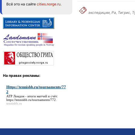
Всё это на сайте
cities.norge.ru
.
экспедиции, Ра, Тигрис, 
На правах рекламы:
Https://tennisbb.ru/tournaments/77
2
ATP Лондон - итоги матчей и счёт:
https://tennisbb.ru/tournaments/772
.
tennisbb.ru