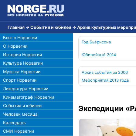
Главная
→
События и юбилеи
→
Архив культурных меропр
Блог о Норвегии
Год Бьёрнсона
О Норвегии
История Норвегии
Юбилейный 2014
Культура Норвегии
Музыка Норвегии
Архив событий за 2006
Спорт Норвегии
Мероприятия 2013 года
Литература Норвегии
Кинематограф Норвегии
События и юбилеи
Экспедиции «РА
Человек месяца
Календарь
СМИ Норвегии