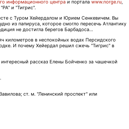
го информационного центра
и портала
www.norge.ru
,
РА" и "Тигрис".
есте с Туром Хейердалом и Юрием Сенкевичем. Вы
судно из папируса, которое смогло пересечь Атлантику
педиция не достигла берегов Барбадоса…
яч километров в неспокойных водах Персидского
одке. И почему Хейердал решил сжечь "Тигрис" в
 интересный рассказ Елены Бойченко за чашечкой
.
Вавилова; ст. м. "Ленинский проспект" или