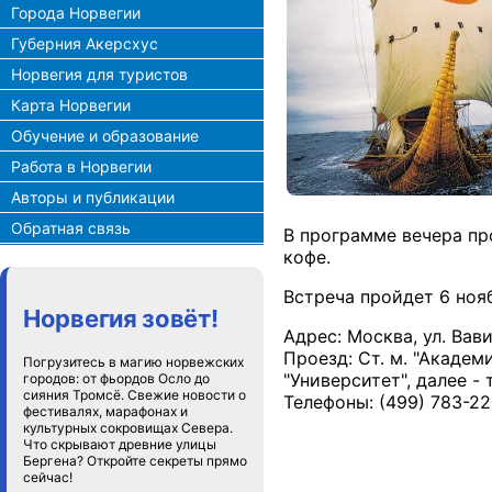
Города Норвегии
Губерния Акерсхус
Норвегия для туристов
Карта Норвегии
Обучение и образование
Работа в Норвегии
Авторы и публикации
Обратная связь
В программе вечера пр
кофе.
Встреча пройдет 6 нояб
Норвегия зовёт!
Адрес: Москва, ул. Вави
Проезд: Ст. м. "Академ
Погрузитесь в магию норвежских
"Университет", далее - 
городов: от фьордов Осло до
сияния Тромсё. Свежие новости о
Телефоны: (499) 783-22
фестивалях, марафонах и
культурных сокровищах Севера.
Что скрывают древние улицы
Бергена? Откройте секреты прямо
сейчас!