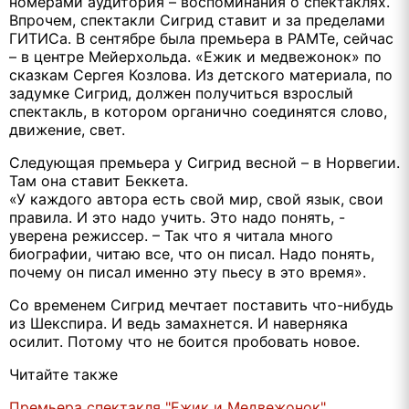
номерами аудитория – воспоминания о спектаклях.
Впрочем, спектакли Сигрид ставит и за пределами
ГИТИСа. В сентябре была премьера в РАМТе, сейчас
– в центре Мейерхольда. «Ежик и медвежонок» по
сказкам Сергея Козлова. Из детского материала, по
задумке Сигрид, должен получиться взрослый
спектакль, в котором органично соединятся слово,
движение, свет.
Следующая премьера у Сигрид весной – в Норвегии.
Там она ставит Беккета.
«У каждого автора есть свой мир, свой язык, свои
правила. И это надо учить. Это надо понять, -
уверена режиссер. – Так что я читала много
биографии, читаю все, что он писал. Надо понять,
почему он писал именно эту пьесу в это время».
Со временем Сигрид мечтает поставить что-нибудь
из Шекспира. И ведь замахнется. И наверняка
осилит. Потому что не боится пробовать новое.
Читайте также
Премьера спектакля "Ежик и Медвежонок"