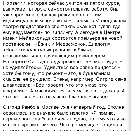
Норвегии, которая сейчас учится на пятом курсе,
выпускает вторую самостоятельную работу. Она
уже проявила себя как режиссер с ярким
индивидуальным почерком – осенью в Молодежном
театре представила спектакль «Как кот гулял, где
ему вздумается» по Киплингу. А сегодня в Центре
имени Мейерхольда состоится премьера ее новой
постановки - «Ёжик и Медвежонок. Диалоги».
«Новости культуры» решили поближе
познакомиться с начинающим режиссером.
На пороге Сигрид предупреждает: «Ремонт идет –
не удивляйтесь». Удивиться все равно придется –
хотя бы тому, что ремонт – это, в буквальном
смысле, ее рук дело. Стены, например, Сигрид сама
шпаклевала: «Все говорят, что это ужас, это
некрасиво. А мне кажется, я сама все это делала. А
что неровно – это неважно. Главное – живое.
Сигрид Рейбо в Москве уже четвертый год. Вполне
освоилась, но вначале было нелегко: «Я помню,
первые полгода было очень трудно, потому что я не
могла выразить ничего. Четыре месяца я ходила и
не могла правильно сказать ничего». Зато сейчас на