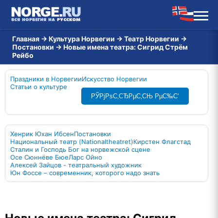
Главная
→
Культура Норвегии
→
Театр Норвегии
→
Постановки
→
Новые имена театра: Сигрид Стрём
Рейбо
Праздники в Норвегии
Искусство Норвегии
Статьи о культуре
РЎРјРѕС‚СЂРµС‚СЊ РµС‰С‘
Хенрик Юхан Ибсен
Постановки
Национальный театр (Nationaltheatret)
Кирстен Флагстад
Сталин и Господь Бог на норвежской сцене
Осе Сюннёве Бюе
Ларс Ойно
Алексей Зайцов - театральный художник
Юн Фоссе – современник, которого надо знать