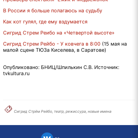
В России я больше полагаюсь на судьбу
Как кот гулял, где ему вздумается
Сигрид Стрем Реибо на «Четвертой высоте»
Сигрид Стрем Рейбо - У ковчега в 8:00
(15 мая на
малой сцене ТЮЗа Киселева, в Саратове)
Опубликовано: БНИЦ/Шпилькин С.В. Источник:
tvkultura.ru
Сигрид Стрём Рейбо, театр, режиссура, новые имена