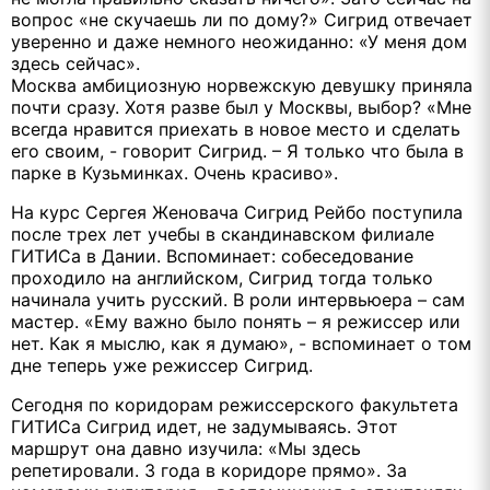
вопрос «не скучаешь ли по дому?» Сигрид отвечает
уверенно и даже немного неожиданно: «У меня дом
здесь сейчас».
Москва амбициозную норвежскую девушку приняла
почти сразу. Хотя разве был у Москвы, выбор? «Мне
всегда нравится приехать в новое место и сделать
его своим, - говорит Сигрид. – Я только что была в
парке в Кузьминках. Очень красиво».
На курс Сергея Женовача Сигрид Рейбо поступила
после трех лет учебы в скандинавском филиале
ГИТИСа в Дании. Вспоминает: собеседование
проходило на английском, Сигрид тогда только
начинала учить русский. В роли интервьюера – сам
мастер. «Ему важно было понять – я режиссер или
нет. Как я мыслю, как я думаю», - вспоминает о том
дне теперь уже режиссер Сигрид.
Сегодня по коридорам режиссерского факультета
ГИТИСа Сигрид идет, не задумываясь. Этот
маршрут она давно изучила: «Мы здесь
репетировали. 3 года в коридоре прямо». За