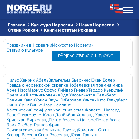
Главная
→
Культура Норвегии
→
Наука Норвегии
→
Стейн Роккан
→
Книги и статьи Роккана
Праздники в Норвегии
Искусство Норвегии
Статьи о культуре
РЎРјРѕС‚СЂРµС‚СЊ РµС‰С‘
Нильс Хенрик Абель
Вильгельм Бьеркнес
Юхан Волер
Правда о норвежской скрепке
Нобелевская премия мира
Арне Нэсс
Мариус Софус Ли
Ивар Гиевер
Теодор Кьерульф
Opera и её возникновение
Одд Хассель
Атле Сельберг
Премия Кавли
Хокон Виум Ли
Герхард Хансен
Като Гульдберг
Финн-Эрик Винье
Ивар Фёллинг
Арктический сейф для хранения семян
Кристен Нюгорд
Ларс Онзагер
Уле-Юхан Дал
Бьёрн Хелланд-Хансен
Кристиан Биркеланд
Петер Вессель Цапффе
Петер Вааге
Эрик Эгеберг
Рагнар Фриш
Психиатрическая больница Гаустад
Кристиан Станг
Каспар Вессель
Свен Росселанд
Юхан Галтунг