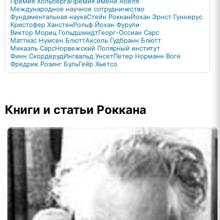
Премия Хольберга
Премия имени Абеля
Международное научное сотрудничество
Фундаментальная наука
Стейн Роккан
Йохан Эрнст Гуннерус
Кристофер Ханстен
Рольф Йохан Фурули
Виктор Мориц Гольдшмидт
Георг-Оссиан Сарс
Маттиас Нумсен Блютт
Аксель Гудбранн Блютт
Микаэль Сарс
Норвежский Полярный институт
Финн Скордеруд
Ингвальд Унсет
Петер Норманн Воге
Фредрик Розинг Буль
Гейр Хьетсо
Книги и статьи Роккана