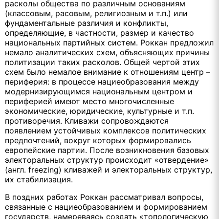
расколы общества по различным основаниям
(классовым, расовым, религиозным и т.п.) или
фундаментальные различия и конфликты,
определяющие, в частности, размер и качество
национальных партийных систем. Роккан предложил
немало аналитических схем, объясняющих причины
политизации таких расколов. Общей чертой этих
схем было немалое внимание к отношениям центр –
периферия: в процессе нациеобразования между
модернизирующимся национальным центром и
периферией имеют место многочисленные
экономические, юридические, культурные и т.п.
противоречия. Кливажи сопровождаются
появлением устойчивых комплексов политических
предпочтений, вокруг которых формировались
европейские партии. После возникновения базовых
электоральных структур происходит «отвердение»
(англ. freezing) кливажей и электоральных структур,
их стабилизация.
В поздних работах Роккан рассматривал вопросы,
связанные с нациеобразованием и формированием
государств, намереваясь создать «топологическую