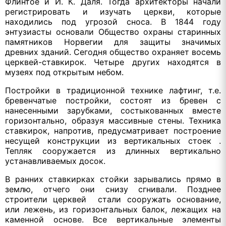
Флинтое и Й. К. Даля. Тогда архитекторы начали
регистрировать и изучать церкви, которые
находились под угрозой сноса. В 1844 году
энтузиасты основали Общество охраны старинных
памятников Норвегии для защиты значимых
древних зданий. Сегодня общество охраняет восемь
церквей-ставкирок. Четыре других находятся в
музеях под открытым небом.
Постройки в традиционной технике лафтинг, т.е.
бревенчатые постройки, состоят из бревен с
нанесенными зарубками, состыкованных вместе
горизонтально, образуя массивные стены. Техника
ставкирок, напротив, предусматривает построение
несущей конструкции из вертикальных стоек .
Тепляк сооружается из длинных вертикально
устанавливаемых досок.
В ранних ставкирках стойки зарывались прямо в
землю, отчего они снизу сгнивали. Позднее
строители церквей стали сооружать основание,
или лежень, из горизонтальных балок, лежащих на
каменной основе. Все вертикальные элементы