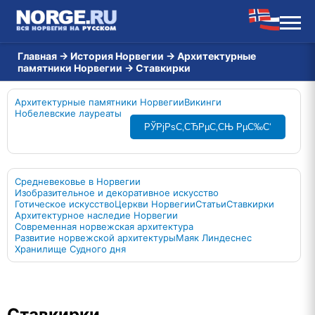
Главная
→
История Норвегии
→
Архитектурные
памятники Норвегии
→
Ставкирки
Архитектурные памятники Норвегии
Викинги
Нобелевские лауреаты
РЎРјРѕС‚СЂРµС‚СЊ РµС‰С‘
Средневековье в Норвегии
Изобразительное и декоративное искусство
Готическое искусство
Церкви Норвегии
Статьи
Ставкирки
Архитектурное наследие Норвегии
Современная норвежская архитектура
Развитие норвежской архитектуры
Маяк Линдеснес
Хранилище Судного дня
Ставкирки