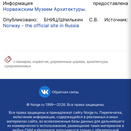
Информация предоставлена
Норвежским Музеем Архитектуры
.
Опубликовано
:
БНИЦ
/
Шпилькин С
.
В
.
Источник
:
Norway - the official site in Russia
ставкирки, норвегия, деревянные церкви, архитектура,
средневековье
Обратная связь
©
Norge.ru
1999—2026. Все права защищены.
Все права защищены и принадлежат сайту Norge.ru. Перепечатка,
включение информации, содержащейся в рекламных и иных
материалах сайта, во всевозможные базы данных для дальнейшего
их коммерческого использования, размещение таких материалов в
любых СМИ и Интернете допускаются только с обязательной