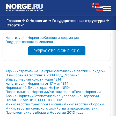
Главная
→
О Норвегии
→
Государственные структуры
→
Стортинг
Конституция Норвегии
Краткая информация
Государственная символика
РЎРјРѕС‚СЂРµС‚СЊ РµС‰С‘
Административные центры
Политические партии и лидеры
О выборах в Стортинг в 2009 году
Стортинг
Эйдсволльская конституция 1814
Конституция Норвегии от 17 мая 1814 г.
Норвежский Директорат Нефти (NPD)
Правительство Норвегии
Счетная палата
Почта Норвегии
Армия Норвегии
Статистическое управление Норвегии
ПРЕМЬЕР-МИНИСТРЫ НОРВЕГИИ
Министерство транспорта и связи
Министерство обороны
Министерство сельского хозяйства и продовольствия
Парламентские выборы в Норвегии 2013 года