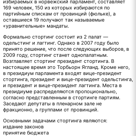
избираемых в норвежский парламент, составляет
169 человек, 150 из которых избираются по
партийным спискам от провинций (фюльке), а
оставшиеся 19 получают так называемые
«уравнительные» мандаты.
Формально стортинг состоит из 2 палат —
одельстинг и лагтинг. Однако в 2007 году было
принято решение, что после следующих выборов, в
2009 году, стортинг станет однопалатным.
Возглавляет стортинг президент стортинга. В
настоящее время это Торбьорн Ягланд. Кроме него,
в президиум парламента входят вице-президент
стортинга, президент и вице-президент одельстинга,
и президент и вице-президент лагтинга. Места в
президиуме распределяются пропоционально,
согласно представленным в стортинге партиям.
Заседают депутаты в пленарном зале не
фракционно, а группами от провинций.
Основными задачами стортинга являются:
издание законов
принятие бюджета