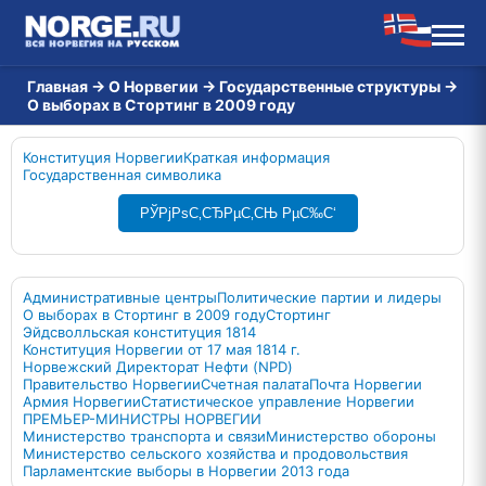
Главная
→
О Норвегии
→
Государственные структуры
→
О выборах в Стортинг в 2009 году
Конституция Норвегии
Краткая информация
Государственная символика
РЎРјРѕС‚СЂРµС‚СЊ РµС‰С‘
Административные центры
Политические партии и лидеры
О выборах в Стортинг в 2009 году
Стортинг
Эйдсволльская конституция 1814
Конституция Норвегии от 17 мая 1814 г.
Норвежский Директорат Нефти (NPD)
Правительство Норвегии
Счетная палата
Почта Норвегии
Армия Норвегии
Статистическое управление Норвегии
ПРЕМЬЕР-МИНИСТРЫ НОРВЕГИИ
Министерство транспорта и связи
Министерство обороны
Министерство сельского хозяйства и продовольствия
Парламентские выборы в Норвегии 2013 года