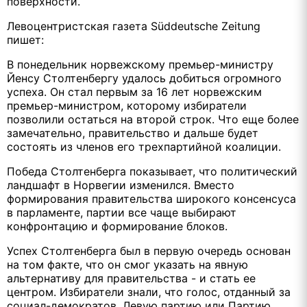
поверхности.
Левоцентристская газета Süddeutsche Zeitung
пишет:
В понедельник норвежскому премьер-министру
Йенсу Столтенбергу удалось добиться огромного
успеха. Он стал первым за 16 лет норвежским
премьер-министром, которому избиратели
позволили остаться на второй строк. Что еще более
замечательно, правительство и дальше будет
состоять из членов его трехпартийной коалиции.
Победа Столтенберга показывает, что политический
ландшафт в Норвегии изменился. Вместо
формирования правительства широкого консенсуса
в парламенте, партии все чаще выбирают
конфронтацию и формирование блоков.
Успех Столтенберга был в первую очередь основан
на том факте, что он смог указать на явную
альтернативу для правительства - и стать ее
центром. Избиратели знали, что голос, отданный за
социал-демократов, Левую партию или Партию