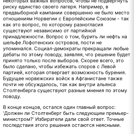
некоторых важных вопросов, чтобы не подвергнуть
риску единство своего лагеря. Например, в
предвыборной кампании совершенно не было место
отношениям Норвегии с Европейским Союзом - так
как это вопрос, по которому разногласия
существуют независимо от партийной
принадлежности. Вопрос о том, бурить ли нефть на
шельфе Лофотенских островов, пости не
упоминался. Социал-демократы прекращали любые
дебаты по этому поводу, заявляя, что решение будет
принято только после выборов. Скорее всего, это
было сделано, чтобы избежать споров с Левой
партией, которая отвергает возможность бурения.
Будущее норвежских войск в Афганистане также
почти не обсуждалось, так как внутри альянса
Столтенберга существуют разные мнения по этому
поводу.
В конце концов, остался один главный вопрос:
'Должен ли Столтенберг быть следующим премьер-
министром?' Избиратели дали свой ответ. Точные
последствия этого решения остаются неясными.