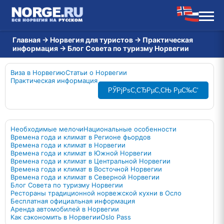
Главная
→
Норвегия для туристов
→
Практическая
информация
→
Блог Совета по туризму Норвегии
Виза в Норвегию
Статьи о Норвегии
Практическая информация
РЎРјРѕС‚СЂРµС‚СЊ РµС‰С‘
Необходимые мелочи
Национальные особенности
Времена года и климат в Регионе фьордов
Времена года и климат в Норвегии
Времена года и климат в Южной Норвегии
Времена года и климат в Центральной Норвегии
Времена года и климат в Восточной Норвегии
Времена года и климат в Северной Норвегии
Блог Совета по туризму Норвегии
Рестораны традиционной норвежской кухни в Осло
Бесплатная официальная информация
Аренда автомобилей в Норвегии
Как сэкономить в Норвегии
Oslo Pass