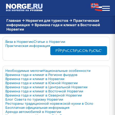
Главная
→
Норвегия для туристов
→
Практическая
информация
→
Времена года и климат в Восточной
Норвегии
Виза в Норвегию
Статьи о Норвегии
Практическая информация
РЎРјРѕС‚СЂРµС‚СЊ РµС‰С‘
Необходимые мелочи
Национальные особенности
Времена года и климат в Регионе фьордов
Времена года и климат в Норвегии
Времена года и климат в Южной Норвегии
Времена года и климат в Центральной Норвегии
Времена года и климат в Восточной Норвегии
Времена года и климат в Северной Норвегии
Блог Совета по туризму Норвегии
Рестораны традиционной норвежской кухни в Осло
Бесплатная официальная информация
Аренда автомобилей в Норвегии