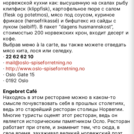
норвежской кухни как: высушенную на скалах рыбу
клипфиск (klippfisk), картофельное пюре с салом
(flesk og potetmos), мясо под соусом, куриное
фрикасе (hønsefrikassé) и бифштекс из сайды с
луком (seibiff). В пакет ”dagens husmannskost”,
стоимостью 200 норвежских крон, входит десерт и
кофе.
Выбрав меню à la carte, вы также можете отведать
мясо кита, лося или селедку.
·
22 62 62 10
·
mail@oslo-spiseforretning.no
·
http://www.oslo-spiseforretning.no
· Oslo Gate 15
· 0192 Oslo
Engebret Café
Находясь в этом ресторане можно в каком-то
смысле почувствовать себя в прошлых столетиях,
ведь это старейший ресторан столицы Норвегии.
Многие туристы оценят этот ресторан, ведь он
является историческим памятником Осло. Ресторан
работает при отеле, и знаменит тем, что сюда, в
свое время, захаживал великий норвежский поэт