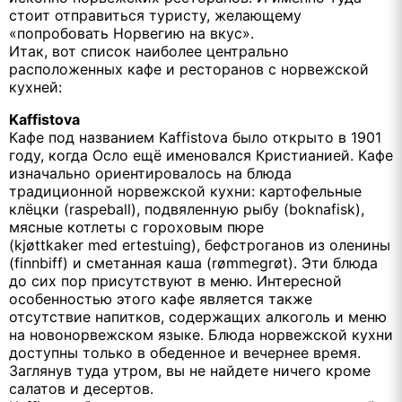
стоит отправиться туристу, желающему
«попробовать Норвегию на вкус».
Итак, вот список наиболее центрально
расположенных кафе и ресторанов с норвежской
кухней:
Kaffistova
Кафе под названием Kaffistova было открыто в 1901
году, когда Осло ещё именовался Кристианией. Кафе
изначально ориентировалось на блюда
традиционной норвежской кухни: картофельные
клёцки (raspeball), подвяленную рыбу (boknafisk),
мясные котлеты с гороховым пюре
(kjøttkaker med ertestuing), бефстроганов из оленины
(finnbiff) и сметанная каша (rømmegrøt). Эти блюда
до сих пор присутствуют в меню. Интересной
особенностью этого кафе является также
отсутствие напитков, содержащих алкоголь и меню
на новонорвежском языке. Блюда норвежской кухни
доступны только в обеденное и вечернее время.
Заглянув туда утром, вы не найдете ничего кроме
салатов и десертов.