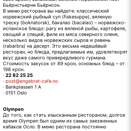
Бьёрнстьерне Бьёрнсон.
В меню ресторана вы найдете: классический
норвежский рыбный суп (fiskesuppe), вяленую
треску (boknatorsk), бакалао (bacalao) – норвежско-
испанское блюдо: рагу из вяленой рыбы, картофеля,
овощей и специй, филе из мяса северного оленя,
несколько видов норвежских сыров и ревень
(rabarbra) на десерт. Это весьма недешёвый
ресторан, но блюда, предлагаемые им, удовлетворят
вкус даже самого привередливого гурмана.
Стоимость закусок от 89 крон, основных блюд – от
198 крон.
·
22 82 25 25
·
post@engebret-cafe.no
· Bankplassen 1 A
· 0151 Oslo
Olympen
До того, как стать изысканным рестораном, долгое
время Olympen был одним из самых заезженных
кабаков Осло. В меню ресторана постоянно