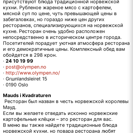
присутствуют блюда традиционной норвежской
кухни. Рубленое жареное мясо с картофелем,
мясной суп по цене, чуть превышающей цены в
забегаловках, но гораздо ниже цен других
ресторанов, специализирующихся на норвежской
кухне. Ресторан очень удобно расположен
непосредственно в историческом центре города.
Посетителей порадует уютная атмосфера ресторана
и его демократичные цены. Комплексный обед вам
обойдется в 298 крон.
·
24 10 19 99
·
post@olympen.no
·
http://www.olympen.no/
· Grшnlandsleiret 15
· 0190 Oslo
Mauds i Kvadraturen
Ресторан был назван в честь норвежской королевы
Мауд.
Если вы желаете отведать исконно норвежские
картофельные клёцки – это ресторан для вас.
В меню вы также найдете традиционные блюда
норвежской кухни, но повара ресторана любят