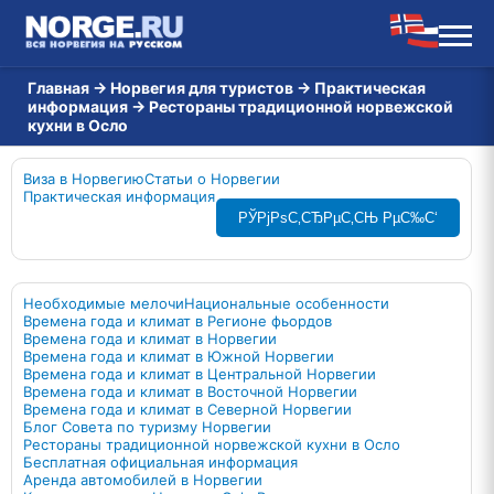
Главная
→
Норвегия для туристов
→
Практическая
информация
→
Рестораны традиционной норвежской
кухни в Осло
Виза в Норвегию
Статьи о Норвегии
Практическая информация
РЎРјРѕС‚СЂРµС‚СЊ РµС‰С‘
Необходимые мелочи
Национальные особенности
Времена года и климат в Регионе фьордов
Времена года и климат в Норвегии
Времена года и климат в Южной Норвегии
Времена года и климат в Центральной Норвегии
Времена года и климат в Восточной Норвегии
Времена года и климат в Северной Норвегии
Блог Совета по туризму Норвегии
Рестораны традиционной норвежской кухни в Осло
Бесплатная официальная информация
Аренда автомобилей в Норвегии