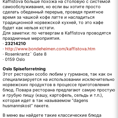
Kaffistova больше похожа на столовую с системой
самообслуживания, но если вы хотите просто
сделать обеденный перерыв, проведя приятное
время за чашкой кофе латте и насладиться
традиционной норвежской кухней, то это кафе
будет как нельзя кстати.
Для заметки: по четвергам в Kaffistova проводятся
праздничные мероприятия.
·
23214210
·
http://www.bondeheimen.com/kaffistova.htm
· Rosenkrantz` Gate 8
· 0159 Oslo
Oslo Spiseforretning
Этот ресторан особо любим у гурманов, так как он
специализируется на использовании исключительно
норвежских продуктов в процессе приготовления
блюд. Повара ресторана предлагают самую простую
и грубую пищу (кашу, картофель, сельдь и т.п.),
которая идет в так называемом ”dagens
husmannskost” пакете.
В меню вы найдете такие классические блюда