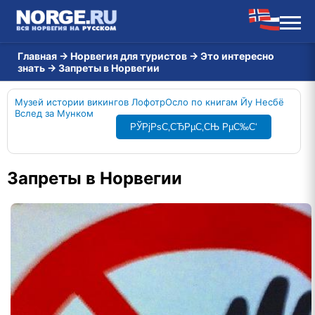
Главная
→
Норвегия для туристов
→
Это интересно
знать
→
Запреты в Норвегии
Музей истории викингов Лофотр
Осло по книгам Йу Несбё
Вслед за Мунком
РЎРјРѕС‚СЂРµС‚СЊ РµС‰С‘
Запреты в Норвегии