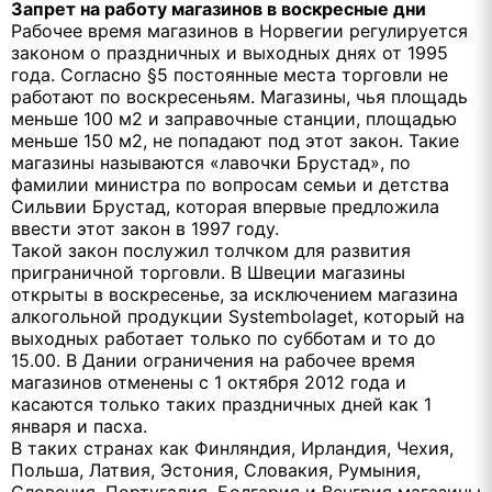
Запрет на работу магазинов в воскресные дни
Рабочее время магазинов в Норвегии регулируется
законом о праздничных и выходных днях от 1995
года. Согласно §5 постоянные места торговли не
работают по воскресеньям. Магазины, чья площадь
меньше 100 м2 и заправочные станции, площадью
меньше 150 м2, не попадают под этот закон. Такие
магазины называются «лавочки Брустад», по
фамилии министра по вопросам семьи и детства
Сильвии Брустад, которая впервые предложила
ввести этот закон в 1997 году.
Такой закон послужил толчком для развития
приграничной торговли. В Швеции магазины
открыты в воскресенье, за исключением магазина
алкогольной продукции Systembolaget, который на
выходных работает только по субботам и то до
15.00. В Дании ограничения на рабочее время
магазинов отменены с 1 октября 2012 года и
касаются только таких праздничных дней как 1
января и пасха.
В таких странах как Финляндия, Ирландия, Чехия,
Польша, Латвия, Эстония, Словакия, Румыния,
Словения, Португалия, Болгария и Венгрия магазины