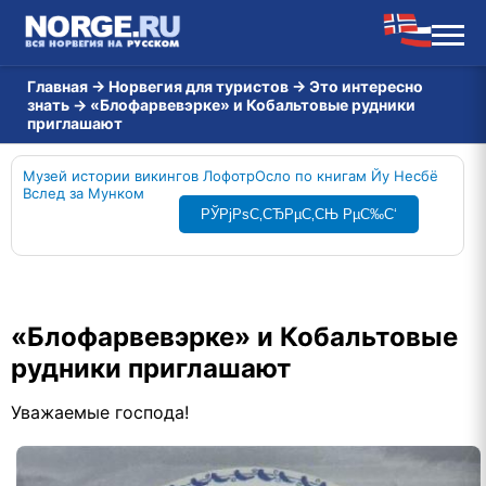
Главная
→
Норвегия для туристов
→
Это интересно
знать
→
«Блофарвевэрке» и Кобальтовые рудники
приглашают
Музей истории викингов Лофотр
Осло по книгам Йу Несбё
Вслед за Мунком
РЎРјРѕС‚СЂРµС‚СЊ РµС‰С‘
«Блофарвевэрке» и Кобальтовые
рудники приглашают
Уважаемые господа!