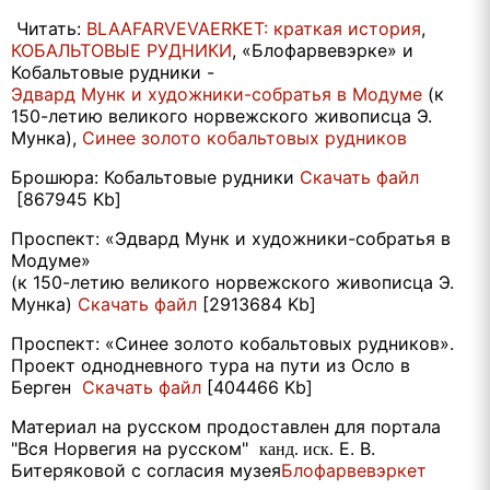
Читать:
BLAAFARVEVAERKET: краткая история
,
КОБАЛЬТОВЫЕ РУДНИКИ
, «Блофарвевэрке» и
Кобальтовые рудники -
Эдвард Мунк и художники-собратья в Модуме
(к
150-летию великого норвежского живописца Э.
Мунка),
Синее золото кобальтовых рудников
Брошюра: Кобальтовые рудники
Cкачать файл
[867945 Kb]
Проспект: «Эдвард Мунк и художники-собратья в
Модуме»
(к 150-летию великого норвежского живописца Э.
Мунка)
Cкачать файл
[2913684 Kb]
Проспект: «Синее золото кобальтовых рудников».
Проект однодневного тура на пути из Осло в
Берген
Cкачать файл
[404466 Kb]
Материал на русском продоставлен для портала
"Вcя Норвегия на русском"
Е. В.
канд. иск.
Битеряковой с согласия музея
Блофарвевэркет