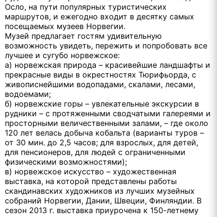
Осло, на пути популярных туристических
маршрутов, и ежегодно входит в десятку самых
посещаемых музеев Норвегии.
Музей предлагает гостям удивительную
возможность увидеть, пережить и попробовать все
лучшее и сугубо норвежское:
а) норвежская природа – красивейшие ландшафты и
прекрасные виды в окрестностях Тюрифьорда, с
живописнейшими водопадами, скалами, лесами,
водоемами;
б) норвежские горы – увлекательные экскурсии в
рудники – с протяженными сводчатыми галереями и
просторными величественными залами, – где около
120 лет велась добыча кобальта (варианты туров –
от 30 мин. до 2,5 часов; для взрослых, для детей,
для пенсионеров, для людей с ограниченными
физическими возможностями);
в) норвежское искусство – художественная
выставка, на которой представлены работы
скандинавских художников из лучших музейных
собраний Норвегии, Дании, Швеции, Финляндии. В
сезон 2013 г. выставка приурочена к 150-летнему