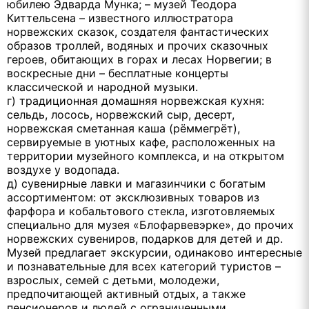
юбилею Эдварда Мунка; – музей Теодора
Киттельсена – известного иллюстратора
норвежских сказок, создателя фантастических
образов троллей, водяных и прочих сказочных
героев, обитающих в горах и лесах Норвегии; в
воскресные дни – бесплатные концерты
классической и народной музыки.
г) традиционная домашняя норвежская кухня:
сельдь, лосось, норвежский сыр, десерт,
норвежская сметанная каша (рёммегрёт),
сервируемые в уютных кафе, расположенных на
территории музейного комплекса, и на открытом
воздухе у водопада.
д) сувенирные лавки и магазинчики с богатым
ассортиментом: от эксклюзивных товаров из
фарфора и кобальтового стекла, изготовляемых
специально для музея «Блофарвевэрке», до прочих
норвежских сувениров, подарков для детей и др.
Музей предлагает экскурсии, одинаково интересные
и познавательные для всех категорий туристов –
взрослых, семей с детьми, молодежи,
предпочитающей активный отдых, а также
пенсионеров и людей с ограниченными