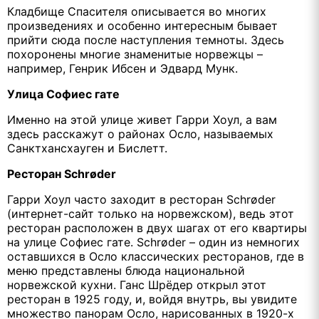
Кладбище Спасителя описывается во многих
произведениях и особенно интересным бывает
прийти сюда после наступления темноты. Здесь
похоронены многие знаменитые норвежцы –
например, Генрик Ибсен и Эдвард Мунк.
Улица Софиес гате
Именно на этой улице живет Гарри Хоул, а вам
здесь расскажут о районах Осло, называемых
Санктхансхауген и Бислетт.
Ресторан Schrøder
Гарри Хоул часто заходит в ресторан Schrøder
(интернет-сайт только на норвежском), ведь этот
ресторан расположен в двух шагах от его квартиры
на улице Софиес гате. Schrøder – один из немногих
оставшихся в Осло классических ресторанов, где в
меню представлены блюда национальной
норвежской кухни. Ганс Шрёдер открыл этот
ресторан в 1925 году, и, войдя внутрь, вы увидите
множество панорам Осло, нарисованных в 1920-х