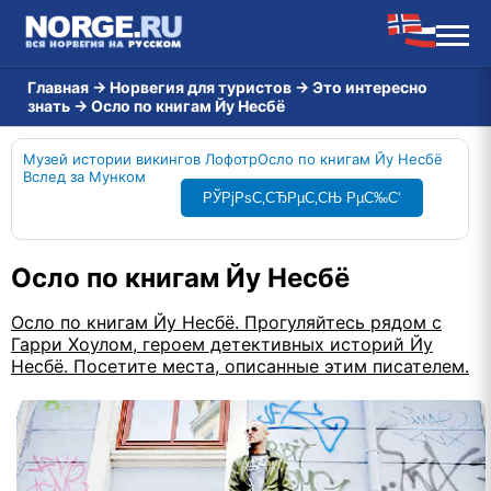
Главная
→
Норвегия для туристов
→
Это интересно
знать
→
Осло по книгам Йу Несбё
Музей истории викингов Лофотр
Осло по книгам Йу Несбё
Вслед за Мунком
РЎРјРѕС‚СЂРµС‚СЊ РµС‰С‘
Осло по книгам Йу Несбё
Осло по книгам Йу Несбё. Прогуляйтесь рядом с
Гарри Хоулом, героем детективных историй Йу
Несбё. Посетите места, описанные этим писателем.