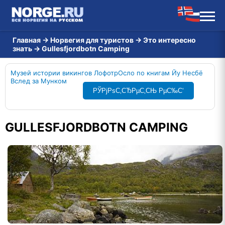
Главная
→
Норвегия для туристов
→
Это интересно
знать
→
Gullesfjordbotn Camping
Музей истории викингов Лофотр
Осло по книгам Йу Несбё
Вслед за Мунком
РЎРјРѕС‚СЂРµС‚СЊ РµС‰С‘
GULLESFJORDBOTN CAMPING