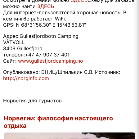
можно найти
ЗДЕСЬ
Для интернет-пользователей хорошая новость. В
кемпинг6е работает WiFi.
GPS: N 68°31’56.30" E 15°43’53.81"
Адрес:Gullesfjordbotn Camping
VÅTVOLL
8409 Gullesfjord
телефон:+47 47 907 37 401
Сайт:
www.gullesfjordcamping.no
Опубликовано: БНИЦ/Шпилькин С.В. Источник:
http://norginfo.com
Норвегия для туристов
Норвегии: философия настоящего
отдыха