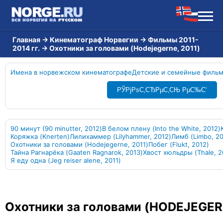
Главная
→
Кинематограф Норвегии
→
Фильмы 2011-
2014 гг.
→
Охотники за головами (Hodejegerne, 2011)
Имена в норвежском кинематографе
Детские и семейные филь
РЎРјРѕС‚СЂРµС‚СЊ РµС‰С‘
90 минут (90 minutter, 2012)
В белом плену (Into the White, 2012)
Коряжка (Knerten)
Лилихаммер (Lilyhammer, 2012)
Лимб (Limbo, 20
Охотники за головами (Hodejegerne, 2011)
Побег (Flukt, 2012)
Тайна Рагнарёка (Gaaten Ragnarok, 2013)
Хвост хюльдры (Thale, 2
Я еду одна (Jeg reiser alene, 2011)
Охотники за головами (HODEJEGER