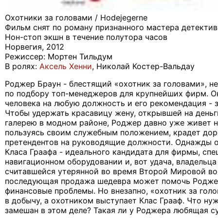
Охотники за головами / Hodejegerne
Фильм снят по роману признанного мастера детекти
Нон-стоп экшн в течение полутора часов
Норвегия, 2012
Режиссер: Мортен Тильдум
В ролях:
Аксель Хенни
, Николай Костер-Вальдау
Роджер Браун - блестящий «охотник за головами», 
по подбору топ-менеджеров для крупнейших фирм. О
человека на любую должность и его рекомендация - з
Чтобы удержать красавицу жену, открывшей на день
галерею в модном районе, Роджер давно уже живет н
пользуясь своим служебным положением, крадет дор
претендентов на руководящие должности. Однажды о
Класа Граафа - идеального кандидата для фирмы, сп
навигационном оборудовании и, вот удача, владельца
считавшейся утерянной во время Второй Мировой во
последующая продажа шедевра может помочь Роджер
финансовые проблемы. Но внезапно, «охотник за гол
в добычу, а охотником выступает Клас Грааф. Что ну
замешан в этом деле? Такая ли у Роджера любящая су