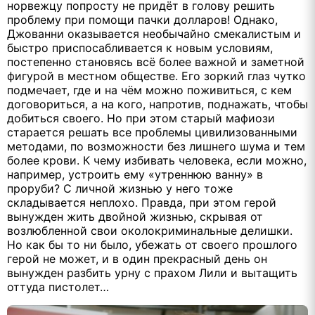
норвежцу попросту не придёт в голову решить
проблему при помощи пачки долларов! Однако,
Джованни оказывается необычайно смекалистым и
быстро приспосабливается к новым условиям,
постепенно становясь всё более важной и заметной
фигурой в местном обществе. Его зоркий глаз чутко
подмечает, где и на чём можно поживиться, с кем
договориться, а на кого, напротив, поднажать, чтобы
добиться своего. Но при этом старый мафиози
старается решать все проблемы цивилизованными
методами, по возможности без лишнего шума и тем
более крови. К чему избивать человека, если можно,
например, устроить ему «утреннюю ванну» в
проруби? С личной жизнью у него тоже
складывается неплохо. Правда, при этом герой
вынужден жить двойной жизнью, скрывая от
возлюбленной свои околокриминальные делишки.
Но как бы то ни было, убежать от своего прошлого
герой не может, и в один прекрасный день он
вынужден разбить урну с прахом Лили и вытащить
оттуда пистолет…