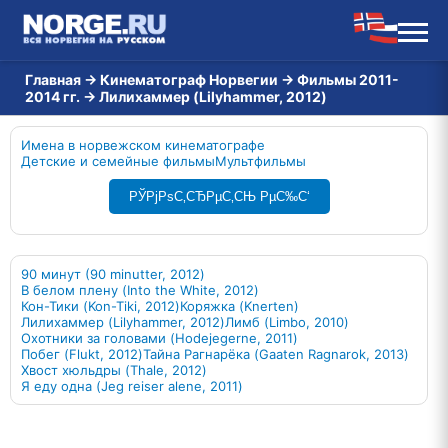
Главная
→
Кинематограф Норвегии
→
Фильмы 2011-
2014 гг.
→
Лилихаммер (Lilyhammer, 2012)
Имена в норвежском кинематографе
Детские и семейные фильмы
Мультфильмы
РЎРјРѕС‚СЂРµС‚СЊ РµС‰С‘
90 минут (90 minutter, 2012)
В белом плену (Into the White, 2012)
Кон-Тики (Kon-Tiki, 2012)
Коряжка (Knerten)
Лилихаммер (Lilyhammer, 2012)
Лимб (Limbo, 2010)
Охотники за головами (Hodejegerne, 2011)
Побег (Flukt, 2012)
Тайна Рагнарёка (Gaaten Ragnarok, 2013)
Хвост хюльдры (Thale, 2012)
Я еду одна (Jeg reiser alene, 2011)