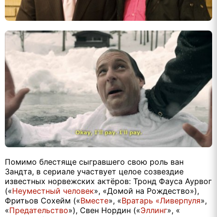
Помимо блестяще сыгравшего свою роль ван
Зандта, в сериале участвует целое созвездие
известных норвежских актёров: Тронд Фауса Аурвог
(«
Неуместный человек
», «Домой на Рождество»),
Фритьов Сохейм («
Вместе
», «
Вратарь «Ливерпуля
»,
«
Предательство
»), Свен Нордин («
Эллинг
», «