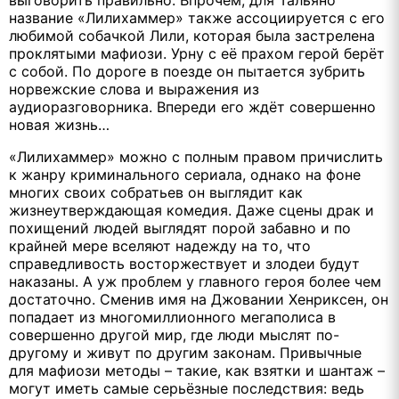
название «Лилихаммер» также ассоциируется с его
любимой собачкой Лили, которая была застрелена
проклятыми мафиози. Урну с её прахом герой берёт
с собой. По дороге в поезде он пытается зубрить
норвежские слова и выражения из
аудиоразговорника. Впереди его ждёт совершенно
новая жизнь…
«Лилихаммер» можно с полным правом причислить
к жанру криминального сериала, однако на фоне
многих своих собратьев он выглядит как
жизнеутверждающая комедия. Даже сцены драк и
похищений людей выглядят порой забавно и по
крайней мере вселяют надежду на то, что
справедливость восторжествует и злодеи будут
наказаны. А уж проблем у главного героя более чем
достаточно. Сменив имя на Джовании Хенриксен, он
попадает из многомиллионного мегаполиса в
совершенно другой мир, где люди мыслят по-
другому и живут по другим законам. Привычные
для мафиози методы – такие, как взятки и шантаж –
могут иметь самые серьёзные последствия: ведь