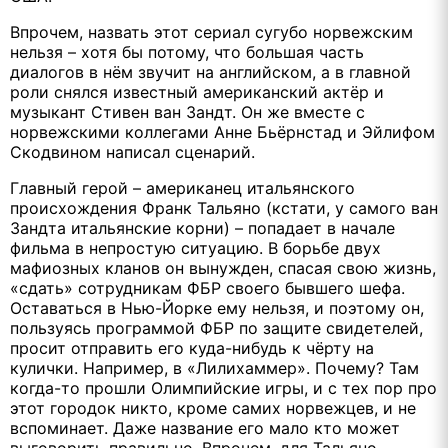
Впрочем, назвать этот сериал сугубо норвежским
нельзя – хотя бы потому, что большая часть
диалогов в нём звучит на английском, а в главной
роли снялся известный американский актёр и
музыкант Стивен ван Зандт. Он же вместе с
норвежскими коллегами Анне Бьёрнстад и Эйлифом
Скодвином написал сценарий.
Главный герой – американец итальянского
происхождения Франк Тальяно (кстати, у самого ван
Зандта итальянские корни) – попадает в начале
фильма в непростую ситуацию. В борьбе двух
мафиозных кланов он вынужден, спасая свою жизнь,
«сдать» сотрудникам ФБР своего бывшего шефа.
Оставаться в Нью-Йорке ему нельзя, и поэтому он,
пользуясь программой ФБР по защите свидетелей,
просит отправить его куда-нибудь к чёрту на
кулички. Например, в «Лилихаммер». Почему? Там
когда-то прошли Олимпийские игры, и с тех пор про
этот городок никто, кроме самих норвежцев, и не
вспоминает. Даже название его мало кто может
выговорить правильно. Впрочем, для Тальяно