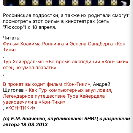
Российские подростки, а также их родители смогут
посмотреть этот фильм в кинотеатрах (сеть
"Люксор") с 18 апреля.
Читать:
Фильм Хоакима Роннинга и Эспена Сандберга «Кон-
Тики»
,
Тур Хейердал-мл.:«Во время экспедиции «Кон-Тики»
отец не умел плавать»
,
В прокат выходит фильм «Кон-Тики»
, Андрей
Щиголев -
Как Тур компьютерных акул ловил
,
Легендарное путешествие Тура Хейердала
увековечили в «Кон-Тики»
, «
КОН-ТИКИ
»
(c) Е.М. Бойченко, опубликовано: БНИЦ с разрешени
автора 18.03.2013