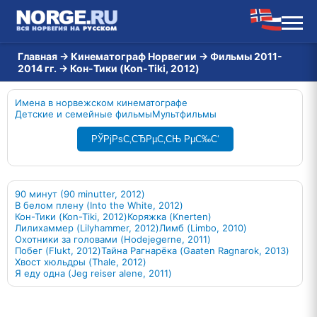
Главная
→
Кинематограф Норвегии
→
Фильмы 2011-
2014 гг.
→
Кон-Тики (Kon-Tiki, 2012)
Имена в норвежском кинематографе
Детские и семейные фильмы
Мультфильмы
РЎРјРѕС‚СЂРµС‚СЊ РµС‰С‘
90 минут (90 minutter, 2012)
В белом плену (Into the White, 2012)
Кон-Тики (Kon-Tiki, 2012)
Коряжка (Knerten)
Лилихаммер (Lilyhammer, 2012)
Лимб (Limbo, 2010)
Охотники за головами (Hodejegerne, 2011)
Побег (Flukt, 2012)
Тайна Рагнарёка (Gaaten Ragnarok, 2013)
Хвост хюльдры (Thale, 2012)
Я еду одна (Jeg reiser alene, 2011)