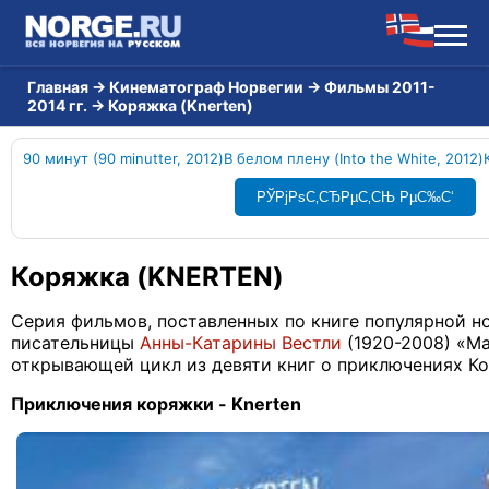
Главная
→
Кинематограф Норвегии
→
Фильмы 2011-
2014 гг.
→
Коряжка (Knerten)
90 минут (90 minutter, 2012)
В белом плену (Into the White, 2012)
РЎРјРѕС‚СЂРµС‚СЊ РµС‰С‘
Коряжка (KNERTEN)
Серия фильмов, поставленных по книге популярной 
писательницы
Анны-Катарины Вестли
(1920-2008) «М
открывающей цикл из девяти книг о приключениях К
Приключения коряжки - Knerten