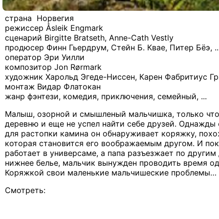
страна Норвегия
режиссер Åsleik Engmark
сценарий Birgitte Bratseth, Anne-Cath Vestly
продюсер Финн Гьердрум, Стейн Б. Квае, Питер Бёэ, ..
оператор Эри Уилли
композитор Jon Rørmark
художник Харольд Эгеде-Ниссен, Карен Фабритиус Г
монтаж Видар Флатокан
жанр фэнтези, комедия, приключения, семейный, ...
Малыш, озорной и смышленый мальчишка, только что 
деревню и еще не успел найти себе друзей. Однажды 
для растопки камина он обнаруживает коряжку, похо
которая становится его воображаемым другом. И по
работает в универсаме, а папа разъезжает по другим
нижнее белье, мальчик вынужден проводить время од
Коряжкой свои маленькие мальчишеские проблемы…
Смотреть: