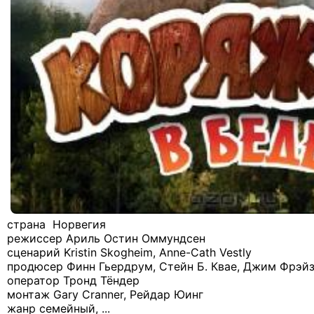
страна Норвегия
режиссер Ариль Остин Оммундсен
сценарий Kristin Skogheim, Anne-Cath Vestly
продюсер Финн Гьердрум, Стейн Б. Квае, Джим Фрэйзи,
оператор Тронд Тёндер
монтаж Gary Cranner, Рейдар Юинг
жанр семейный, ...