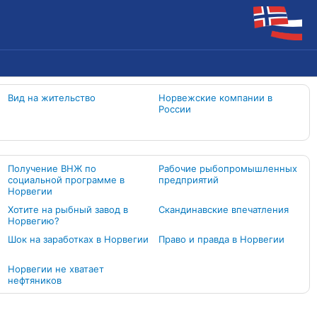
Вид на жительство
Норвежские компании в
России
Получение ВНЖ по
Рабочие рыбопромышленных
социальной программе в
предприятий
Норвегии
Хотите на рыбный завод в
Скандинавские впечатления
Норвегию?
Шок на заработках в Норвегии
Право и правда в Норвегии
Норвегии не хватает
нефтяников