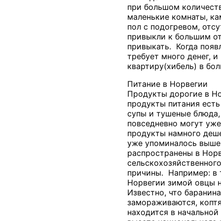
при большом количеств
маленькие комнаты, ка
пол с подогревом, отс
привыкли к большим о
привыкать. Когда появ
требует много денег, 
квартиру(хибель) в бо
Питание в Норвегии
Продукты дорогие в Но
продукты питания есть
супы и тушеные блюда,
повседневно могут уже
продукты намного деше
уже упоминалось выше, 
распространены в Норв
сельскохозяйственног
причины. Например: в 
Норвегии зимой овцы н
Известно, что баранина
замораживаются, коптя
находится в начальной