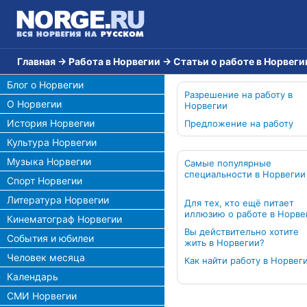
Главная
→
Работа в Норвегии
→
Статьи о работе в Норвеги
Блог о Норвегии
Разрешение на работу в
О Норвегии
Норвегии
История Норвегии
Предложение на работу
Культура Норвегии
Музыка Норвегии
Самые популярные
специальности в Норвегии
Спорт Норвегии
Литература Норвегии
Для тех, кто ещё питает
иллюзию о работе в Норве
Кинематограф Норвегии
Вы действительно хотите
События и юбилеи
жить в Норвегии?
Человек месяца
Как найти работу в Норвег
Календарь
СМИ Норвегии