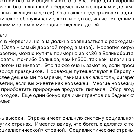
ботной платы и социального статуса. Еще один хороши
очень благосклонной к беременным женщинам и детям.
нных женщин и детей). Она также поддерживает родит
инское обслуживание, хоть и редкое, является одним 
чшим местом в мире для рождения детей.
ьги
я в Норвегии, но она должна сравниваться с расходам
 (Осло - самый дорогой город в мире). Норвегия окру
орвегии, можно купить примерно за kr.36 в Великобрит
вать что-либо большее, чем kr.500, так как налоги н
алогом на импорт. Это также очень заметно, если прос
ериод праздников. Норвежцы путешествуют в Европу н
олее дешевыми товарами, такими как алкоголь, сигар
вегии, если вы живете как норвежец. Многие норвежц
 приобретать природные продукты питания. Сбор ягод 
ходов. Еще один бонус для иммигрантов из бедных ст
мью .
нь высоки. Страна имеет сильную систему социального
угих странах. Имеется ввиду, что богатые делятся с т
оциалистической» страной. Социалистические страны х