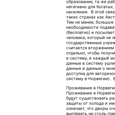
образование, та же ра
негативно для богатых
населения. В этой свя
таких странах как Авст
Тем не менее, большое 
необходимости подават
(бесплатно) и посылает
человека, который не л
государственные учреж
считается вторжением 
отдельно, чтобы получ
в систему, и каждый м
данные в систему ушли
данные и данные о мо
доступна для авторизо
систему в Норвегии). Б
Проживание в Норвеги
Проживание в Норвегии
будут существовать ра
защиты от холода и им
означает, что дворы о
выглядеть не столь гла