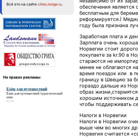
независимо от их зара
Всё это на сайте
cities.norge.ru
.
обеспечения является 
бесплатным для береме
реформируется.) Медиц
году была признана лу
Заработная плата и ден
Зарплата очень хороша
Норвегии стоит дорого
покупаете за kr.90 в Н
стараются не импортиро
менее не облагаются н
время поездок или в п
На правах рекламы:
границу в Швецию за б
гораздо дальше из Нор
Esim для путешествий
образ жизни,стермятся
Esim для путешествий
туристический
хорошим источником до
esim
vc.ru
чтобы поддерживать се
Налоги в Норвегии
Налоги в Норвегии оче
выше чем во многих др
Норвегия считается «с