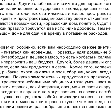
е снега. Другие особенности климата для норвежског
мины, виниловые или деревянные полы, деревянные кон
утствие потолочных светильников и жилое пространст
ткрытым пространствам, множеству окон и открытым 
ляются возможности, норвежский дом, понятно, будет 
и как правило требуется два источника доходов. Тем 
льшом доме для сдачи в аренду в погашение расходов.
рвегии, особенно, если вам необходимо свежее диетич
 – питаться как норвежцы. Норвежцы едят домашние б
 бутерброды и дешевое мясо, то есть колбасы и салям
 нперегрузить ваш бюджет. Другой, более дешевый сп
вле, если они продаются в сезон. Кроме того, норве
рыбалка, охота на оленя и лося, сбор яиц чайки, ягод
егии. Покупка замороженных продуктов по-прежнему 
о транспорта небольшими общинами тоже уменьшает до
таких странах, как Австралия, овец можно пасти снару
аходятся в сараях и не могут пастись на свежих паст
 лучше на вкус, когда забой производится осенью в се
тся и это мясо как ни странно вкуснее чем свежее, но
 стадии развития разнообразия и качества пищевых п