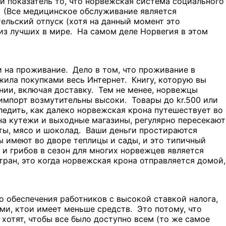
й показатель то, что норвежская система социального
 (Все медицинское обслуживание является
ельский отпуск (хотя на данный момент это
из лучших в мире. На самом деле Норвегия в этом
и на проживание. Дело в том, что проживание в
жила покупками весь Интернет. Книгу, которую вы
ании, включая доставку. Тем не менее, норвежцы
а импорт возмутительны высоки. Товары до kr.500 или
ледить, как далеко норвежская крона путешествует во
а кутежи и выходные магазины, регулярно пересекают
еты, мясо и шоколад. Ваши деньги простираются
ы имеют во дворе теплицы и сады, и это типичный
и грибов в сезон для многих норвежцев является
ран, это когда норвежская крона отправляется домой,
 обеспечения работников с высокой ставкой налога,
еми, ктои имеет меньше средств. Это потому, что
отят, чтобы все было доступно всем (то же самое