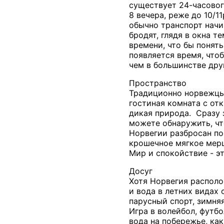
существует 24-часовог
8 вечера, реже до 10/1
обычно транспорт начи
бродят, глядя в окна т
времени, что бы понять
появляется время, чтоб
чем в большинстве дру
Пространство
Традиционно норвежцы 
гостиная комната с от
дикая природа. Сразу з
можете обнаружить, чт
Норвегии разбросан по
крошечное мягкое мер
Мир и спокойствие - э
Досуг
Хотя Норвегия располо
и вода в летних видах
парусный спорт, зимня
Игра в волейбол, футб
вода на побережье, ка