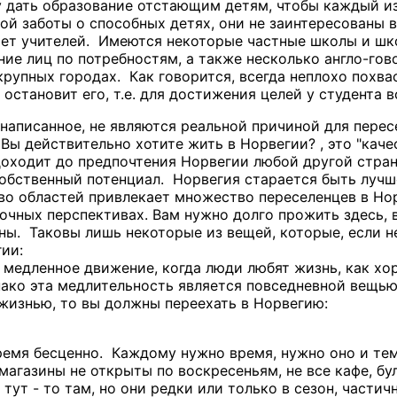
у дать образование отстающим детям, чтобы каждый из
акой заботы о способных детях, они не заинтересован
атает учителей. Имеются некоторые частные школы и ш
ние лиц по потребностям, а также несколько англо-г
крупных городах. Как говорится, всегда неплохо похва
 остановит его, т.е. для достижения целей у студента 
енаписанное, не являются реальной причиной для перес
 Вы действительно хотите жить в Норвегии? , это "кач
доходит до предпочтения Норвегии любой другой стран
обственный потенциал. Норвегия старается быть лучше
во областей привлекает множество переселенцев в Но
очных перспективах. Вам нужно долго прожить здесь, в
ны. Таковы лишь некоторые из вещей, которые, если не
гии:
 медленное движение, когда люди любят жизнь, как хо
ако эта медлительность является повседневной вещью 
жизнью, то вы должны переехать в Норвегию:
емя бесценно. Каждому нужно время, нужно оно и тем,
магазины не открыты по воскресеньям, не все кафе, бу
 тут - то там, но они редки или только в сезон, части