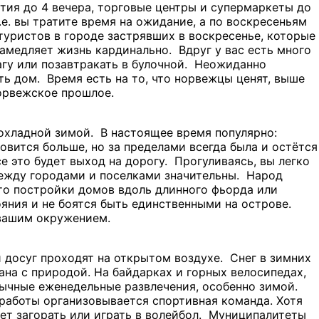
тия до 4 вечера, торговые центры и супермаркеты до
.е. вы тратите время на ожидание, а по воскресеньям
туристов в городе застрявших в воскресенье, которые
замедляет жизнь кардинально. Вдруг у вас есть много
умагу или позавтракать в булочной. Неожиданно
ть дом. Время есть на то, что норвежцы ценят, выше
норвежское прошлое.
охладной зимой. В настоящее время популярно:
вится больше, но за пределами всегда была и остётся
се это будет выход на дорогу. Прогуливаясь, вы легко
между городами и поселками значительны. Народ
это постройки домов вдоль длинного фьорда или
ния и не боятся быть единственными на острове.
 вашим окружением.
 досуг проходят на открытом воздухе. Снег в зимних
ана с природой. На байдарках и горных велосипедах,
бычные еженедельные развлечения, особенно зимой.
 работы организовывается спортивная команда. Хотя
ает загорать или играть в волейбол. Муниципалитеты