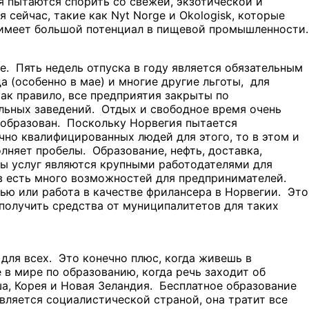
 пытаются спорить со свежей, экзотической и
сейчас, такие как Nyt Norge и Okologisk, которые
 имеет большой потенциал в пищевой промышленности.
е. Пять недель отпуска в году является обязательным
а (особенно в мае) и многие другие льготы, для
ак правило, все предприятия закрыты по
льных заведений. Отдых и свободное время очень
 образован. Поскольку Норвегия пытается
чно квалифицированных людей для этого, то в этом и
лняет пробелы. Образование, нефть, доставка,
ы услуг являются крупными работодателями для
тв есть много возможностей для предпринимателей.
ью или работа в качестве фрилансера в Норвегии. Это
 получить средства от муниципалитетов для таких
для всех. Это конечно плюс, когда живешь в
 в мире по образованию, когда речь заходит об
а, Корея и Новая Зеландия. Бесплатное образование
вляется социалистической страной, она тратит все