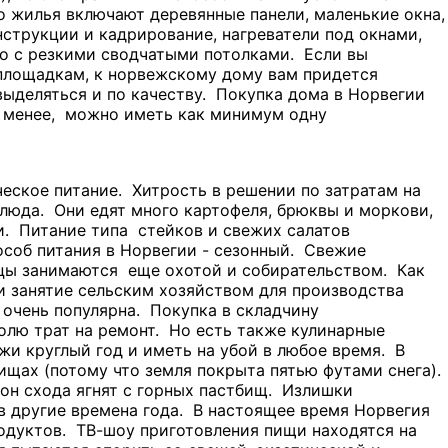
о жилья включают деревянные панели, маленькие окна,
струкции и кадрирование, нагреватели под окнами,
во с резкими сводчатыми потолками. Если вы
площадкам, к норвежскому дому вам придется
выделяться и по качеству. Покупка дома в Норвегии
не менее, можно иметь как минимум одну
еское питание. Хитрость в решении по затратам на
люда. Они едят много картофеля, брюквы и моркови,
и. Питание типа стейков и свежих салатов
особ питания в Норвегии - сезонный. Свежие
жцы занимаются еще охотой и собирательством. Как
 и занятие сельским хозяйством для производства
очень популярна. Покупка в складчину
лю трат на ремонт. Но есть также кулинарные
жи круглый год и иметь на убой в любое время. В
бищах (потому что земля покрыта пятью футами снега).
зон схода ягнят с горных пастбищ. Излишки
 в другие времена года. В настоящее время Норвегия
родуктов. ТВ-шоу приготовления пищи находятся на