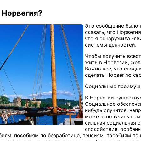
 Норвегия?
Это сообщение было н
сказать, что Норвеги
что я обнаружила -яв
системы ценностей.
Чтобы получить всест
жить в Норвегии, жел
Важно все, что сподв
сделать Норвегию св
Социальные преимущ
В Норвегии существу
Социальное обеспечен
нибудь случится, нап
можете получить пом
сильная социальная 
спокойствие, особенн
биям, пособиям по безработице, пенсиям, пособиям п