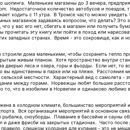
о шопинга. Маленькие магазины до 3 вечера, предприя
1pm. Недостаточное количество автобусов и поездов, т
нает ходить с 11 утра. В Тромсе часто можно увидеть 
емных магазинов задаваясь вопросом, что делать? Это 
, что у вас его нет, сбегать в магазин или получить б
ы прочитать эту книгу или пойти в поход или нарисова
гих западных странах. Время - это сокровище, как и 
строили дома маленькими, чтобы сохранить тепло пр
крытым живым планом. Хотя пространство внутри стано
а дверью леса и озера, горы и фьорды. Если нет, то в
о вы единственны в парке или на пляже. Расстояния 
 сельской местности. Характерный вид с самолета - 
цание между горами. Норвежцы любят большие расстоя
то то, что в изобилии в Норвегии и одинаково любимо
жена в холодном климате, большинство мероприятий и
 спорта. Вся организация мероприятий в основном связ
я рыбалка, сноуборды. Плавание в бассейне и сауны о
ол и даже фрисби на закрытых стадионах. Часто после
к правило, слишком холодная для купания - это не меш