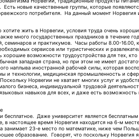
романтизма Норвегии, традиционные продукты питания
 Есть новые качественные группы, которые появляются 
орвежского потребителя. На данный момент Норвегия
о хотите жить в Норвегии, условия труда очень хороши
также много государственных праздников в течение год
, семинаров и практикумов. Часы работы 8.00-16.00, к
еобходимых сервисов или туристических и развлекате
ь хорошие возможности трудоустройства для тех, кто
бычная западная страна, но при этом не имеет достато
ого наплыва иностранной рабочей силы, которая воспо
мы и технологии, медицинская промышленность и сфер
Поскольку Норвегии не хватает многих услуг и удобс
малого бизнеса, индивидуальной трудовой деятельност
 языковых навыков для всех, и даже есть возможность
е
и бесплатное. Даже университет является бесплатным 
е, в настоящее время Норвегия находится на 6-м месте
а занимает 23-е место по математике, ниже чем Польш
рошее образование. Говорят, что поскольку Норвегия я