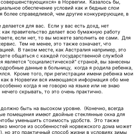
 «совершенствующихся» в Норвегии. Казалось бы,
циальное обеспечение условий как и бедные слои
ся более справедливой, чем другие конкурирующие, в
 делается для вас. Если у вас есть дохд, нет
 как правительство делает всю бумажную работу
лаете, если нет, то вы можете заполнить ее сами. Для
ервис. Тем не менее, это также означает, что
цией. В таком месте, как Австралия например, это
удете общаться с каждой государственной службой
я является "социалистической" страной, вы занесены
одробные данные в больницу, когда я родила ребенка,
дился. Кроме того, при регистрации имени ребенка мои
 как в Норвегии вся имеющаяся информация обо мне
особенно когда я не говорю на языке или не знаю
 нечего скрывать, то это очень практично.
должно быть на высоком уровне. (Конечно, всегда
илые помещения имеют двойные стеклянные окна для
 чтобы уменьшить стоимость удобств. Это также
нако многое из особенностей норвежского дома может
и), но это практичный способ жизни в условиях зимы