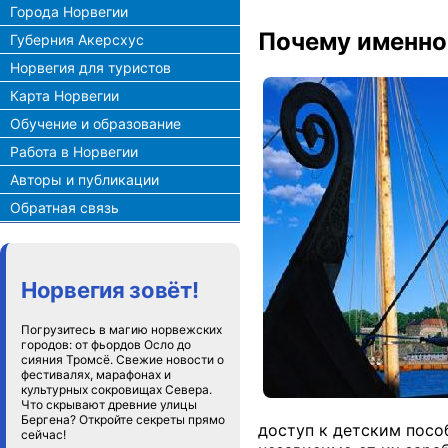
Города Норвегии
Почему именно
Губерния Акерсхус
Норвегия для туристов
Карта Норвегии
Обучение и образование
Работа в Норвегии
Авторы и публикации
Обратная связь
Норвегия зовёт!
Погрузитесь в магию норвежских
городов: от фьордов Осло до
сияния Тромсё. Свежие новости о
фестивалях, марафонах и
культурных сокровищах Севера.
Что скрывают древние улицы
Бергена? Откройте секреты прямо
доступ к детским посо
сейчас!