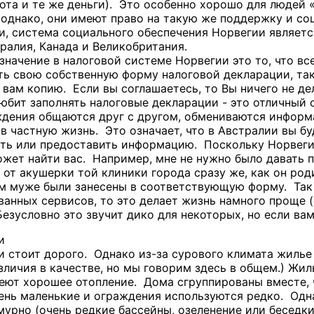
бота и те же деньги). Это особенно хорошо для людей
, однако, они имеют право на такую же поддержку и со
зи, система социального обеспечения Норвегии являет
ралия, Канада и Великобритания.
значение в налоговой системе Норвегии это то, что все
ь свою собственную форму налоговой декларации, так
 вам копию. Если вы соглашаетесь, то Вы ничего не де
юбит заполнять налоговые декларации - это отличный с
дения общаются друг с другом, обмениваются информа
в частную жизнь. Это означает, что в Австралии вы б
ить или предоставить информацию. Поскольку Норвеги
ожет найти вас. Например, мне не нужно было давать п
 от акушерки той клиники города сразу же, как он ро
ем муже были занесены в соответствующую форму. Так
ванных сервисов, то это делает жизнь намного проще (
езусловно это звучит дико для некоторых, но если вам
и
 стоит дорого. Однако из-за сурового климата жилье 
зличия в качестве, но мы говорим здесь в общем.) Ж
еют хорошее отопление. Дома сгруппированы вместе,
чень маленькие и ограждения используются редко. Од
мурно (очень редкие бассейны, озеленение или беседк