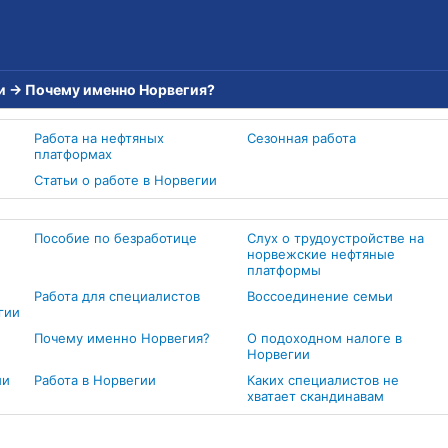
и
→
Почему именно Норвегия?
Работа на нефтяных
Сезонная работа
платформах
Статьи о работе в Норвегии
Пособие по безработице
Слух о трудоустройстве на
норвежские нефтяные
платформы
Работа для специалистов
Воссоединение семьи
гии
Почему именно Норвегия?
О подоходном налоге в
Норвегии
ии
Работа в Норвегии
Каких специалистов не
хватает скандинавам