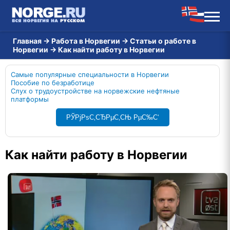
Главная
→
Работа в Норвегии
→
Статьи о работе в
Норвегии
→
Как найти работу в Норвегии
Самые популярные специальности в Норвегии
Пособие по безработице
Слух о трудоустройстве на норвежские нефтяные
платформы
РЎРјРѕС‚СЂРµС‚СЊ РµС‰С‘
Как найти работу в Норвегии