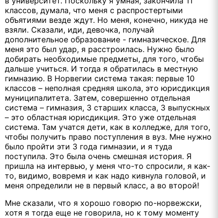
в университет. Поскольку я умная, закончила 11
классов, думала, что меня с распростертыми
объятиями везде ждут. Но меня, конечно, никуда не
взяли. Сказали, иди, девочка, получай
дополнительное образование - гимназическое. Для
меня это был удар, я расстроилась. Нужно было
добирать необходимые предметы, для того, чтобы
дальше учиться. И тогда я обратилась в местную
гимназию. В Норвегии система такая: первые 10
классов – неполная средняя школа, это юрисдикция
муниципалитета. Затем, совершенно отдельная
система – гимназия, 3 старших класса, 3 выпускных
– это областная юрисдикция. Это уже отдельная
система. Там учатся дети, как в колледже, для того,
чтобы получить право поступления в вуз. Мне нужно
было пройти эти 3 года гимназии, и я туда
поступила. Это была очень смешная история. Я
пришла на интервью, у меня что-то спросили, я как-
то, видимо, вовремя и как надо кивнула головой, и
меня определили не в первый класс, а во второй!
Мне сказали, что я хорошо говорю по-норвежски,
хотя я тогда еще не говорила, но к тому моменту