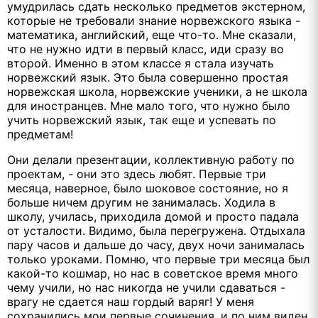
умудрилась сдать несколько предметов экстерном,
которые не требовали знание норвежского языка -
математика, английский, еще что-то. Мне сказали,
что не нужно идти в первый класс, иди сразу во
второй. Именно в этом классе я стала изучать
норвежский язык. Это была совершенно простая
норвежская школа, норвежские ученики, а не школа
для иностранцев. Мне мало того, что нужно было
учить норвежский язык, так еще и успевать по
предметам!
Они делали презентации, коллективную работу по
проектам, - они это здесь любят. Первые три
месяца, наверное, было шоковое состояние, но я
больше ничем другим не занималась. Ходила в
школу, училась, приходила домой и просто падала
от усталости. Видимо, была перегружена. Отдыхала
пару часов и дальше до часу, двух ночи занималась
только уроками. Помню, что первые три месяца был
какой-то кошмар, но нас в советское время много
чему учили, но нас никогда не учили сдаваться -
врагу не сдается наш гордый варяг! У меня
сохранились мои первые сочинения, и по ним виден