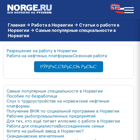
Главная
→
Работа в Норвегии
→
Статьи о работе в
Норвегии
→
Самые популярные специальности в
Норвегии
Разрешение на работу в Норвегии
Работа на нефтяных платформах
Сезонная работа
РЎРјРѕС‚СЂРµС‚СЊ РµС‰С‘
Самые популярные специальности в Норвегии
Пособие по безработице
Слух о трудоустройстве на норвежские нефтяные
платформы
Получение ВНЖ по социальной программе в Норвегии
Рабочие рыбопромышленных предприятий
Для тех, кто ещё питает иллюзию о работе в Норвегии
Работа для специалистов
Воссоединение семьи
Хотите на рыбный завод в Норвегию?
Скандинавские впечатления