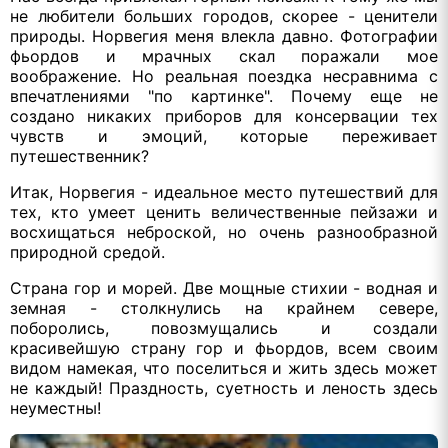
не любители больших городов, скорее - ценители
природы. Норвегия меня влекла давно. Фотографии
фьордов и мрачных скал поражали мое
воображение. Но реальная поездка несравнима с
впечатлениями "по картинке". Почему еще не
создано никаких приборов для консервации тех
чувств и эмоций, которые переживает
путешественник?
Итак, Норвегия - идеальное место путешествий для
тех, кто умеет ценить величественные пейзажи и
восхищаться неброской, но очень разнообразной
природной средой.
Страна гор и морей. Две мощные стихии - водная и
земная - столкнулись на крайнем севере,
поборолись, повозмущались и создали
красивейшую страну гор и фьордов, всем своим
видом намекая, что поселиться и жить здесь может
не каждый! Праздность, суетность и леность здесь
неуместны!