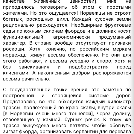
качестве жизненных ценностей]. Мне не
приходилось поговорить об этом с простыми
жителями. Но это ощущается! Норвежцы не строят
богатых, роскошных вилл. Каждый кусочек земли
рационально расходуется. Необширные фруктовые
сады по южным склонам фьордов и в долинах носят
функциональный, агрономически продуманный
характер. В стране вообще отсутствуют признаки
роскоши. Хотя, конечно, по российским меркам
норвежцы живут весьма обеспеченно. Но они для
этого работают, и весьма усердно и споро, хотя и
без заискивания и подобострастия перед
клиентами. А накопленным добром распоряжаются
весьма рачительно.
С государственной точки зрения, это заметно по
построенной и строящейся системе дорог.
Представляю, во что обходится каждый километр
трассы, проложенный по краю скалы, внутри скалы
[в Норвегии очень много тоннелей], через долину,
отвоеванную у камней, бурных речек. К тому же
трасса вынуждена много петлять: чтобы обогнуть
зигзаг фьорда, организовать серпантин для перевала