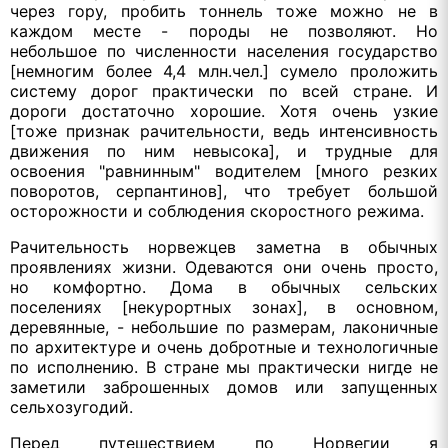
через гору, пробить тоннель тоже можно не в
каждом месте - породы не позволяют. Но
небольшое по численности населения государство
[немногим более 4,4 млн.чел.] сумело проложить
систему дорог практически по всей стране. И
дороги достаточно хорошие. Хотя очень узкие
[тоже признак рачительности, ведь интенсивность
движения по ним невысока], и трудные для
освоения "равнинным" водителем [много резких
поворотов, серпантинов], что требует большой
осторожности и соблюдения скоростного режима.
Рачительность норвежцев заметна в обычных
проявлениях жизни. Одеваются они очень просто,
но комфортно. Дома в обычных сельских
поселениях [некурортных зонах], в основном,
деревянные, - небольшие по размерам, лаконичные
по архитектуре и очень добротные и технологичные
по исполнению. В стране мы практически нигде не
заметили заброшенных домов или запущенных
сельхозугодий.
Перед путешествием по Норвегии я