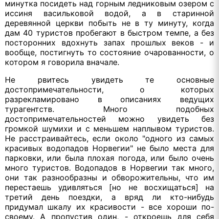
минутка посидеть над горным ледниковым озером с
иссиня васильковой водой, а в старинной
деревянной церкви побыть не в ту минуту, когда
дам 40 туристов пробегают в быстром темпе, а без
посторонних вдохнуть запах прошлых веков - и
вообще, постигнуть то состояние очарованности, о
котором я говорила вначале.
Не рвитесь увидеть те основные
достопримечательности, о которых
разрекламировано в описаниях ведущих
турагентств. Много подобных
достопримечательностей можно увидеть без
громкой шумихи и с меньшем наплывом туристов.
Не расстраивайтесь, если около "одного из самых
красивых водопадов Норвегии" не было места для
парковки, или была плохая погода, или было очень
много туристов. Водопадов в Норвегии так много,
они так разнообразны и обворожительны, что им
перестаешь удивляться [но не восхищаться] на
третий день поездки, а вряд ли кто-нибудь
придумал шкалу их красивости - все хороши по-
своему. А пропустив один, - откроешь для себя