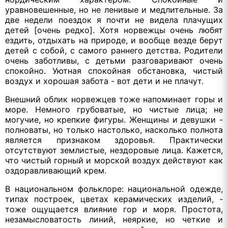
уравновешенные, но не ленивые и медлительные. За
две недели поездок я почти не видела плачущих
детей [очень редко]. Хотя норвежцы очень любят
ездить, отдыхать на природе, и вообще везде берут
детей с собой, с самого раннего детства. Родители
очень заботливы, с детьми разговаривают очень
спокойно. Уютная спокойная обстановка, чистый
воздух и хорошая забота - вот дети и не плачут.
Внешний облик норвежцев тоже напоминает горы и
море. Немного грубоватые, но чистые лица; не
могучие, но крепкие фигуры. Женщины и девушки -
полноваты, но только настолько, насколько полнота
является признаком здоровья. Практически
отсутствуют землистые, нездоровые лица. Кажется,
что чистый горный и морской воздух действуют как
оздоравливающий крем.
В национальном фольклоре: национальной одежде,
типах построек, цветах керамических изделий, -
тоже ощущается влияние гор и моря. Простота,
незамысловатость линий, неяркие, но четкие и