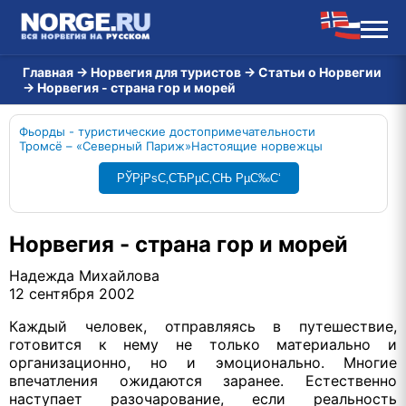
Главная
→
Норвегия для туристов
→
Статьи о Норвегии
→
Норвегия - страна гор и морей
Фьорды - туристические достопримечательности
Тромсё – «Северный Париж»
Настоящие норвежцы
РЎРјРѕС‚СЂРµС‚СЊ РµС‰С‘
Норвегия - страна гор и морей
Надежда Михайлова
12 сентября 2002
Каждый человек, отправляясь в путешествие,
готовится к нему не только материально и
организационно, но и эмоционально. Многие
впечатления ожидаются заранее. Естественно
наступает разочарование, если реальность