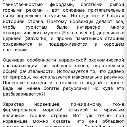
таинственностью фьордами, богатыми рыбой
горными реками - вот основные притягательные
силы норвежского туризма. Но ведь это и богатая
историей страна. Поэтому норвежцы делают все,
чтобы туристам было интересно: много
этнографических музеев [Folkemuseum], деревянных
церквей [Stavkirke] и прочих памятников старины
сохраняются и поддерживаются в хорошем
состоянии.
Оценивая особенности норвежской экономической
специализации, не побоюсь слова, поражаешься
общей рачительности. Используется то, что дадено
от природы, но используется максимально разумно.
Поневоле приходится сожалеть о родной стороне.
Ведь не менее богаты ресурсами! Но куда это
разбазаривается?!
Характер норвежцев, по-видимому, тоже
формировался морской стихией и мрачным
величием горной страны. Вот уж точно про
норвежцев можно сказать, что они обладают
нордическим характером. Спокойные и