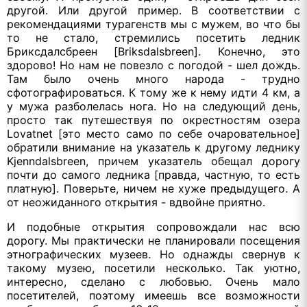
другой. Или другой пример. В соответствии с
рекомендациями турагенств мы с мужем, во что бы
то не стало, стремились посетить ледник
Бриксдалсбреен [Briksdalsbreen]. Конечно, это
здорово! Но нам не повезло с погодой - шел дождь.
Там было очень много народа - трудно
сфотографироваться. К тому же к нему идти 4 км, а
у мужа разболелась нога. Но на следующий день,
просто так путешествуя по окрестностям озера
Lovatnet [это место само по себе очаровательное]
обратили внимание на указатель к другому леднику
Kjenndalsbreen, причем указатель обещал дорогу
почти до самого ледника [правда, частную, то есть
платную]. Поверьте, ничем не хуже предыдущего. А
от неожиданного открытия - вдвойне приятно.
И подобные открытия сопровождали нас всю
дорогу. Мы практически не планировали посещения
этнографических музеев. Но однажды свернув к
такому музею, посетили несколько. Так уютно,
интересно, сделано с любовью. Очень мало
посетителей, поэтому имеешь все возможности