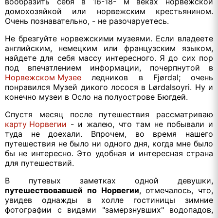
вообразить себя в 16-18- м веках норвежской
домохозяйкой или норвежским крестьянином.
Очень познавательно, - не разочаруетесь.
Не брезгуйте норвежскими музеями. Если владеете
английским, немецким или французским языком,
найдете для себя массу интересного. Я до сих пор
под впечатлением информации, почерпнутой в
Норвежском Музее
ледников в Fjørdal; очень
понравился Музей дикого лосося в Lørdalsoyri. Ну и
конечно музеи в Осло на полуострове Бюгдей.
Спустя месяц после путешествия рассматриваю
карту Норвегии
- и жалею, что там не побывали и
туда не доехали. Впрочем, во время нашего
путешествия не было ни одного дня, когда мне было
бы не интересно. Это удобная и интересная страна
для путешествий.
В путевых заметках одной девушки,
путешествовавшей по Норвегии
, отмечалось, что,
увидев однажды в холле гостиницы зимние
фотографии с видами "замерзнувших" водопадов,