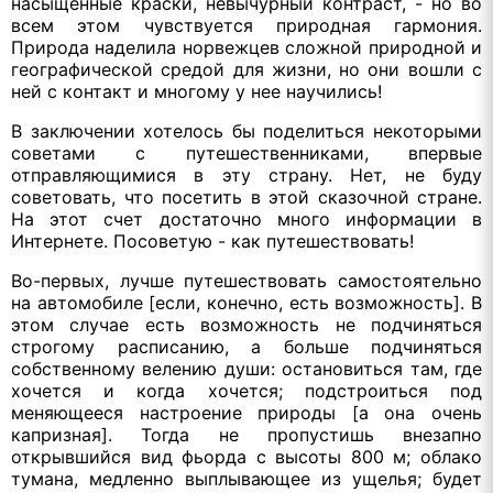
насыщенные краски, невычурный контраст, - но во
всем этом чувствуется природная гармония.
Природа наделила норвежцев сложной природной и
географической средой для жизни, но они вошли с
ней с контакт и многому у нее научились!
В заключении хотелось бы поделиться некоторыми
советами с путешественниками, впервые
отправляющимися в эту страну. Нет, не буду
советовать, что посетить в этой сказочной стране.
На этот счет достаточно много информации в
Интернете. Посоветую - как путешествовать!
Во-первых, лучше путешествовать самостоятельно
на автомобиле [если, конечно, есть возможность]. В
этом случае есть возможность не подчиняться
строгому расписанию, а больше подчиняться
собственному велению души: остановиться там, где
хочется и когда хочется; подстроиться под
меняющееся настроение природы [а она очень
капризная]. Тогда не пропустишь внезапно
открывшийся вид фьорда с высоты 800 м; облако
тумана, медленно выплывающее из ущелья; будет