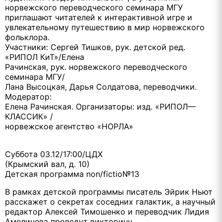
норвежского переводческого семинара МГУ
приглашают читателей к интерактивной игре и
увлекательному путешествию в мир норвежского
фольклора.
Участники: Сергей Тишков, рук. детской ред.
«РИПОЛ КиТ»/Елена
Рачинская, рук. норвежского переводческого
семинара МГУ/
Лана Высоцкая, Дарья Солдатова, переводчики.
Модератор:
Елена Рачинская. Организаторы: изд. «РИПОЛ—
КЛАССИК» /
норвежское агентство «НОРЛА»
Суббота 03.12/17:00/ЦДХ
(Крымский вал, д. 10)
Детская программа non/fictio№13
В рамках детской программы писатель Эйрик Ньют
расскажет о секретах соседних галактик, а научный
редактор Алексей Тимошенко и переводчик Лидия
Амеличева проведут викторину.