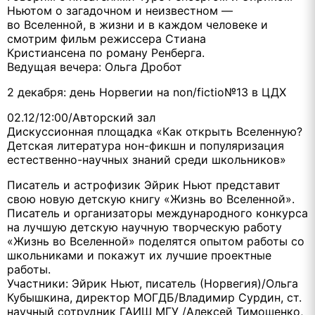
Ньютом о загадочном и неизвестном —
во Вселенной, в жизни и в каждом человеке и
смотрим фильм режиссера Стиана
Кристиансена по роману Ренберга.
Ведущая вечера: Ольга Дробот
2 декабря: день Норвегии на non/fictio№13 в ЦДХ
02.12/12:00/Авторский зал
Дискуссионная площадка «Как открыть Вселенную?
Детская литература нон-фикшн и популяризация
естественно-научных знаний среди школьников»
Писатель и астрофизик Эйрик Ньют представит
свою новую детскую книгу «Жизнь во Вселенной».
Писатель и организаторы международного конкурса
на лучшую детскую научную творческую работу
«Жизнь во Вселенной» поделятся опытом работы со
школьниками и покажут их лучшие проектные
работы.
Участники: Эйрик Ньют, писатель (Норвегия)/Ольга
Кубышкина, директор МОГДБ/Владимир Сурдин, ст.
научный сотрудник ГАИШ МГУ /Алексей Тимошенко,