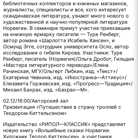
библиотечных коллекторов и книжных магазинов,
журналисты, специалисты и все, кого интересует
скандинавская литература, узнают много нового о
художественной и научно-популярной литературе
Норвегии. В семинаре примут участие приехавшие
на книжную ярмарку писатели — Туре Ренберг,
автор романа «Шарлотта Исабель Хансен», и
Осмунд Эгге, сотрудник университета Осло, автор
исследования о гибели Кирова. Участники: Туре
Ренберг, писатель (Норвегия)/Ольга Дробот, Гильдия
«Мастера литературного перевода»/Елена
Рачинская, МГУ/Ольгерт Либкин, изд. «Текст»/
Екатерина Чевкина, изд. «Иностранка—Аттикус»/
Елизавета Горжевская, изд. «Прогресс—Традиция»/
Михаил Бахрах, изд. «Бахрах—М».
02.12/16:00/Авторский зал
Презентация «Путешествие в страну троллей с
Теодором Киттельсеном»
Издательство «РИПОЛ—КЛАССИК» представляет
новую книгу «Волшебные сказки Норвегии.
Художник Теодор Киттельсен», а участники