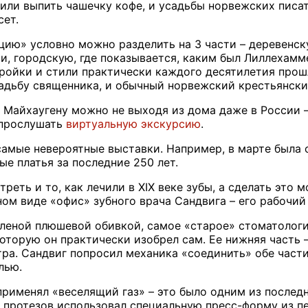
 или выпить чашечку кофе, и усадьбы норвежских писа
сет.
ию» условно можно разделить на 3 части – деревенс
, городскую, где показывается, каким был Лиллехаммер
ойки и стили практически каждого десятилетия прош
адьбу священника, и обычный норвежский крестьянски
 Майхаугену можно не выходя из дома даже в России – 
 прослушать
виртуальную экскурсию
.
самые невероятные выставки. Например, в марте была 
е платья за последние 250 лет.
реть и то, как лечили в XIX веке зубы, а сделать это 
ном виде «офис» зубного врача Сандвига – его рабочий
еленой плюшевой обивкой, самое «старое» стоматологич
оторую он практически изобрел сам. Ее нижняя часть –
ра. Сандвиг попросил механика «соединить» обе части
лью.
применял «веселящий газ» – это было одним из последн
протезов использовал специальную пресс-форму из пе