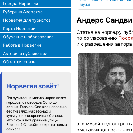
Города Норвегии
мужа
Губерния Акерсхус
Андерс Сандви
Норвегия для туристов
Карта Норвегии
Статья на норге.ру пуб
Обучение и образование
по согласованию
Посол
и с разрешения автора
Работа в Норвегии
Авторы и публикации
Обратная связь
Норвегия зовёт!
Погрузитесь в магию норвежских
городов: от фьордов Осло до
сияния Тромсё. Свежие новости о
фестивалях, марафонах и
культурных сокровищах Севера.
Что скрывают древние улицы
это музей под открыты
Бергена? Откройте секреты прямо
выставки для взрослых
сейчас!