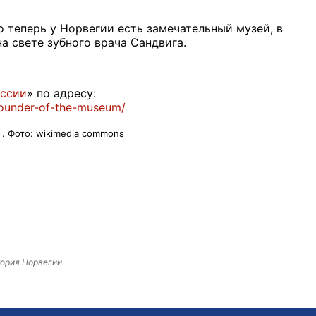
 теперь у Норвегии есть замечательный музей, в
а свете зубного врача Сандвига.
оссии
» по адресу:
founder-of-the-museum/
. Фото: wikimedia commons
тория Норвегии