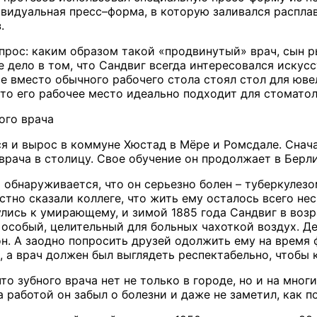
ивидуальная пресс–форма, в которую заливался распла
.
прос: каким образом такой «продвинутый» врач, сын р
 дело в том, что Сандвиг всегда интересовался искусс
е вместо обычного рабочего стола стоял стол для юве
что его рабочее место идеально подходит для стоматол
ого врача
я и вырос в коммуне Хюстад в Мёре и Ромсдале. Снача
врача в столицу. Свое обучение он продолжает в Берли
обнаруживается, что он серьезно болен – туберкулезо
стно сказали коллеге, что жить ему осталось всего не
улись к умирающему, и зимой 1885 года Сандвиг в возр
л особый, целительный для больных чахоткой воздух. Де
он. А заодно попросить друзей одолжить ему на время 
, а врач должен был выглядеть респектабельно, чтобы 
то зубного врача нет не только в городе, но и на мног
а работой он забыл о болезни и даже не заметил, как 