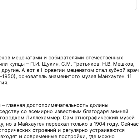
веков меценатами и собирателями отечественных
ли купцы – П.И. Щукин, С.М. Третьяков, Н.В. Мешков,
е другие. А вот в Норвегии меценатом стал зубной врач
–1950), основатель знаменитого музея Майхауген. 11
тия.
 – главная достопримечательность долины
оседству со всемирно известным благодаря зимней
 городком Лиллехаммер. Сам этнографический музей
у, но в Майхауген переехал только в 1904 году. Сейчас
исторических строений и регулярно устраиваются
 входят и современные постройки, где можно