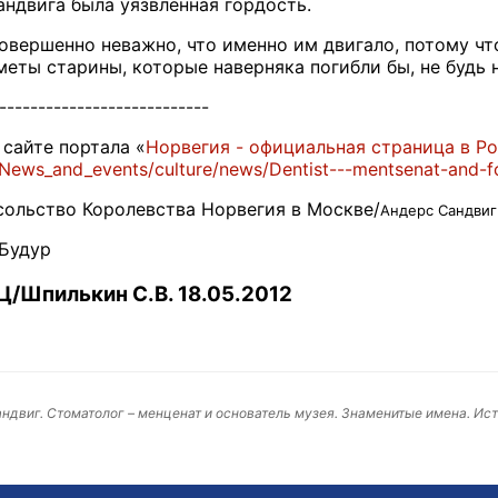
ндвига была уязвленная гордость.
овершенно неважно, что именно им двигало, потому что
еты старины, которые наверняка погибли бы, не будь н
---------------------------
 сайте портала «
Норвегия - официальная страница в Р
/News_and_events/culture/news/Dentist---mentsenat-and-
ольство Королевства Норвегия в Москве/
Андерс Сандвиг 
 Будур
/Шпилькин С.В. 18.05.2012
ндвиг. Стоматолог – менценат и основатель музея. Знаменитые имена. Ис