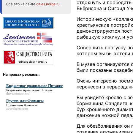
отдохнуть и пообедать
Всё это на сайте
cities.norge.ru
.
Бьёрнсона и Сигрид Ун
Историческую «коллекц
крестьянские постройки
демонстрируются постр
рыбацкую хижину, и ус
Совершить прогулку по
котором вы бы хотели
В музее организуются 
были показаны свадебны
На правах рекламы:
Очень интересно посмот
Бюджетное правильное Питание
перенесен в первоздан
Бюджетное правильное Питание
drivermoscow.ru
Вы увидите кресло с з
Группа мои Финансы
бормашина Сандвига, к
Группа мои Финансы
бур крошечного диамет
avstrahcenter.ru
движение ножной педа
Для обезболивания он 
создания алюминиевых 