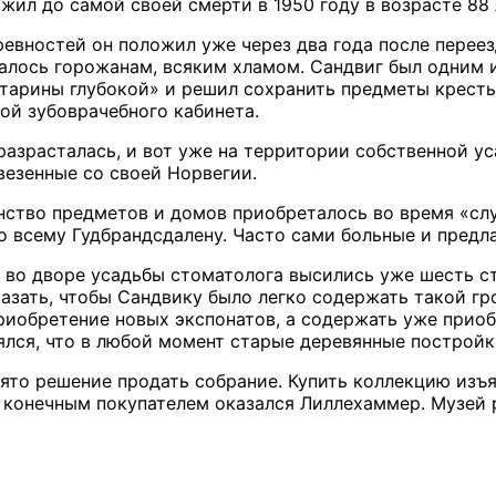
жил до самой своей смерти в 1950 году в возрасте 88 
вностей он положил уже через два года после переезд
залось горожанам, всяким хламом. Сандвиг был одним 
тарины глубокой» и решил сохранить предметы кресть
ой зубоврачебного кабинета.
разрасталась, и вот уже на территории собственной у
везенные со своей Норвегии.
нство предметов и домов приобреталось во время «сл
 всему Гудбрандсдалену. Часто сами больные и предла
 во дворе усадьбы стоматолога высились уже шесть 
казать, чтобы Сандвику было легко содержать такой г
приобретение новых экспонатов, а содержать уже прио
оялся, что в любой момент старые деревянные постройк
нято решение продать собрание. Купить коллекцию изъя
 конечным покупателем оказался Лиллехаммер. Музей 