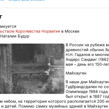
г
ликуется
ьством Королевства Норвегия
в Москве
 Наталии Будур
В России на рубеже 
древностей обычно бы
Н.Н. Гадалов и многи
Андерс Сандвиг (1862
мая – день его 150-ле
Майхауген
В наши дни Майхауген
Гудбрандсдален по с
Олимпиаде 1994 года
был открыт в 1887 год
м небом, на территории которого располагается 200 
 и детей. Помимо самих музейных зданий в Майхауген