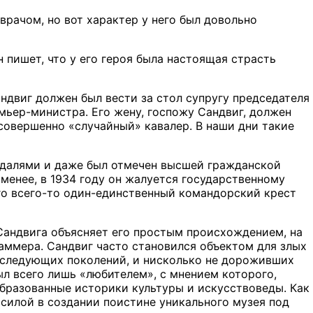
врачом, но вот характер у него был довольно
 пишет, что у его героя была настоящая страсть
ндвиг должен был вести за стол супругу председателя
емьер-министра. Его жену, госпожу Сандвиг, должен
 совершенно «случайный» кавалер. В наши дни такие
едалями и даже был отмечен высшей гражданской
менее, в 1934 году он жалуется государственному
него всего-то один-единственный командорский крест
 Сандвига объясняет его простым происхождением, на
аммера. Сандвиг часто становился объектом для злых
оследующих поколений, и нисколько не дороживших
ыл всего лишь «любителем», с мнением которого,
образованные историки культуры и искусствоведы. Как
 силой в создании поистине уникального музея под