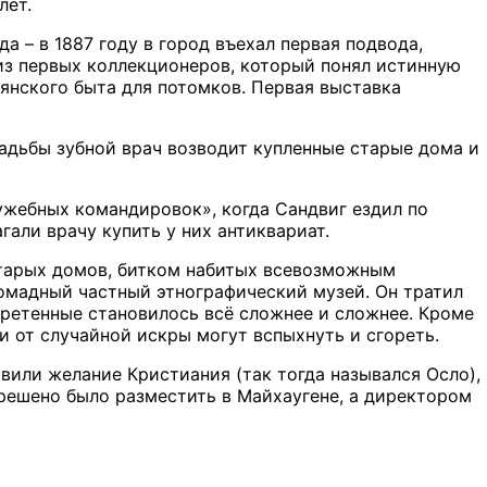
лет.
а – в 1887 году в город въехал первая подвода,
из первых коллекционеров, который понял истинную
янского быта для потомков. Первая выставка
садьбы зубной врач возводит купленные старые дома и
ужебных командировок», когда Сандвиг ездил по
гали врачу купить у них антиквариат.
старых домов, битком набитых всевозможным
ромадный частный этнографический музей. Он тратил
бретенные становилось всё сложнее и сложнее. Кроме
и от случайной искры могут вспыхнуть и сгореть.
вили желание Кристиания (так тогда назывался Осло),
решено было разместить в Майхаугене, а директором