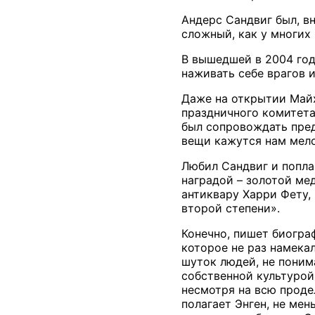
Андерс Сандвиг был, в
сложный, как у многи
В вышедшей в 2004 год
наживать себе врагов 
Даже на открытии Майх
праздничного комитета
был сопровождать пред
вещи кажутся нам мело
Любил Сандвиг и попла
наградой – золотой ме
антиквару Харри Фету, 
второй степени».
Конечно, пишет биогра
которое не раз намека
шуток людей, не поним
собственной культурой.
несмотря на всю проде
полагает Энген, не ме