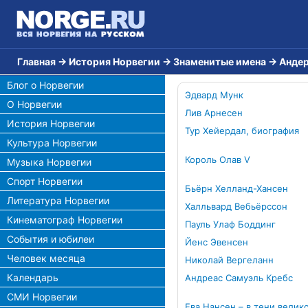
Главная
→
История Норвегии
→
Знаменитые имена
→
Андер
Блог о Норвегии
Эдвард Мунк
О Норвегии
Лив Арнесен
История Норвегии
Тур Хейердал, биография
Культура Норвегии
Король Олав V
Музыка Норвегии
Спорт Норвегии
Бьёрн Хелланд-Хансен
Литература Норвегии
Халльвард Вебьёрссон
Кинематограф Норвегии
Пауль Улаф Боддинг
События и юбилеи
Йенс Эвенсен
Человек месяца
Николай Вергеланн
Календарь
Андреас Самуэль Кребс
СМИ Норвегии
Ева Нансен – в тени велик