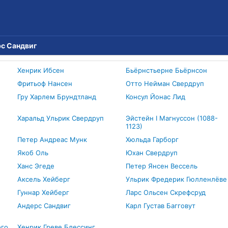
с Сандвиг
Хенрик Ибсен
Бьёрнстьерне Бьёрнсон
Фритьоф Нансен
Отто Нейман Свердруп
Гру Харлем Брундтланд
Консул Йонас Лид
Харальд Ульрик Свердруп
Эйстейн I Магнуссон (1088-
1123)
Петер Андреас Мунк
Хюльда Гарборг
Якоб Оль
Юхан Свердруп
Ханс Эгеде
Петер Янсен Вессель
Аксель Хейберг
Ульрик Фредерик Гюлленлёве
Гуннар Хейберг
Ларс Ольсен Скрефсруд
Андерс Сандвиг
Карл Густав Багговут
ого
Хенрик Греве Блессинг