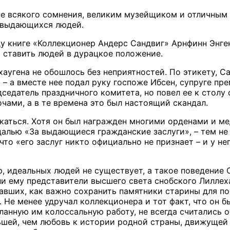
не всякого сомнения, великим музейщиком и отличным 
х выдающихся людей.
у книге «Коллекционер Андерс Сандвиг» Арнфинн Энген
и ставить людей в дурацкое положение.
аугена не обошлось без неприятностей. По этикету, Са
 – а вместе нее подал руку госпоже Ибсен, супруге пр
седатель праздничного комитета, но повел ее к столу
чами, а в те времена это был настоящий скандал.
каться. Хотя он был награжден многими орденами и м
далью «За выдающиеся гражданские заслуги», – тем не 
что «его заслуг никто официально не признает – и у 
ф, идеальных людей не существует, а такое поведение
ли ему представители высшего света снобского Лиллех
авших, как важно сохранить памятники старины для п
 Не менее удручал коллекционера и тот факт, что он б
ланную им колоссальную работу, не всегда считались 
ньшей, чем любовь к истории родной страны, движущей