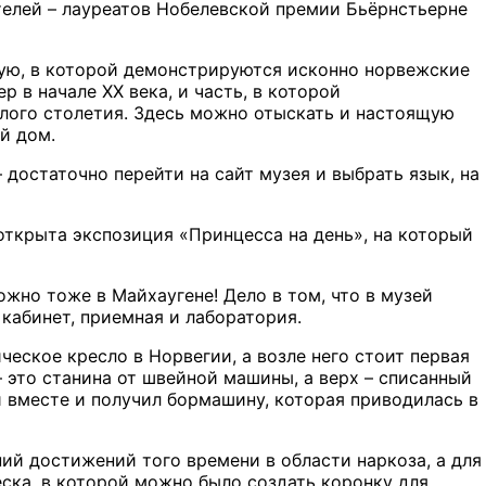
телей – лауреатов Нобелевской премии Бьёрнстьерне
кую, в которой демонстрируются исконно норвежские
 в начале XX века, и часть, в которой
лого столетия. Здесь можно отыскать и настоящую
й дом.
достаточно перейти на сайт музея и выбрать язык, на
открыта экспозиция «Принцесса на день», на который
можно тоже в Майхаугене! Дело в том, что в музей
 кабинет, приемная и лаборатория.
еское кресло в Норвегии, а возле него стоит первая
 это станина от швейной машины, а верх – списанный
 вместе и получил бормашину, которая приводилась в
ий достижений того времени в области наркоза, а для
ска, в которой можно было создать коронку для