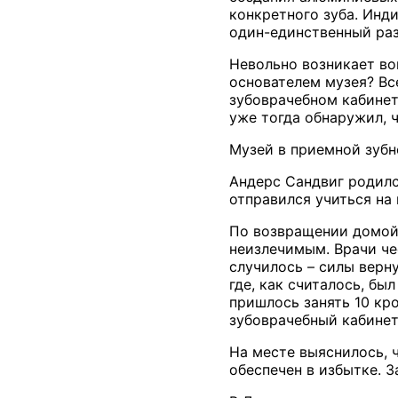
конкретного зуба. Инд
один-единственный раз
Невольно возникает во
основателем музея? Все
зубоврачебном кабинет
уже тогда обнаружил, 
Музей в приемной зубн
Андерс Сандвиг родилс
отправился учиться на 
По возвращении домой 
неизлечимым. Врачи че
случилось – силы верн
где, как считалось, бы
пришлось занять 10 кр
зубоврачебный кабинет
На месте выяснилось, ч
обеспечен в избытке. З