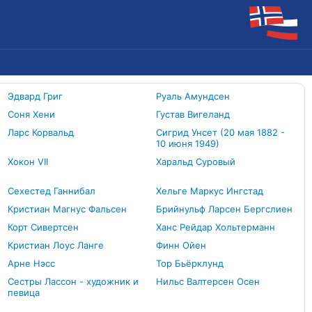
Эдвард Григ
Руаль Амундсен
Соня Хени
Густав Вигеланд
Ларс Корвальд
Сигрид Унсет (20 мая 1882 -
10 июня 1949)
Хокон VII
Харальд Суровый
Сехестед Ганнибал
Хельге Маркус Ингстад
Кристиан Магнус Фальсен
Брийнульф Ларсен Бергслиен
Корт Сивертсен
Ханс Рейдар Хольтерманн
Кристиан Лоус Ланге
Финн Ойен
Арне Нэсс
Тор Бьёрклунд
Сестры Лассон - художник и
Нильс Валтерсен Осен
певица