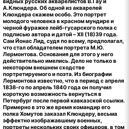
видных русских акварелистов В.Гау и
А.Клюндера. Об одной из акварелей
Клюндера скажем особо. Это портрет
молодого человека в красном мундире и
черной фуражке лейб-гусарского полка с
подписью автора и датой – XII (18)39 года.
Сам Йонас Лид, судя по всему, предполагал,
что стал обладателем портрета М.Ю.
Лермонтова. Основания для этого у него
действительно имелись. Дело не только в
некотором внешнем сходстве
портретируемого и поэта. Из биографии
Лермонтова известно, что в период с апреля
1838-го по апрель 1840 года он получил
короткую возможность вернуться в
Петербург после первой кавказской ссылки.
Примерно в это же время командир его
полка Хомутов заказал Клюндеру, весьма
эффектно изображавшему военных,
портреты нескольких своих офицеров, в том