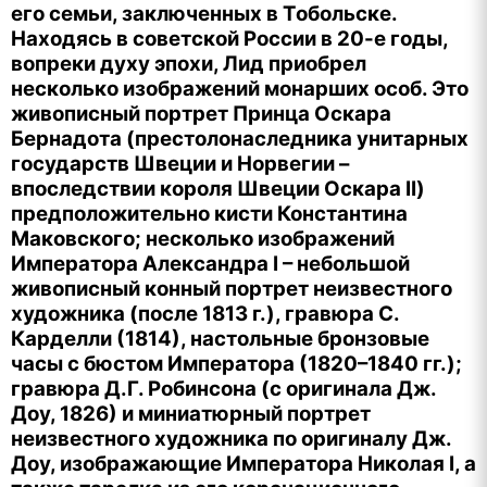
его семьи, заключенных в Тобольске.
Находясь в советской России в 20-е годы,
вопреки духу эпохи, Лид приобрел
несколько изображений монарших особ. Это
живописный портрет Принца Оскара
Бернадота (престолонаследника унитарных
государств Швеции и Норвегии –
впоследствии короля Швеции Оскара II)
предположительно кисти Константина
Маковского; несколько изображений
Императора Александра I – небольшой
живописный конный портрет неизвестного
художника (после 1813 г.), гравюра С.
Карделли (1814), настольные бронзовые
часы с бюстом Императора (1820–1840 гг.);
гравюра Д.Г. Робинсона (с оригинала Дж.
Доу, 1826) и миниатюрный портрет
неизвестного художника по оригиналу Дж.
Доу, изображающие Императора Николая I, а