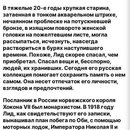
В тяжелые 20-е годы хрупкая старина,
затаенная в тонком акварельном штрихе,
нечаянном проблеске на потускневшей
бронзе, в изящном повороте женской
головки на пожелтевшем листе, могла
рассыпаться, исчезнуть, навсегда
раствориться в бурях наступившего
времени. Похоже, Лид скорее спасал, чем
приобретал. Спасал вещи и, бесспорно,
людей, их хранивших. Сегодня его русская
коллекция помогает сохранить память о нем
самом. Она несет отпечаток его личности,
взглядов и предпочтений.
Посланник в России норвежского короля
Хокона VII был монархистом. В 1918 году
Лид, как свидетельствуют его записки,
вынашивал план побега по Оби, с помощью
моторных лодок, Императора Николая II и