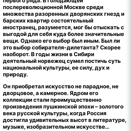
первого ряда. В голодающей
послереволюционной Москве среди
множества разоренных дворянских гнезд и
барских квартир состоятельный
иностранец, разумеется, мог бы отыскать с
выгодой для себя куда более значительные
вещи. Однако его выбор был иным. Был ли
это выбор собирателя-дилетанта? Скорее
наоборот. В годы жизни в Сибири
деятельный норвежец сумел постичь суть
национальной культуры, ее силу, дух и
природу.
Он приобретал искусство не парадное, не
дворцовое, а камерное. Ядром его
коллекции стали преимущественно
произведения пушкинской эпохи – золотого
века русской культуры, когда Россия
достигла удивительных высот в литературе,
музыке, изобразительном искусстве…