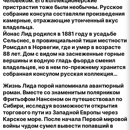
человеком. Его коллекционерские
пристрастия тоже были необычны. Русское
собрание консула составляли произведения
камерные, отражающие утонченный вкус
владельца.
Йонас Лид родился в 1881 году в усадьбе
Сельснес, в провинциальной тиши местности
Ромсдал в Норвегии, где и умер в возрасте
88 лет. Дом с видом на заснеженные горные
вершины и водную гладь фьорда сменил
владельцев, но в нем по-прежнему хранится
собранная консулом русская коллекция…
Жизнь Лида порой напоминала авантюрный
роман. Вместе со знаменитым полярником
Фритьофом Нансеном он путешествовал по
Сибири, исследуя возможности открытия
торгового пути из Западной Европы через
Карское море. После начала Первой мировой
войны чудом сумел вывести попавший в