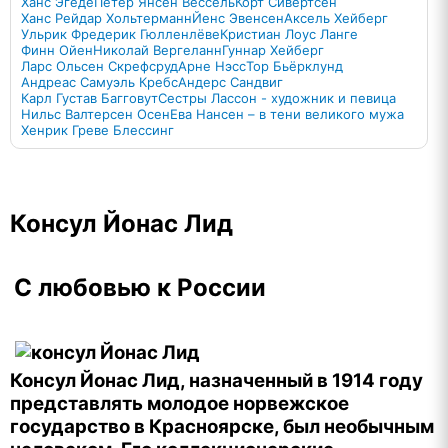
Ханс Эгеде
Петер Янсен Вессель
Корт Сивертсен
Ханс Рейдар Хольтерманн
Йенс Эвенсен
Аксель Хейберг
Ульрик Фредерик Гюлленлёве
Кристиан Лоус Ланге
Финн Ойен
Николай Вергеланн
Гуннар Хейберг
Ларс Ольсен Скрефсруд
Арне Нэсс
Тор Бьёрклунд
Андреас Самуэль Кребс
Андерс Сандвиг
Карл Густав Багговут
Сестры Лассон - художник и певица
Нильс Валтерсен Осен
Ева Нансен – в тени великого мужа
Хенрик Греве Блессинг
Консул Йонас Лид
С любовью к России
Консул Йонас Лид, назначенный в 1914 году
представлять молодое норвежское
государство в Красноярске, был необычным