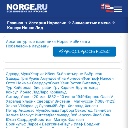
Главная
→
История Норвегии
→
Знаменитые имена
→
Консул Йонас Лид
Архитектурные памятники Норвегии
Викинги
Нобелевские лауреаты
РЎРјРѕС‚СЂРµС‚СЊ РµС‰С‘
Эдвард Мунк
Хенрик Ибсен
Бьёрнстьерне Бьёрнсон
Эдвард Григ
Руаль Амундсен
Лив Арнесен
Фритьоф Нансен
Отто Нейман Свердруп
Соня Хени
Густав Вигеланд
Тур Хейердал, биография
Гру Харлем Брундтланд
Консул Йонас Лид
Ларс Корвальд
Сигрид Унсет (20 мая 1882 - 10 июня 1949)
Король Олав V
Харальд Ульрик Свердруп
Эйстейн I Магнуссон (1088-1123)
Хокон VII
Харальд Суровый
Бьёрн Хелланд-Хансен
Петер Андреас Мунк
Хюльда Гарборг
Сехестед Ганнибал
Хельге Маркус Ингстад
Халльвард Вебьёрссон
Якоб Оль
Юхан Свердруп
Кристиан Магнус Фальсен
Брийнульф Ларсен Бергслиен
Пауль Улаф Боддинг