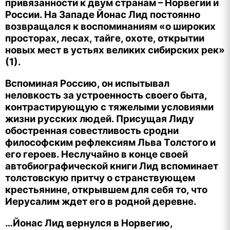
привязанности к двум странам – Норвегии и
России. На Западе Йонас Лид постоянно
возвращался к воспоминаниям «о широких
просторах, лесах, тайге, охоте, открытии
новых мест в устьях великих сибирских рек»
(1).
Вспоминая Россию, он испытывал
неловкость за устроенность своего быта,
контрастирующую с тяжелыми условиями
жизни русских людей. Присущая Лиду
обостренная совестливость сродни
философским рефлексиям Льва Толстого и
его героев. Неслучайно в конце своей
автобиографической книги Лид вспоминает
толстовскую притчу о странствующем
крестьянине, открывшем для себя то, что
Иерусалим ждет его в родной деревне.
…Йонас Лид вернулся в Норвегию,