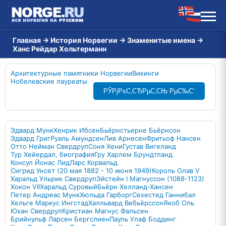
Главная
→
История Норвегии
→
Знаменитые имена
→
Ханс Рейдар Хольтерманн
Архитектурные памятники Норвегии
Викинги
Нобелевские лауреаты
РЎРјРѕС‚СЂРµС‚СЊ РµС‰С‘
Эдвард Мунк
Хенрик Ибсен
Бьёрнстьерне Бьёрнсон
Эдвард Григ
Руаль Амундсен
Лив Арнесен
Фритьоф Нансен
Отто Нейман Свердруп
Соня Хени
Густав Вигеланд
Тур Хейердал, биография
Гру Харлем Брундтланд
Консул Йонас Лид
Ларс Корвальд
Сигрид Унсет (20 мая 1882 - 10 июня 1949)
Король Олав V
Харальд Ульрик Свердруп
Эйстейн I Магнуссон (1088-1123)
Хокон VII
Харальд Суровый
Бьёрн Хелланд-Хансен
Петер Андреас Мунк
Хюльда Гарборг
Сехестед Ганнибал
Хельге Маркус Ингстад
Халльвард Вебьёрссон
Якоб Оль
Юхан Свердруп
Кристиан Магнус Фальсен
Брийнульф Ларсен Бергслиен
Пауль Улаф Боддинг