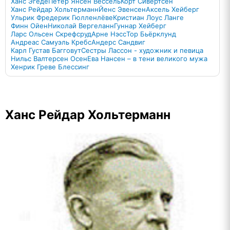
Ханс Эгеде
Петер Янсен Вессель
Корт Сивертсен
Ханс Рейдар Хольтерманн
Йенс Эвенсен
Аксель Хейберг
Ульрик Фредерик Гюлленлёве
Кристиан Лоус Ланге
Финн Ойен
Николай Вергеланн
Гуннар Хейберг
Ларс Ольсен Скрефсруд
Арне Нэсс
Тор Бьёрклунд
Андреас Самуэль Кребс
Андерс Сандвиг
Карл Густав Багговут
Сестры Лассон - художник и певица
Нильс Валтерсен Осен
Ева Нансен – в тени великого мужа
Хенрик Греве Блессинг
Ханс Рейдар Хольтерманн