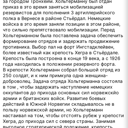
за городом Тронхейм. Хольтерманну был отдан
приказ в это время заняться мобилизацией
резервистов для пополнения 3 артиллерийского
полка в Вернесе в районе Стьёрдал. Немецкие
войска в это время заняли позиции в этом районе,
что сильно препятствовало мобилизации. Перед
Хольтерманном была поставлена задача обеспечить
формирование отрядов и задержать продвижение
противника. Выбор пал на форт Ингстадклейвен,
более известный как крепость Хегра в Стьёрдале.
Крепость была построена в конце 19 века, а с 1926
года находилась в положении резервного форта.
В крепости Хольтерманн собрал большой отряд из
250 солдат, и к ним примкула одна женщина-
доброволец. Задача отряда Хольтерманна состояла
в том , чтобы задержать наступление немецких
оккупантов до прихода основных сил норвежскйо
армии и британских войск. Развитие боевых
действий в Южной Норвегии складывалось не в
пользу норвежской армии, но Хольтерманн
настаивал на том, чтобы отстоять рубеж у крепости
Хегра, до прихода сил с севера страны. Занимая
выгодное стратегической положение, крепость