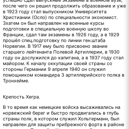
успешно сдал выпускные экзамены в военном вузе,
после чего он решил продолжить образование и уже
в 1923 году стал выпускником Университета
Христиании (Осло) по специальности экономист.
Зхатем он был направлен на военные курсы
подготовки в специальную военную школу во
Франции, сдал там экзамены в 1926 году, а в 1929
прошёл спец.подготовку по линии ген.штаба
Норвегии. В 1917 ему было присвоено звание
старшего лейтенанта Полевой Артиллерии, в 1930
году он дослужился до капитана, а в 1937 году стал
майором. К началу оккупации своей страны со
стороны Германии 9 апреля 1940 он служил
помощником командира 3 артиллерийского полка в
Тронхейме.
Крепость Хегра.
В то время как немецкие войска высаживались на
норвежский берег и быстро продвигались в глубь
страны полк, в котором служил Хольтерманн, был
направлен для защиты прибрежного форта в районе