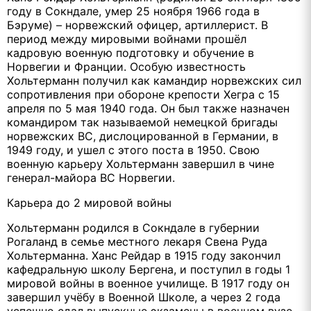
году в Сокндале, умер 25 ноября 1966 года в
Бэруме) – норвежский офицер, артиллерист. В
период между мировыми войнами прошёл
кадровую военную подготовку и обучение в
Норвегии и Франции. Особую известность
Хольтерманн получил как камандир норвежских сил
сопротивления при обороне крепости Хегра с 15
апреля по 5 мая 1940 года. Он был также назначен
командиром так называемой немецкой бригады
норвежских ВС, дислоцированной в Германии, в
1949 году, и ушел с этого поста в 1950. Свою
военную карьеру Хольтерманн завершил в чине
генерал-майора ВС Норвегии.
Карьера до 2 мировой войны
Хольтерманн родился в Сокндале в губернии
Рогаланд в семье местного лекаря Свена Руда
Хольтерманна. Ханс Рейдар в 1915 году закончил
кафедральную школу Бергена, и поступил в годы 1
мировой войны в военное училище. В 1917 году он
завершил учёбу в Военной Школе, а через 2 года