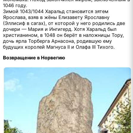
1046 году.
Зимой 1043/1044 Харальд становится зятем
Ярослава, взяв в жёны Елизавету Ярославну
(Эллисиф в сагах), от которой у него родились две
дочери — Мария и Ингигерд. Хотя Харальд был
христианином, в 1048 он берёт в наложницы Тору,
дочь ярла Торберга Арнасона, родившую ему
будущих королей Магнуса II и Олафа III Тихого.
Возвращение в Норвегию