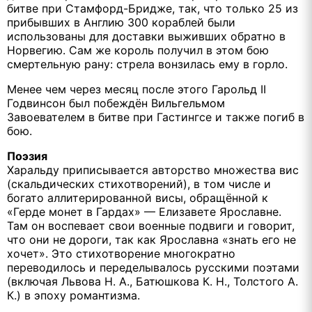
битве при Стамфорд-Бридже, так, что только 25 из
прибывших в Англию 300 кораблей были
использованы для доставки выживших обратно в
Норвегию. Сам же король получил в этом бою
смертельную рану: стрела вонзилась ему в горло.
Менее чем через месяц после этого Гарольд II
Годвинсон был побеждён Вильгельмом
Завоевателем в битве при Гастингсе и также погиб в
бою.
Поэзия
Харальду приписывается авторство множества вис
(скальдических стихотворений), в том числе и
богато аллитерированной висы, обращённой к
«Герде монет в Гардах» — Елизавете Ярославне.
Там он воспевает свои военные подвиги и говорит,
что они не дороги, так как Ярославна «знать его не
хочет». Это стихотворение многократно
переводилось и переделывалось русскими поэтами
(включая Львова Н. А., Батюшкова К. Н., Толстого А.
К.) в эпоху романтизма.