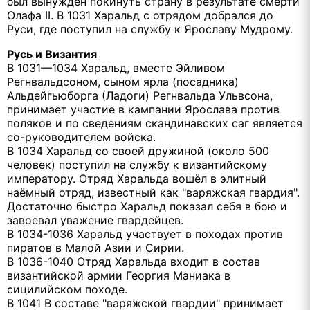
был вынужден покинуть страну в результате смерти
Олафа II. В 1031 Харальд с отрядом добрался до
Руси, где поступил на службу к Ярославу Мудрому.
Русь и Византия
В 1031—1034 Харальд, вместе Эйливом
Регнвальдсоном, сыном ярла (посадника)
Альдейгьюборга (Ладоги) Регнвальда Ульвсона,
принимает участие в кампании Ярослава против
поляков и по сведениям скандинавских саг является
со-руководителем войска.
В 1034 Харальд со своей дружиной (около 500
человек) поступил на службу к византийскому
императору. Отряд Харальда вошёл в элитный
наёмный отряд, известный как "варяжская гвардия".
Достаточно быстро Харальд показал себя в бою и
завоевал уважение гвардейцев.
В 1034-1036 Харальд участвует в походах против
пиратов в Малой Азии и Сирии.
В 1036-1040 Отряд Харальда входит в состав
византийской армии Георгия Маниака в
сицилийском походе.
В 1041 В составе "варяжской гвардии" принимает