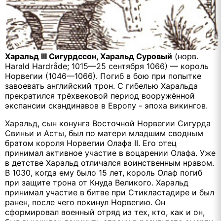
Харальд III Сигурдссон, Харальд Суровый
(норв.
Harald Hardråde; 1015—25 сентября 1066) — король
Норвегии (1046—1066). Погиб в бою при попытке
завоевать английский трон. С гибелью Харальда
прекратился трёхвековой период вооружённой
экспансии скандинавов в Европу - эпоха викингов.
Харальд, сын конунга Восточной Норвегии Сигурда
Свиньи и Асты, был по матери младшим сводным
братом короля Норвегии Олафа II. Его отец
принимал активное участие в воцарении Олафа. Уже
в детстве Харальд отличался воинственным нравом.
В 1030, когда ему было 15 лет, король Олаф погиб
при защите трона от Кнуда Великого. Харальд
принимал участие в битве при Стикластадире и был
ранен, после чего покинул Норвегию. Он
сформировал военный отряд из тех, кто, как и он,