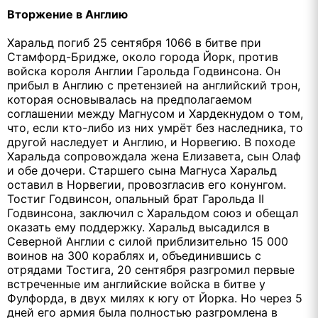
Вторжение в Англию
Харальд погиб 25 сентября 1066 в битве при
Стамфорд-Бридже, около города Йорк, против
войска короля Англии Гарольда Годвинсона. Он
прибыл в Англию с претензией на английский трон,
которая основывалась на предполагаемом
соглашении между Магнусом и Хардекнудом о том,
что, если кто-либо из них умрёт без наследника, то
другой наследует и Англию, и Норвегию. В походе
Харальда сопровождала жена Елизавета, сын Олаф
и обе дочери. Старшего сына Магнуса Харальд
оставил в Норвегии, провозгласив его конунгом.
Тостиг Годвинсон, опальный брат Гарольда II
Годвинсона, заключил с Харальдом союз и обещал
оказать ему поддержку. Харальд высадился в
Северной Англии с силой приблизительно 15 000
воинов на 300 кораблях и, объединившись с
отрядами Тостига, 20 сентября разгромил первые
встреченные им английские войска в битве у
Фулфорда, в двух милях к югу от Йорка. Но через 5
дней его армия была полностью разгромлена в