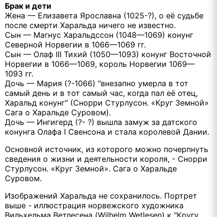
Брак и дети
Жена — Елизавета Ярославна (1025-?), о её судьбе
после смерти Харальда ничего не известно.
Сын — Магнус Харальдссон (1048—1069) конунг
Северной Норвегии в 1066—1069 гг.
Сын — Олаф III Тихий (1050—1093) конунг Восточной
Норвегии в 1066—1069, король Норвегии 1069—
1093 гг.
Дочь — Мария (?-1066) "внезапно умерла в тот
самый день и в тот самый час, когда пал её отец,
Харальд конунг" (Снорри Стурлусон. «Круг Земной»
Сага о Харальде Суровом).
Дочь — Ингигерд (?- ?) вышла замуж за датского
конунга Олафа I Свенсона и стала королевой Дании.
Основной источник, из которого можно почерпнуть
сведения о жизни и деятельности короля, - Снорри
Стурлусон. «Круг Земной». Сага о Харальде
Суровом.
Изображений Харальда не сохранилось. Портрет
выше - иллюстрация норвежского художника
Вильхельма Ветлесена (Wilhelm Wetlesen) к "Кругу