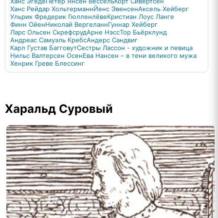
Ханс Эгеде
Петер Янсен Вессель
Корт Сивертсен
Ханс Рейдар Хольтерманн
Йенс Эвенсен
Аксель Хейберг
Ульрик Фредерик Гюлленлёве
Кристиан Лоус Ланге
Финн Ойен
Николай Вергеланн
Гуннар Хейберг
Ларс Ольсен Скрефсруд
Арне Нэсс
Тор Бьёрклунд
Андреас Самуэль Кребс
Андерс Сандвиг
Карл Густав Багговут
Сестры Лассон - художник и певица
Нильс Валтерсен Осен
Ева Нансен – в тени великого мужа
Хенрик Греве Блессинг
Харальд Суровый