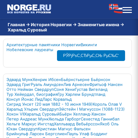
Главная
→
История Норвегии
→
Знаменитые имена
→
Харальд Суровый
Архитектурные памятники Норвегии
Викинги
Нобелевские лауреаты
РЎРјРѕС‚СЂРµС‚СЊ РµС‰С‘
Эдвард Мунк
Хенрик Ибсен
Бьёрнстьерне Бьёрнсон
Эдвард Григ
Руаль Амундсен
Лив Арнесен
Фритьоф Нансен
Отто Нейман Свердруп
Соня Хени
Густав Вигеланд
Тур Хейердал, биография
Гру Харлем Брундтланд
Консул Йонас Лид
Ларс Корвальд
Сигрид Унсет (20 мая 1882 - 10 июня 1949)
Король Олав V
Харальд Ульрик Свердруп
Эйстейн I Магнуссон (1088-1123)
Хокон VII
Харальд Суровый
Бьёрн Хелланд-Хансен
Петер Андреас Мунк
Хюльда Гарборг
Сехестед Ганнибал
Хельге Маркус Ингстад
Халльвард Вебьёрссон
Якоб Оль
Юхан Свердруп
Кристиан Магнус Фальсен
Брийнульф Ларсен Бергслиен
Пауль Улаф Боддинг