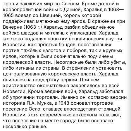
трон и заключил мир со Свеном. Кроме долгой и
кровопролитной войны с Данией, Харальд в 1063—
1065 воевал со Швецией, король которой
поддерживал мятежных ему ярлов. В сражении при
Венерне (1063 г.) Харальд разбил объединённое
войско шведов и мятежных уппландцев. Харальд
жестоко подавлял попытки неповиновения внутри
Норвегии, как простых бондов, восстававших
против тяжёлых налогов и поборов, так и крупных
ярлов, которые были окончательно подчинены
королевской власти. Несогласные были либо убиты,
либо изгнаны из страны. В стремлении установить
централизованную королевскую власть, Харальд
опирался на поддержку церкви. При нём
христианство окончательно закрепилось во всей
Норвегии. Кроме ведения войн, Харальд заботился
об упрочении торговли. Именно он, согласно версии
историка П.А. Мунка, в 1048 основал торговое
поселение Осло, ставшее впоследствии столицей
Норвегии, хотя современные археологи полагают,
что поселение на месте города было основано
несколько раньше.