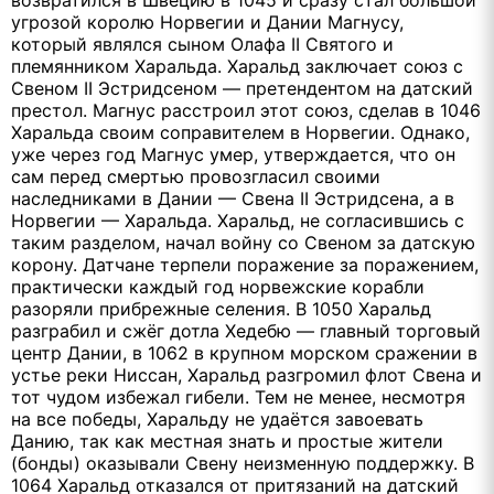
угрозой королю Норвегии и Дании Магнусу,
который являлся сыном Олафа II Святого и
племянником Харальда. Харальд заключает союз с
Свеном II Эстридсеном — претендентом на датский
престол. Магнус расстроил этот союз, сделав в 1046
Харальда своим соправителем в Норвегии. Однако,
уже через год Магнус умер, утверждается, что он
сам перед смертью провозгласил своими
наследниками в Дании — Свена II Эстридсена, а в
Норвегии — Харальда. Харальд, не согласившись с
таким разделом, начал войну со Свеном за датскую
корону. Датчане терпели поражение за поражением,
практически каждый год норвежские корабли
разоряли прибрежные селения. В 1050 Харальд
разграбил и сжёг дотла Хедебю — главный торговый
центр Дании, в 1062 в крупном морском сражении в
устье реки Ниссан, Харальд разгромил флот Свена и
тот чудом избежал гибели. Тем не менее, несмотря
на все победы, Харальду не удаётся завоевать
Данию, так как местная знать и простые жители
(бонды) оказывали Свену неизменную поддержку. В
1064 Харальд отказался от притязаний на датский