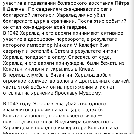
участие в подавлении болгарского восстания Пётра
II Деляна . По сведениям скандинавских саг и
болгарской летописи, Харальд лично убил
болгарского царя в сражении. После этих событий
он стал командиром всей гвардии.
В 1042 Харальд и его варяги принимают активное
участие в дворцовом перевороте, в результате
которого император Михаил V Калафат был
свергнут и ослеплён. Затем в результате интриг
Харальд попадает в опалу. Спасаясь от суда,
Харальд и его варяги принуждены были бежать из
Константинополя и укрылись в Киеве.
В период службы в Византии, Харальд добыл
огромное количество золота и драгоценных камней,
часть этой добычи он на протяжении этих лет
отсылал на хранение Ярославу Мудрому.
В 1043 году, Ярослав, «за убийство одного
знаменитого россиянина в Цареграде» (в
Константинополе), послал своего сына —
новгородского князя Владимира совместно с
Харальдом в поход на императора Константина
Мономаха. Поход закончился миром, заключённым в