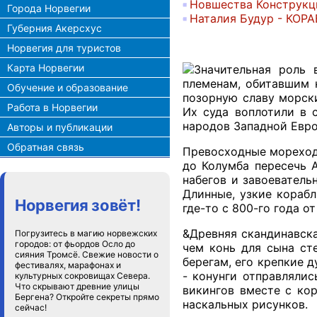
Новшества Конструкц
Города Норвегии
Наталия Будур -
КОРА
Губерния Акерсхус
Норвегия для туристов
Карта Норвегии
Значительная роль 
племенам, обитавшим 
Обучение и образование
позорную славу морск
Работа в Норвегии
Их суда воплотили в 
народов Западной Евро
Авторы и публикации
Обратная связь
Превосходные мореход
до Колумба пересечь 
набегов и завоеватель
Длинные, узкие кораб
Норвегия зовёт!
где-то с 800-го года от 
&Древняя скандинавска
Погрузитесь в магию норвежских
городов: от фьордов Осло до
чем конь для сына ст
сияния Тромсё. Свежие новости о
берегам, его крепкие 
фестивалях, марафонах и
- конунги отправлялис
культурных сокровищах Севера.
Что скрывают древние улицы
викингов вместе с ко
Бергена? Откройте секреты прямо
наскальных рисунков.
сейчас!