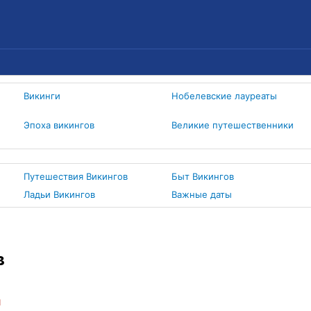
Викинги
Нобелевские лауреаты
Эпоха викингов
Великие путешественники
Путешествия Викингов
Быт Викингов
Ладьи Викингов
Важные даты
в
и