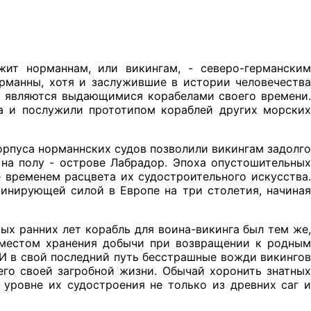
жит норманнам, или викингам, - северо-германским
рманны, хотя и заслужившие в истории человечества
ву являются выдающимися корабелами своего времени.
а и послужили прототипом кораблей других морских
рпуса норманнских судов позволили викингам задолго
 на полу - острове Лабрадор. Эпоха опустошительных
же временем расцвета их судостроительного искусства.
минирующей силой в Европе на три столетия, начиная
мых ранних лет корабль для воина-викинга был тем же,
, местом хранения добычи при возвращении к родным
И в свой последний путь бесстрашные вожди викингов
него своей загробной жизни. Обычай хоронить знатных
 уровне их судостроения не только из древних саг и