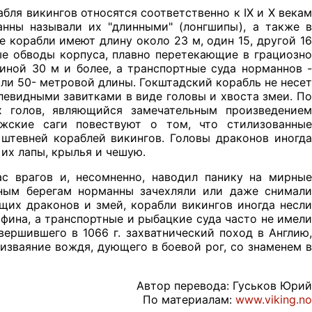
бля викингов относятся соответственно к IX и Х векам
анны называли их "длинными" (лонгшипы), а также в
е корабли имеют длину около 23 м, один 15, другой 16
ые обводы корпуса, плавно перетекающие в грациозно
иной 30 м и более, а транспортные суда норманнов -
али 50- метровой длины. Гокштадский корабль не несет
левидными завитками в виде головы и хвоста змеи. По
 голов, являющийся замечательным произведением
ежские саги повествуют о том, что стилизованные
тевней кораблей викингов. Головы драконов иногда
их лапы, крылья и чешую.
 врагов и, несомненно, наводил панику на мирные
дным берегам норманны зачехляли или даже снимали
щих драконов и змей, корабли викингов иногда несли
ьфина, а транспортные и рыбацкие суда часто не имели
ершившего в 1066 г. захватнический поход в Англию,
 изваяние вождя, дующего в боевой рог, со знаменем в
Автор перевода: Гуськов Юрий
По материалам:
www.viking.no