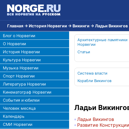
Главная
→
История Норвегии
→
Викинги
→
Ладьи Викингов
Блог о Норвегии
Архитектурные памятники
О Норвегии
Норвегии
История Норвегии
Статьи
Культура Норвегии
Музыка Норвегии
Система власти
Спорт Норвегии
Корабли Викингов
Литература Норвегии
Кинематограф Норвегии
События и юбилеи
Ладьи Викинго
Человек месяца
Календарь
Ладьи Викингов
СМИ Норвегии
Развитие Конструкци