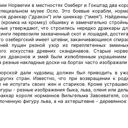
ии Норвегии в местностях Озеберг и Гокштад два кора
специальном музее Осло. Это боевые корабли, норм
ов драккар ("дракон") или шнеккар ("змея"). Найденны
ю (кромка на кромку) обшивку и замечательно стройн
еные утверждают, что строились нередко драккары дл
кинги перевозили захваченный скот и лошадей, достиг
то озебергский имеет штевни, заканчивающиеся спира
ней пущен резной узор из переплетенных змеиных
ного искусства древних скандинавов. Старые норв
их драконов и змей были излюбленным украшением ш
а резные накладные доски на бортах часто изображали 
орской дали чудовищ должен был приводить в ужас
ругих стран. Известно, что при возвращении к ро
ы не испугать своих жен и стариков. Кроме устрашаю
гуры - резные изображения быка, льва, оленя или дел
аккар короля норманнов Вильгельма Завоевателя, сов
лоченную фигуру льва, а на ахтерштевне - деревянное