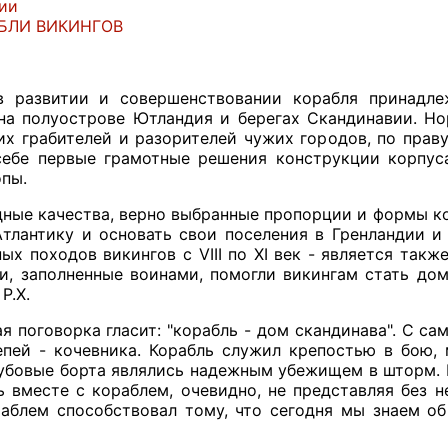
ии
БЛИ ВИКИНГОВ
в развитии и совершенствовании корабля принадле
на полуострове Ютландия и берегах Скандинавии. Но
их грабителей и разорителей чужих городов, по пра
себе первые грамотные решения конструкции корпус
пы.
ные качества, верно выбранные пропорции и формы ко
Атлантику и основать свои поселения в Гренландии и
ных походов викингов с VIII по XI век - является так
ли, заполненные воинами, помогли викингам стать до
Р.Х.
я поговорка гласит: "корабль - дом скандинава". С са
епей - кочевника. Корабль служил крепостью в бою
дубовые борта являлись надежным убежищем в шторм. 
ь вместе с кораблем, очевидно, не представляя без 
раблем способствовал тому, что сегодня мы знаем об