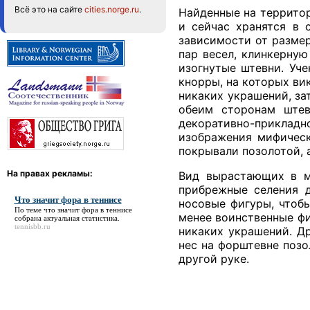
Всё это на сайте
cities.norge.ru
.
Найденные на территор
и сейчас хранятся в 
зависимости от размер
пар весел, клинкерну
изогнутые штевни. Уч
кнорры, на которых ви
никаких украшений, за
обеим сторонам штев
декоративно-приклад
изображения мифическ
покрывали позолотой, 
На правах рекламы:
Вид вырастающих в м
прибрежные селения д
Что значит фора в теннисе
носовые фигуры, чтоб
По теме
что значит фора в теннисе
менее воинственные фи
собрана актуальная статистика.
tennisbb.ru
никаких украшений. Др
нес на форштевне позо
другой руке.