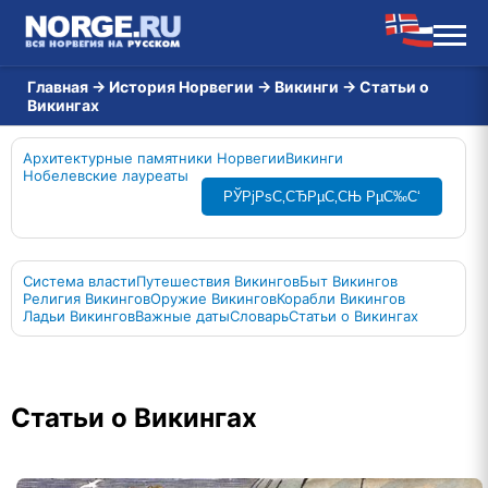
Главная
→
История Норвегии
→
Викинги
→
Статьи о
Викингах
Архитектурные памятники Норвегии
Викинги
Нобелевские лауреаты
РЎРјРѕС‚СЂРµС‚СЊ РµС‰С‘
Система власти
Путешествия Викингов
Быт Викингов
Религия Викингов
Оружие Викингов
Корабли Викингов
Ладьи Викингов
Важные даты
Словарь
Статьи о Викингах
Статьи о Викингах