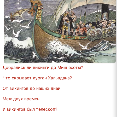
Добрались ли викинги до Миннесоты?
Что скрывает курган Хальвдана?
От викингов до наших дней
Меж двух времен
У викингов был телескоп?