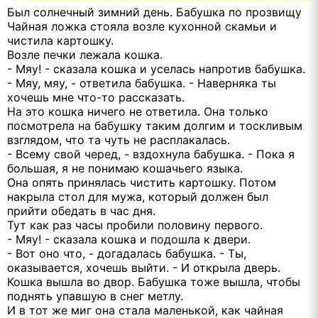
Был солнечный зимний день. Бабушка по прозвищу
Чайная ложка стояла возле кухонной скамьи и
чистила картошку.
Возле печки лежала кошка.
- Мяу! - сказала кошка и уселась напротив бабушка.
- Мяу, мяу, - ответила бабушка. - Наверняка ты
хочешь мне что-то рассказать.
На это кошка ничего не ответила. Она только
посмотрела на бабушку таким долгим и тоскливым
взглядом, что та чуть не расплакалась.
- Всему свой черед, - вздохнула бабушка. - Пока я
большая, я не понимаю кошачьего языка.
Она опять принялась чистить картошку. Потом
накрыла стол для мужа, который должен был
прийти обедать в час дня.
Тут как раз часы пробили половину первого.
- Мяу! - сказала кошка и подошла к двери.
- Вот оно что, - догадалась бабушка. - Ты,
оказывается, хочешь выйти. - И открыла дверь.
Кошка вышла во двор. Бабушка тоже вышла, чтобы
поднять упавшую в снег метлу.
И в тот же миг она стала маленькой, как чайная