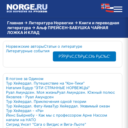
Главная
→
Литература Норвегии
→
Книги и переводная
литература
→
Альф ПРЕЙСЕН-БАБУШКА ЧАЙНАЯ
ЛОЖКА И КЛАД
Норвежские авторы
Статьи о литературе
Литературные события
РЎРјРѕС‚СЂРµС‚СЊ РµС‰С‘
В погоне за Одином
Тур Хейердал. Путешествие на "Кон-Тики"
Наталия Будур "ЭТИ СТРАННЫЕ НОРВЕЖЦЫ"
Руал Амундсен. Моя жизнь
Руал Амундсен. Южный полюс
Яковлев - Руал Амундсен
Тур Хейердал. Приключения одной теории
Тур Хейердал. Фату-Хива
Тур Хейердал. Уязвимый океан
Тур Хейердал - «Ра»
Йенс Бьёрнебу - Как мы с профессором Арне Нэссом
напали на НАТО
Сигрид Унсет "Сага о Вигдис и Вига-Льоте"