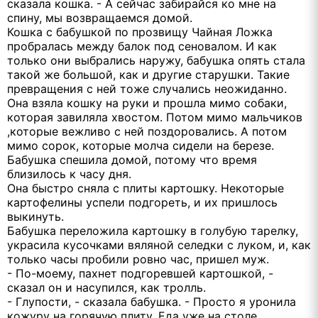
сказала кошка. - А сейчас забирайся ко мне на
спину, мы возвращаемся домой.
Кошка с бабушкой по прозвищу Чайная Ложка
пробралась между балок под сеновалом. И как
только они выбрались наружу, бабушка опять стала
такой же большой, как и другие старушки. Такие
превращения с ней тоже случались неожиданно.
Она взяла кошку на руки и прошла мимо собаки,
которая завиляла хвостом. Потом мимо мальчиков
,которые вежливо с ней поздоровались. А потом
мимо сорок, которые молча сидели на березе.
Бабушка спешила домой, потому что время
близилось к часу дня.
Она быстро сняла с плиты картошку. Некоторые
картофелины успели подгореть, и их пришлось
выкинуть.
Бабушка переложила картошку в голубую тарелку,
украсила кусочками вяляной селедки с луком, и, как
только часы пробили ровно час, пришел муж.
- По-моему, пахнет подгоревшей картошкой, -
сказал он и насупился, как тролль.
- Глупости, - сказала бабушка. - Просто я уронила
кожуру на горячую плиту. Еда уже на столе.