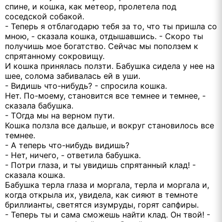
спине, и кошка, как метеор, пролетела под
соседской собакой.
- Теперь я отблагодарю тебя за то, что ты пришла со
мною, - сказала кошка, отдышавшись. - Скоро ты
получишь мое богатство. Сейчас мы поползем к
спрятанному сокровищу.
И кошка принялась ползти. Бабушка сидела у нее на
шее, солома забивалась ей в уши.
- Видишь что-нибудь? - спросила кошка.
Нет. По-моему, становится все темнее и темнее, -
сказала бабушка.
- ТОгда мы на верном пути.
Кошка ползла все дальше, и вокруг становилось все
темнее.
- А теперь что-нибудь видишь?
- Нет, ничего, - ответила бабушка.
- Потри глаза, и ты увидишь спрятанный клад! -
сказала кошка.
Бабушка терла глаза и моргала, терла и моргала и,
когда открыла их, увидела, как сияют в темноте
бриллианты, светятся изумруды, горят сапфиры.
- Теперь ты и сама сможешь найти клад. Он твой! -