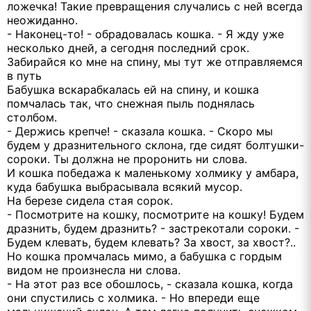
ложечка! Такие превращения случались с ней всегда
неожиданно.
- Наконец-то! - обрадовалась кошка. - Я жду уже
несколько дней, а сегодня последний срок.
Забирайся ко мне на спину, мы тут же отправляемся
в путь
Бабушка вскарабкалась ей на спину, и кошка
помчалась так, что снежная пыль поднялась
столбом.
- Держись крепче! - сказала кошка. - Скоро мы
будем у дразнительного склона, где сидят болтушки-
сороки. Ты должна не проронить ни слова.
И кошка победажа к маленькому холмику у амбара,
куда бабушка выбрасывала всякий мусор.
На березе сидела стая сорок.
- Посмотрите на кошку, посмотрите на кошку! Будем
дразнить, будем дразнить? - застрекотали сороки. -
Будем клевать, будем клевать? За хвост, за хвост?..
Но кошка промчалась мимо, а бабушка с гордым
видом не произнесла ни слова.
- На этот раз все обошлось, - сказала кошка, когда
они спустились с холмика. - Но впереди еще