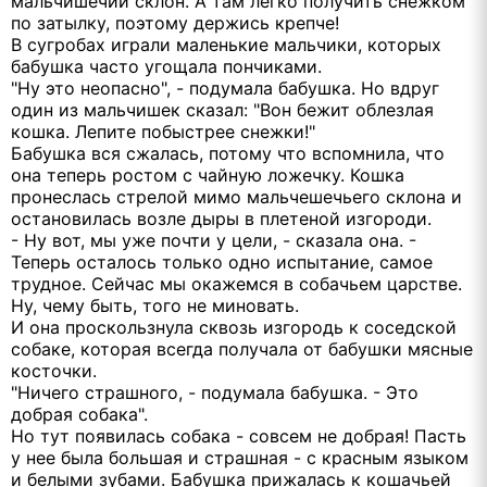
мальчишечий склон. А там легко получить снежком
по затылку, поэтому держись крепче!
В сугробах играли маленькие мальчики, которых
бабушка часто угощала пончиками.
"Ну это неопасно", - подумала бабушка. Но вдруг
один из мальчишек сказал: "Вон бежит облезлая
кошка. Лепите побыстрее снежки!"
Бабушка вся сжалась, потому что вспомнила, что
она теперь ростом с чайную ложечку. Кошка
пронеслась стрелой мимо мальчешечьего склона и
остановилась возле дыры в плетеной изгороди.
- Ну вот, мы уже почти у цели, - сказала она. -
Теперь осталось только одно испытание, самое
трудное. Сейчас мы окажемся в собачьем царстве.
Ну, чему быть, того не миновать.
И она проскользнула сквозь изгородь к соседской
собаке, которая всегда получала от бабушки мясные
косточки.
"Ничего страшного, - подумала бабушка. - Это
добрая собака".
Но тут появилась собака - совсем не добрая! Пасть
у нее была большая и страшная - с красным языком
и белыми зубами. Бабушка прижалась к кошачьей