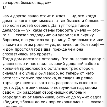
вечером, бывало, под ок-
17
нами другое ландо стоит и ждет — ну, это когда
дама та кого «принимала», а так бывало и больше —
это если гостей созовет. Да, тут тогда такое
делалось — ух, кабы стены говорить умели — ого-
го!» — сказал подрядчик: он ударился в лирику.
Впрочем, она укатила за границу. С дипломатом или
с кем-то в этом роде — уж, конечно, он был граф! —
и дом простоял года два, прежде чем она
спохватилась его продать.
Тогда дом достался оптовику. Это он засадил двор с
улицы елью и поставил высокий дощатый забор с
колючей проволокой с остальных трех сторон;
сначала и с улицы был забор, но теперь от него
осталась только проволока, висящая на редко
торчащих шестах, зато ель разрослась высоко и
густо. Да, оптовик немало потрудился над своим
садом. Он раздобыл отборнейших яблонь и
огородил их от мальчишек, охочих до чужих садов.
«Видите, яблони до сих пор сохранились», — сказал
подрядчик.