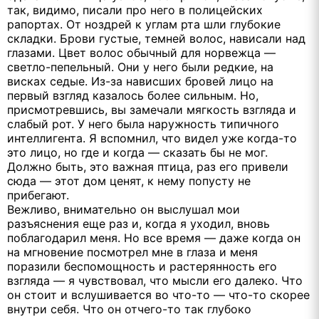
так, видимо, писали про него в полицейских
рапортах. От ноздрей к углам рта шли глубокие
складки. Брови густые, темней волос, нависали над
глазами. Цвет волос обычный для норвежца —
светло-пепельный. Они у него были редкие, на
висках седые. Из-за нависших бровей лицо на
первый взгляд казалось более сильным. Но,
присмотревшись, вы замечали мягкость взгляда и
слабый рот. У него была наружность типичного
интеллигента. Я вспомнил, что видел уже когда-то
это лицо, но где и когда — сказать бы не мог.
Должно быть, это важная птица, раз его привели
сюда — этот дом ценят, к нему попусту не
прибегают.
Вежливо, внимательно он выслушал мои
разъяснения еще раз и, когда я уходил, вновь
поблагодарил меня. Но все время — даже когда он
на мгновение посмотрел мне в глаза и меня
поразили беспомощность и растерянность его
взгляда — я чувствовал, что мысли его далеко. Что
он стоит и вслушивается во что-то — что-то скорее
внутри себя. Что он отчего-то так глубоко