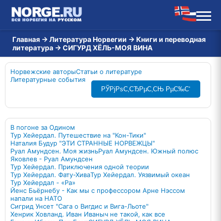
Главная
→
Литература Норвегии
→
Книги и переводная
литература
→
СИГУРД ХЁЛЬ-МОЯ ВИНА
Норвежские авторы
Статьи о литературе
Литературные события
РЎРјРѕС‚СЂРµС‚СЊ РµС‰С‘
В погоне за Одином
Тур Хейердал. Путешествие на "Кон-Тики"
Наталия Будур "ЭТИ СТРАННЫЕ НОРВЕЖЦЫ"
Руал Амундсен. Моя жизнь
Руал Амундсен. Южный полюс
Яковлев - Руал Амундсен
Тур Хейердал. Приключения одной теории
Тур Хейердал. Фату-Хива
Тур Хейердал. Уязвимый океан
Тур Хейердал - «Ра»
Йенс Бьёрнебу - Как мы с профессором Арне Нэссом
напали на НАТО
Сигрид Унсет "Сага о Вигдис и Вига-Льоте"
Хенрик Ховланд. Иван Иваныч не такой, как все