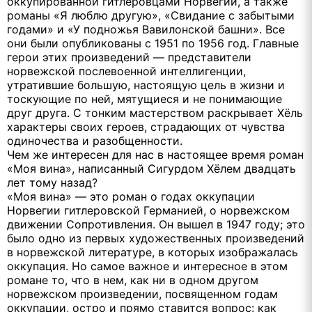
оккупированной гитлеровцами Норвегии, а также
романы «Я люблю другую», «Свидание с забытыми
годами» и «У подножья Вавилонской башни». Все
они были опубликованы с 1951 по 1956 год. Главные
герои этих произведений — представители
норвежской послевоенной интеллигенции,
утратившие большую, настоящую цель в жизни и
тоскующие по ней, мятущиеся и не понимающие
друг друга. С тонким мастерством раскрывает Хёль
характеры своих героев, страдающих от чувства
одиночества и разобщенности.
Чем же интересен для нас в настоящее время роман
«Моя вина», написанный Сигурдом Хёлем двадцать
лет тому назад?
«Моя вина» — это роман о годах оккупации
Норвегии гитлеровской Германией, о норвежском
движении Сопротивления. Он вышел в 1947 году; это
было одно из первых художественных произведений
в норвежской литературе, в которых изображалась
оккупация. Но самое важное и интересное в этом
романе то, что в нем, как ни в одном другом
норвежском произведении, посвященном годам
оккупации, остро и прямо ставится вопрос: как