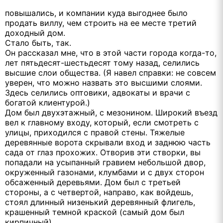
повышались, и компании куда выгоднее было
продать виллу, чем строить на ее месте третий
доходный дом.
Стало быть, так.
Он рассказал мне, что в этой части города когда-то,
лет пятьдесят-шестьдесят тому назад, селились
высшие слои общества. (Я навел справки: не совсем
уверен, что можно назвать это высшими слоями.
Здесь селились оптовики, адвокаты и врачи с
богатой клиентурой.)
Дом был двухэтажный, с мезонином. Широкий въезд
вел к главному входу, который, если смотреть с
улицы, приходился с правой стены. Тяжелые
деревянные ворота скрывали вход и заднюю часть
сада от глаз прохожих. Отворив эти створки, вы
попадали на усыпанный гравием небольшой двор,
окруженный газонами, клумбами и с двух сторон
обсаженный деревьями. Дом был с третьей
стороны, а с четвертой, направо, как войдешь,
стоял длинный низенький деревянный флигель,
крашенный темной краской (самый дом был
кирпичный).