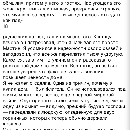
обмыли», притом у него в гостях. Нас угощала его
жена, кругленькая и пышная, прекрасная стряпуха —
что чуялось за версту, — и мне довелось отведать
как под-
18
рядческих котлет, так и шампанского. К концу
вечера он потребовал, чтоб я называл его просто
Мартин. Я усомнился в надежности своих связей и
заподозрил, что все же переплатил тысячу-другую.
Кажется, за этим-то ужином он и рассказал о
роскошной даме полусвета. Вероятно, он не был
вполне уверен, что факт её существования
повышает ценность дома.
Я не жалел о сделке. Одна из причин, почему я
купил дом, — был флигель. Он не использовался под
жилье много лет, верно, еще с первой мировой
войны. Слуг принято стало селить тут же в доме, и
одну из комнат — видимо, прежний будуар госпожи
— переделали в людскую, отведенную для двух
горничных, которых теперь обычно держали
хозяева.
Старая людская пришла в запустенье, там полно