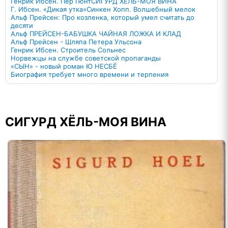
Генрик Ибсен. Пер Гюнт
СИГУРД ХЁЛЬ-МОЯ ВИНА
Г. Ибсен. «Дикая утка»
Синкен Хопп. Волшебный мелок
Альф Прейсен: Про козленка, который умел считать до
десяти
Альф ПРЕЙСЕН-БАБУШКА ЧАЙНАЯ ЛОЖКА И КЛАД
Альф Прейсен - Шляпа Петера Ульсона
Генрик Ибсен. Строитель Сольнес
Норвежцы на службе советской пропаганды
«СЫН» - новый роман Ю НЕСБЁ
Биография требует много времени и терпения
СИГУРД ХЁЛЬ-МОЯ ВИНА