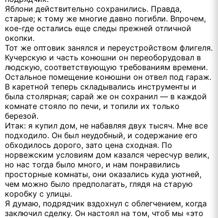
Яблони действительно сохранились. Правда,
старые; к тому же многие давно погибли. Впрочем,
кое-где остались еще следы прежней отличной
окопки.
Тот же оптовик занялся и переустройством флигеля.
Кучерскую и часть конюшни он переоборудовал в
людскую, соответствующую требованиям времени.
Остальное помещение конюшни он отвел под гараж.
В каретной теперь складывались инструменты и
была столярная; сарай же он сохранил — в каждой
комнате стояло по печи, и топили их только
березой.
Итак: я купил дом, не набавляя двух тысяч. Мне все
подходило. Он был неудобный, и содержание его
обходилось дорого, зато цена сходная. По
норвежским условиям дом казался чересчур велик,
но нас тогда было много, и нам понравились
просторные комнаты, они оказались куда уютней,
чем можно было предполагать, глядя на старую
коробку с улицы.
Я думаю, подрядчик вздохнул с облегчением, когда
заключил сделку. Он настоял на том, чтоб мы «это