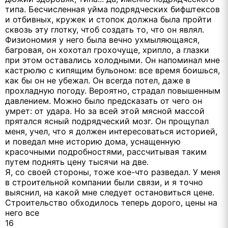
типа. Бесчисленная уйма подрядческих бифштексов
и отбивных, кружек и стопок должна была пройти
сквозь эту глотку, чтоб создать то, что он являл.
Физиономия у него была вечно ухмыляющаяся,
багровая, он хохотал грохочуще, хрипло, а глазки
при этом оставались холодными. Он напоминал мне
кастрюлю с кипящим бульоном: все время боишься,
как бы он не убежал. Он всегда потел, даже в
прохладную погоду. Вероятно, страдал повышенным
давлением. Можно было предсказать от чего он
умрет: от удара. Но за всей этой мясной массой
прятался ясный подрядческий мозг. Он прощупал
меня, учел, что я должен интересоваться историей,
и поведал мне историю дома, уснащенную
красочными подробностями, рассчитывая таким
путем поднять цену тысячи на две.
Я, со своей стороны, тоже кое-что разведал. У меня
в строительной компании были связи, и я точно
выяснил, на какой мне следует остановиться цене.
Строительство обходилось теперь дорого, цены на
него все
16