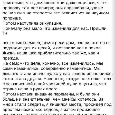
флигельке, что домашние мои даже ворчали, что я
провожу там все вечера; они спрашивали, уж не
решил ли я на старости лет отличиться на научном
поприще.
Потом наступила оккупация.
Поначалу она мало что изменила для нас. Пришли
19
несколько немцев, осмотрели дом, нашли, что он не
подходит для их целей, и оставили нас в покое.
Жизнь наша шла приблизительно так же, как и
прежде.
На самом-то деле, конечно, все изменилось. Мы
сами изменились, совершенно изменились. Мы
дышать стали иначе, пульс у нас теперь иначе бился,
кожа стала другая. Наверное, каждая клеточка тела
с заключенной в ней частицей души ощутила, что
страна наша в руках врага.
Потом настали внешние перемены, и были они
больше и значительней, чем мне бы хотелось. За
мной стали следить, я лишился места, просидел под
арестом несколько недель, а затем произошло
несчастье, в результате которого я потерял своих