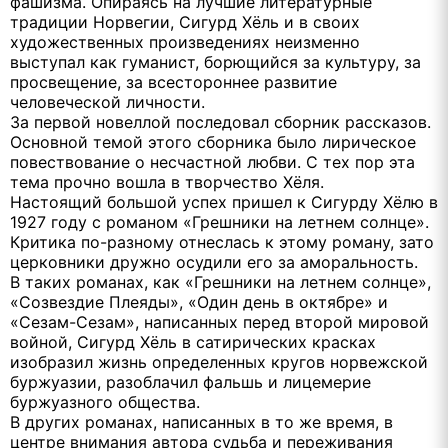
фашизма. Опираясь на лучшие литературные
традиции Норвегии, Сигурд Хёль и в своих
художественных произведениях неизменно
выступал как гуманист, борющийся за культуру, за
просвещение, за всестороннее развитие
человеческой личности.
За первой новеллой последовал сборник рассказов.
Основной темой этого сборника было лирическое
повествование о несчастной любви. С тех пор эта
тема прочно вошла в творчество Хёля.
Настоящий большой успех пришел к Сигурду Хёлю в
1927 году с романом «Грешники на летнем солнце».
Критика по-разному отнеслась к этому роману, зато
церковники дружно осудили его за аморальность.
В таких романах, как «Грешники на летнем солнце»,
«Созвездие Плеяды», «Один день в октябре» и
«Сезам-Сезам», написанных перед второй мировой
войной, Сигурд Хёль в сатирических красках
изобразил жизнь определенных кругов норвежской
буржуазии, разоблачил фальшь и лицемерие
буржуазного общества.
В других романах, написанных в то же время, в
центре внимания автора судьба и переживания