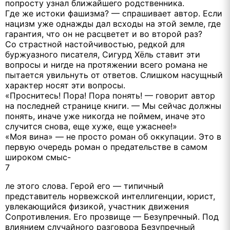
попросту узнал ближайшего родственника.
Где же истоки фашизма? — спрашивает автор. Если
нацизм уже однажды дал всходы на этой земле, где
гарантия, что он не расцветет и во второй раз?
Со страстной настойчивостью, редкой для
буржуазного писателя, Сигурд Хёль ставит эти
вопросы и нигде на протяжении всего романа не
пытается увильнуть от ответов. Слишком насущный
характер носят эти вопросы.
«Проснитесь! Пора! Пора понять! — говорит автор
на последней странице книги. — Мы сейчас должны
понять, иначе уже никогда не поймем, иначе это
случится снова, еще хуже, еще ужаснее!»
«Моя вина» — не просто роман об оккупации. Это в
первую очередь роман о предательстве в самом
широком смыс-
7
ле этого слова. Герой его — типичный
представитель норвежской интеллигенции, юрист,
увлекающийся физикой, участник движения
Сопротивления. Его прозвище — Безупречный. Под
влиянием случайного разговора Безупречный