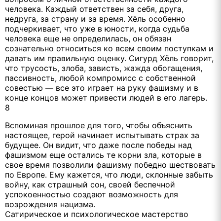
человека. Каждый ответствен за себя, друга,
недруга, за страну и за время. Хёль особенно
подчеркивает, что уже в юности, когда судьба
человека еще не определилась, он обязан
сознательно относиться ко всем своим поступкам и
давать им правильную оценку. Сигурд Хёль говорит,
что трусость, злоба, зависть, жажда обогащения,
пассивность, любой компромисс с собственной
совестью — все это играет на руку фашизму и в
конце концов может привести людей в его лагерь.
8
Вспоминая прошлое для того, чтобы объяснить
настоящее, герой начинает испытывать страх за
будущее. Он видит, что даже после победы над
фашизмом еще остались те корни зла, которые в
свое время позволили фашизму победно шествовать
по Европе. Ему кажется, что люди, склонные забыть
войну, как страшный сон, своей беспечной
успокоенностью создают возможность для
возрождения нацизма.
Сатирическое и психологическое мастерство