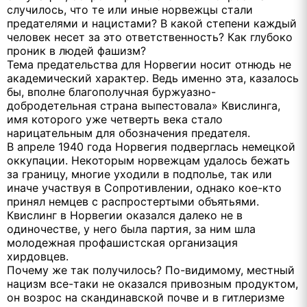
случилось, что те или иные норвежцы стали
предателями и нацистами? В какой степени каждый
человек несет за это ответственность? Как глубоко
проник в людей фашизм?
Тема предательства для Норвегии носит отнюдь не
академический характер. Ведь именно эта, казалось
бы, вполне благополучная буржуазно-
добродетельная страна выпестовала» Квислинга,
имя которого уже четверть века стало
нарицательным для обозначения предателя.
В апреле 1940 года Норвегия подверглась немецкой
оккупации. Некоторым норвежцам удалось бежать
за границу, многие уходили в подполье, так или
иначе участвуя в Сопротивлении, однако кое-кто
принял немцев с распростертыми объятьями.
Квислинг в Норвегии оказался далеко не в
одиночестве, у него была партия, за ним шла
молодежная профашистская организация
хирдовцев.
Почему же так получилось? По-видимому, местный
нацизм все-таки не оказался привозным продуктом,
он возрос на скандинавской почве и в гитлеризме