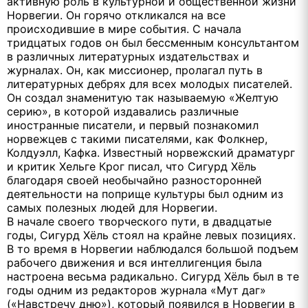
активную роль в культурной и общественной жизни
Норвегии. Он горячо откликался на все
происходившие в мире события. С начала
тридцатых годов он был бессменным консультантом
в различных литературных издательствах и
журналах. Он, как миссионер, пролагал путь в
литературных дебрях для всех молодых писателей.
Он создал знаменитую так называемую «Желтую
серию», в которой издавались различные
иностранные писатели, и первый познакомил
норвежцев с такими писателями, как Фолкнер,
Колдуэлл, Кафка. Известный норвежский драматург
и критик Хельге Крог писал, что Сигурд Хёль
благодаря своей необычайно разносторонней
деятельности на поприще культуры был одним из
самых полезных людей для Норвегии.
В начале своего творческого пути, в двадцатые
годы, Сигурд Хёль стоял на крайне левых позициях.
В то время в Норвегии наблюдался большой подъем
рабочего движения и вся интеллигенция была
настроена весьма радикально. Сигурд Хёль был в те
годы одним из редакторов журнала «Мут даг»
(«Навстречу дню»), который появился в Норвегии в