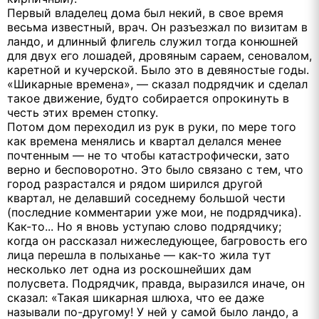
Первый владелец дома был некий, в свое время
весьма известный, врач. Он разъезжал по визитам в
ландо, и длинный флигель служил тогда конюшней
для двух его лошадей, дровяным сараем, сеновалом,
каретной и кучерской. Было это в девяностые годы.
«Шикарные времена», — сказал подрядчик и сделал
такое движение, будто собирается опрокинуть в
честь этих времен стопку.
Потом дом переходил из рук в руки, по мере того
как времена менялись и квартал делался менее
почтенным — не то чтобы катастрофически, зато
верно и бесповоротно. Это было связано с тем, что
город разрастался и рядом ширился другой
квартал, не делавший соседнему большой чести
(последние комментарии уже мои, не подрядчика).
Как-то... Но я вновь уступаю слово подрядчику;
когда он рассказал нижеследующее, багровость его
лица перешла в полыханье — как-то жила тут
несколько лет одна из роскошнейших дам
полусвета. Подрядчик, правда, выразился иначе, он
сказал: «Такая шикарная шлюха, что ее даже
называли по-другому! У ней у самой было ландо, а