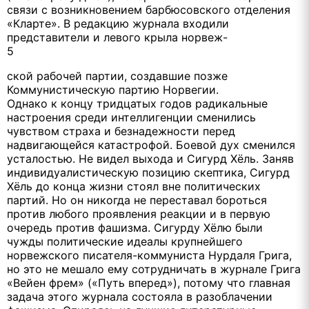
связи с возникновением барбюсовского отделения
«Кларте». В редакцию журнала входили
представители и левого крыла норвеж-
5
ской рабочей партии, создавшие позже
Коммунистическую партию Норвегии.
Однако к концу тридцатых годов радикальные
настроения среди интеллигенции сменились
чувством страха и безнадежности перед
надвигающейся катастрофой. Боевой дух сменился
усталостью. Не видел выхода и Сигурд Хёль. Заняв
индивидуалистическую позицию скептика, Сигурд
Хёль до конца жизни стоял вне политических
партий. Но он никогда не переставал бороться
против любого проявления реакции и в первую
очередь против фашизма. Сигурду Хёлю были
чужды политические идеалы крупнейшего
норвежского писателя-коммуниста Нурдаля Грига,
но это не мешало ему сотрудничать в журнале Грига
«Вейен фрем» («Путь вперед»), потому что главная
задача этого журнала состояла в разоблачении