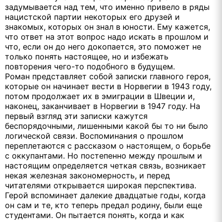
задумывается над тем, что именно привело в ряды
нацистской партии некоторых его друзей и
знакомых, которых он знал в юности. Ему кажется,
что ответ на этот вопрос надо искать в прошлом и
что, если он до него докопается, это поможет не
только понять настоящее, но и избежать
повторения чего-то подобного в будущем.
Роман представляет собой записки главного героя,
которые он начинает вести в Норвегии в 1943 году,
потом продолжает их в эмиграции в Швеции и,
наконец, заканчивает в Норвегии в 1947 году. На
первый взгляд эти записки кажутся
беспорядочными, лишенными какой бы то ни было
логической связи. Воспоминания о прошлом
переплетаются с рассказом о настоящем, о борьбе
с оккупантами. Но постепенно между прошлым и
настоящим определяется четкая связь, возникает
некая железная закономерность, и перед
читателями открывается широкая перспектива.
Герой вспоминает далекие двадцатые годы, когда
он сам и те, кто теперь предал родину, были еще
студентами. Он пытается понять, когда и как