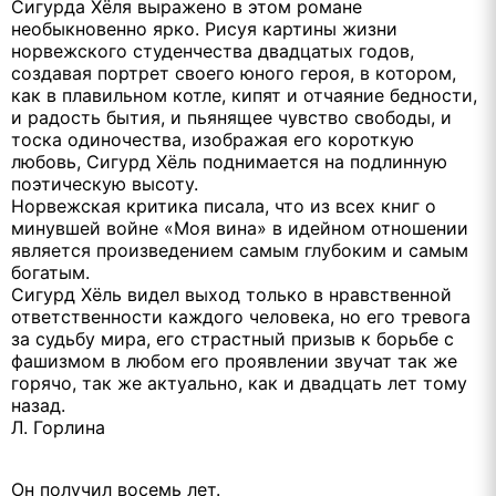
Сигурда Хёля выражено в этом романе
необыкновенно ярко. Рисуя картины жизни
норвежского студенчества двадцатых годов,
создавая портрет своего юного героя, в котором,
как в плавильном котле, кипят и отчаяние бедности,
и радость бытия, и пьянящее чувство свободы, и
тоска одиночества, изображая его короткую
любовь, Сигурд Хёль поднимается на подлинную
поэтическую высоту.
Норвежская критика писала, что из всех книг о
минувшей войне «Моя вина» в идейном отношении
является произведением самым глубоким и самым
богатым.
Сигурд Хёль видел выход только в нравственной
ответственности каждого человека, но его тревога
за судьбу мира, его страстный призыв к борьбе с
фашизмом в любом его проявлении звучат так же
горячо, так же актуально, как и двадцать лет тому
назад.
Л. Горлина
Он получил восемь лет.