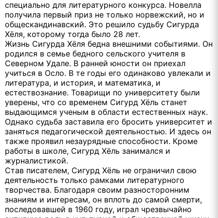
специально для литературного конкурса. Новелла
получила первый приз не только норвежский, но и
общескандинавский. Это решило судьбу Сигурда
Хёля, которому тогда было 28 лет.
Жизнь Сигурда Хёля бедна внешними событиями. Он
родился в семье бедного сельского учителя в
Северном Удале. В ранней юности он приехал
учиться в Осло. В те годы его одинаково увлекали и
литература, и история, и математика, и
естествознание. Товарищи по университету были
уверены, что со временем Сигурд Хёль станет
выдающимся ученым в области естественных наук.
Однако судьба заставила его бросить университет и
заняться педагогической деятельностью. И здесь он
также проявил незаурядные способности. Кроме
работы в школе, Сигурд Хёль занимался и
журналистикой.
Став писателем, Сигурд Хёль не ограничил свою
деятельность только рамками литературного
творчества. Благодаря своим разносторонним
знаниям и интересам, он вплоть до самой смерти,
последовавшей в 1960 году, играл чрезвычайно