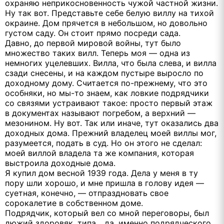
охраняю неприкосновенность чужой частной жизни.
Ну так вот. Представьте себе белую виллу на тихой
окраине. Дом прячется в небольшом, но довольно
густом саду. Он стоит прямо посреди сада.
Давно, до первой мировой войны, тут было
множество таких вилл. Теперь моя — одна из
немногих уцелевших. Вилла, что была слева, и вилла
сзади снесены, и на каждом пустыре выросло по
доходному дому. Считается по-прежнему, что это
особняки, но мы-то знаем, как ловкие подрядчики
со связями устраивают такое: просто первый этаж
в документах называют погребом, а верхний —
мезонином. Ну вот. Так или иначе, тут оказались два
доходных дома. Прежний владелец моей виллы мог,
разумеется, подать в суд. Но он этого не сделал:
моей виллой владела та же компания, которая
выстроила доходные дома.
Я купил дом весной 1939 года. Дела у меня в ту
пору шли хорошо, и мне пришла в голову идея —
суетная, конечно, — отпраздновать свое
сорокалетие в собственном доме.
Подрядчик, который вел со мной переговоры, был
дюжий здоровяк, типа... да, именно подрядческого