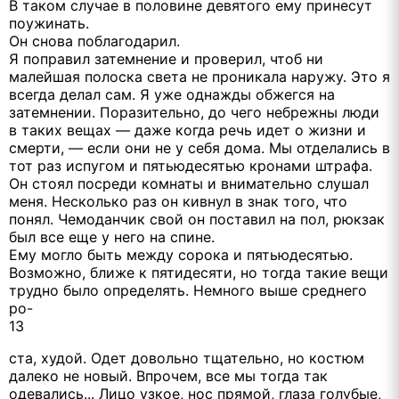
В таком случае в половине девятого ему принесут
поужинать.
Он снова поблагодарил.
Я поправил затемнение и проверил, чтоб ни
малейшая полоска света не проникала наружу. Это я
всегда делал сам. Я уже однажды обжегся на
затемнении. Поразительно, до чего небрежны люди
в таких вещах — даже когда речь идет о жизни и
смерти, — если они не у себя дома. Мы отделались в
тот раз испугом и пятьюдесятью кронами штрафа.
Он стоял посреди комнаты и внимательно слушал
меня. Несколько раз он кивнул в знак того, что
понял. Чемоданчик свой он поставил на пол, рюкзак
был все еще у него на спине.
Ему могло быть между сорока и пятьюдесятью.
Возможно, ближе к пятидесяти, но тогда такие вещи
трудно было определять. Немного выше среднего
ро-
13
ста, худой. Одет довольно тщательно, но костюм
далеко не новый. Впрочем, все мы тогда так
одевались... Лицо узкое, нос прямой, глаза голубые,