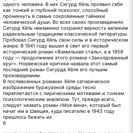
одного человека. В них Сигурд Хёль проявил себя
как тонкий и глубокий психолог, способный
проникнуть в самые сокровенные тайники
человеческой души. Во всех своих произведениях
Сигурд Хёль неизменно сохранял верность великим
радикальным традициям классической литературы.
Пробовал Сигурд Хёль свои силы и в историческом
жанре. В 1941 году вышел в свет его первый
исторический роман «Фамильная сталь», а в 1958
году — продолжение этого романа «Заколдованный
круг». Норвежская критика назвала этот самый
последний роман Сигурда Хёля его лучшим
произведением.
В послевоенных романах Хёля сатирическое
изображение буржуазной среды тесно
переплетается с лирическими мотивами и тонким
психологическим анализом. Тут, прежде всего,
следует назвать роман «Моя вина», который был
начат им в Швеции, куда писателю в 1943 году
пришлось бежать из
6