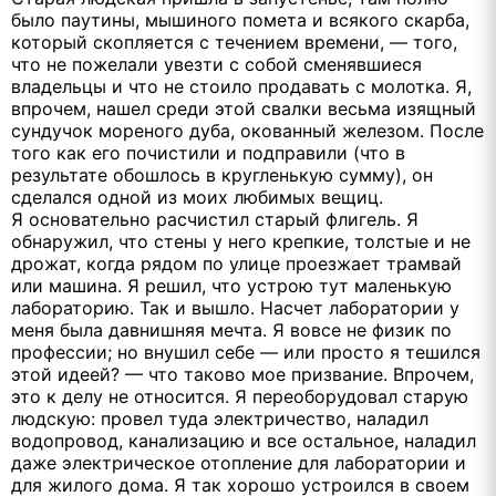
было паутины, мышиного помета и всякого скарба,
который скопляется с течением времени, — того,
что не пожелали увезти с собой сменявшиеся
владельцы и что не стоило продавать с молотка. Я,
впрочем, нашел среди этой свалки весьма изящный
сундучок мореного дуба, окованный железом. После
того как его почистили и подправили (что в
результате обошлось в кругленькую сумму), он
сделался одной из моих любимых вещиц.
Я основательно расчистил старый флигель. Я
обнаружил, что стены у него крепкие, толстые и не
дрожат, когда рядом по улице проезжает трамвай
или машина. Я решил, что устрою тут маленькую
лабораторию. Так и вышло. Насчет лаборатории у
меня была давнишняя мечта. Я вовсе не физик по
профессии; но внушил себе — или просто я тешился
этой идеей? — что таково мое призвание. Впрочем,
это к делу не относится. Я переоборудовал старую
людскую: провел туда электричество, наладил
водопровод, канализацию и все остальное, наладил
даже электрическое отопление для лаборатории и
для жилого дома. Я так хорошо устроился в своем