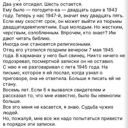
Два уже отсидел. Шесть остается.
Ему было — погодите-ка — двадцать один в 1943
году. Теперь у нас 1947-й, значит ему двадцать пять.
Если ему скостят срок, он может выйти из тюрьмы
двадцатидевятилетним. Еще молодым. Но жестким,
черствым, озлобленным. Впрочем, кто знает? Им
дают читать библию.
Иногда они становятся религиозными.
Отец его утопился поздним вечером 7 мая 1945
года. В карманах у него был свинец. Никто ничего не
подозревал, посмертной записки он не оставил.
С нею я не разговаривал с лета 1945 года. На
письмо, которое я ей послал, когда узнал о
приговоре, она не ответила. Больше я писать ей не
стану.
Восемь лет. Если б я вызвался свидетелем и
рассказал то, что мне известно, было бы немногим
больше.
Все это меня не касается, я знаю. Судьба чужих
людей.
Но, пожалуй, мне все же надо попытаться привести
в порядок эти записки.