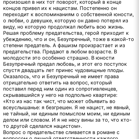
произошел в них тот поворот, который в конце
концов привел их к нацистам. Постепенно он
переходит к воспоминаниям о собственной юности,
о любви, о девушке, которую он давно потерял из
виду, но которую продолжал любить всю жизнь.
Решая проблему предательства, герой приходит к
убеждению, что и он, Безупречный, тоже в какой-то
степени предатель. А фашизм произрастает и из
предательства. Предают в любом возрасте. В
молодости это особенно страшно. В юности
Безупречный предал любовь, и этот его поступок
спустя двадцать лет принес чудовищные плоды.
Оказалось, что и Безупречный не имеет права
отрицательно ответить на вопрос, который
поставил перед ним один из сопротивленцев,
скрывавшийся у него на подпольно квартире:
«Кто из нас так чист, что может объявить во
всеуслышанье: я безгрешен. Я не нацист, не явный,
не тайный, ни единым помыслом моим, ни единым
делом или словом. И я не несу вины за то, что кто-
то другой сделался нацистом».
Вопрос о предательстве сливается в романе с
вопросом о личной ответственности каждого