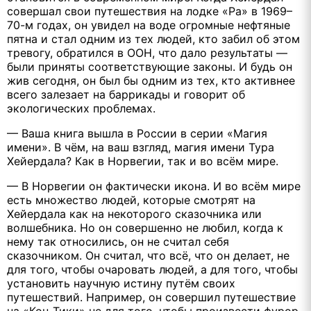
совершал свои путешествия на лодке «Ра» в 1969–
70-м годах, он увидел на воде огромные нефтяные
пятна и стал одним из тех людей, кто забил об этом
тревогу, обратился в ООН, что дало результаты —
были приняты соответствующие законы. И будь он
жив сегодня, он был бы одним из тех, кто активнее
всего залезает на баррикады и говорит об
экологических проблемах.
— Ваша книга вышла в России в серии «Магия
имени». В чём, на ваш взгляд, магия имени Тура
Хейердала? Как в Норвегии, так и во всём мире.
— В Норвегии он фактически икона. И во всём мире
есть множество людей, которые смотрят на
Хейердала как на некоторого сказочника или
волшебника. Но он совершенно не любил, когда к
нему так относились, он не считал себя
сказочником. Он считал, что всё, что он делает, не
для того, чтобы очаровать людей, а для того, чтобы
установить научную истину путём своих
путешествий. Например, он совершил путешествие
на «Кон-Тики» не для того, чтобы произвести фурор,