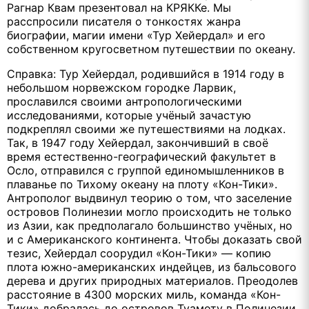
Рагнар Квам презентовал на КРЯККе. Мы
расспросили писателя о тонкостях жанра
биографии, магии имени «Тур Хейердал» и его
собственном кругосветном путешествии по океану.
Справка: Тур Хейердал, родившийся в 1914 году в
небольшом норвежском городке Ларвик,
прославился своими антропологическими
исследованиями, которые учёный зачастую
подкреплял своими же путешествиями на лодках.
Так, в 1947 году Хейердал, закончивший в своё
время естественно-географический факультет в
Осло, отправился с группой единомышленников в
плаванье по Тихому океану на плоту «Кон-Тики».
Антрополог выдвинул теорию о том, что заселение
островов Полинезии могло происходить не только
из Азии, как предполагало большинство учёных, но
и с Американского континента. Чтобы доказать свой
тезис, Хейердал соорудил «Кон-Тики» — копию
плота южно-американских индейцев, из бальсового
дерева и других природных материалов. Преодолев
расстояние в 4300 морских миль, команда «Кон-
Тики» добралась до островов Туамоту в Полинезии.