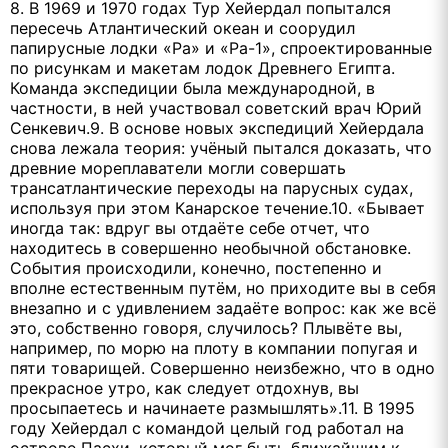
8. В 1969 и 1970 годах Тур Хейердал попытался
пересечь Атлантический океан и соорудил
папирусные лодки «Ра» и «Ра-1», спроектированные
по рисункам и макетам лодок Древнего Египта.
Команда экспедиции была международной, в
частности, в ней участвовал советский врач Юрий
Сенкевич.9. В основе новых экспедиций Хейердала
снова лежала теория: учёный пытался доказать, что
древние мореплаватели могли совершать
трансатлантические переходы на парусных судах,
используя при этом Канарское течение.10. «Бывает
иногда так: вдруг вы отдаёте себе отчет, что
находитесь в совершенно необычной обстановке.
События происходили, конечно, постепенно и
вполне естественным путём, но приходите вы в себя
внезапно и с удивлением задаёте вопрос: как же всё
это, собственно говоря, случилось? Плывёте вы,
например, по морю на плоту в компании попугая и
пяти товарищей. Совершенно неизбежно, что в одно
прекрасное утро, как следует отдохнув, вы
просыпаетесь и начинаете размышлять».11. В 1995
году Хейердал с командой целый год работал на
острове Пасхи, который мог быть ближайшим к