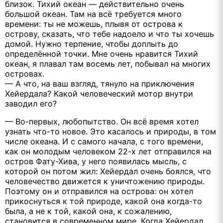
близок. Тихий океан — действительно очень
большой океан. Там на всё требуется много
времени: ты не можешь, плывя от острова к
острову, сказать, что тебе надоело и что ты хочешь
домой. Нужно терпение, чтобы доплыть до
определённой точки. Мне очень нравится Тихий
океан, я плавал там восемь лет, побывал на многих
островах.
— А что, на ваш взгляд, тянуло на приключения
Хейердала? Какой человеческий мотор внутри
заводил его?
— Во-первых, любопытство. Он всё время хотел
узнать что-то новое. Это касалось и природы, в том
числе океана. И с самого начала, с того времени,
как он молодым человеком 22-х лет отправился на
остров Фату-Хива, у него появилась мысль, с
которой он потом жил: Хейердал очень боялся, что
человечество движется к уничтожению природы.
Поэтому он и отправился на острова: он хотел
прикоснуться к той природе, какой она когда-то
была, а не к той, какой она, к сожалению,
становится в современном мире. Когда Хейердал