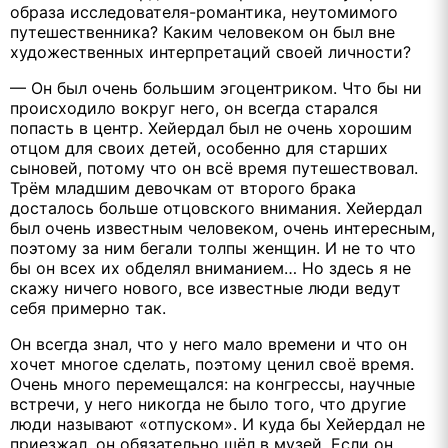
образа исследователя-романтика, неутомимого
путешественника? Каким человеком он был вне
художественных интерпретаций своей личности?
— Он был очень большим эгоцентриком. Что бы ни
происходило вокруг него, он всегда старался
попасть в центр. Хейердал был не очень хорошим
отцом для своих детей, особенно для старших
сыновей, потому что он всё время путешествовал.
Трём младшим девочкам от второго брака
досталось больше отцовского внимания. Хейердал
был очень известным человеком, очень интересным,
поэтому за ним бегали толпы женщин. И не то что
бы он всех их обделял вниманием… Но здесь я не
скажу ничего нового, все известные люди ведут
себя примерно так.
Он всегда знал, что у него мало времени и что он
хочет многое сделать, поэтому ценил своё время.
Очень много перемещался: на конгрессы, научные
встречи, у него никогда не было того, что другие
люди называют «отпуском». И куда бы Хейердал не
приезжал, он обязательно шёл в музей. Если он