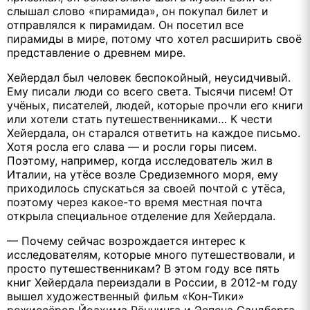
слышал слово «пирамида», он покупал билет и
отправлялся к пирамидам. Он посетил все
пирамиды в мире, потому что хотел расширить своё
представление о древнем мире.
Хейердал был человек беспокойный, неусидчивый.
Ему писали люди со всего света. Тысячи писем! От
учёных, писателей, людей, которые прочли его книги
или хотели стать путешественниками… К чести
Хейердала, он старался ответить на каждое письмо.
Хотя росла его слава — и росли горы писем.
Поэтому, например, когда исследователь жил в
Италии, на утёсе возле Средиземного моря, ему
приходилось спускаться за своей почтой с утёса,
поэтому через какое-то время местная почта
открыла специальное отделение для Хейердала.
— Почему сейчас возрождается интерес к
исследователям, которые много путешествовали, и
просто путешественникам? В этом году все пять
книг Хейердала переиздали в России, в 2012-м году
вышел художественный фильм «Кон-Тики»
режиссёров Йоахима Рённинга и Эспена Сандберга,