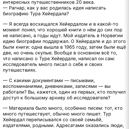
интересных путешественников 20 века.
— Рагнар, как у вас родилась идея написать
биографию Тура Хейердала?
— Я всегда восхищался Хейердалом и в какой-то
момент понял, что хорошей книги о нём до сих пор
не написано, а годы идут. Мой издатель в Норвегии
идею биографии поддержал. О Хейердале и до этого
были книги: одна вышла в 1965 году, затем были ещё
две, но очень скупые. Вообще в основном всё то,
что написано о Туре Хейердале, написал он сам:
исследователь много писал о себе и своих
путешествиях.
— С какими документами — письмами,
воспоминаниями, дневниками, записями — вы
работали? Вы, кажется, один из первых, кто получил
доступ к большому архиву об исследователе?
— Материала было много, особенно писем: тот, кто
много путешествует, обычно много пишет. Тур
Хейердал переписывался со своей семьёй,
издателями, родными. Адресатами оказались люди,