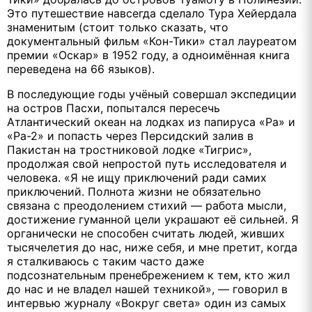
Это путешествие навсегда сделало Тура Хейердала
знаменитым (стоит только сказать, что
документальный фильм «Кон-Тики» стал лауреатом
премии «Оскар» в 1952 году, а одноимённая книга
переведена на 66 языков).
В последующие годы учёный совершал экспедиции
на остров Пасхи, попытался пересечь
Атлантический океан на лодках из папируса «Ра» и
«Ра-2» и попасть через Персидский залив в
Пакистан на тростниковой лодке «Тигрис»,
продолжая свой непростой путь исследователя и
человека. «Я не ищу приключений ради самих
приключений. Полнота жизни не обязательно
связана с преодолением стихий — работа мысли,
достижение гуманной цели украшают её сильней. Я
органически не способен считать людей, живших
тысячелетия до нас, ниже себя, и мне претит, когда
я сталкиваюсь с таким часто даже
подсознательным пренебрежением к тем, кто жил
до нас и не владел нашей техникой», — говорил в
интервью журналу «Вокруг света» один из самых