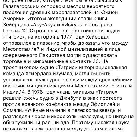
Галапагосским островом местом вероятного
поселения древних мореплавателей из Южной
Америки. Итогом экспедиции стали книги
Хейердала «Аку-Аку» и «Искусство острова
Пасхи».12. Строительство тростниковой лодки
«Тигрис», на которой в 1977 году Хейердал
отправился в плавание, чтобы доказать что между
Месопотамией и Индской цивилизацией в лице
современного Пакистана могли существовать
торговые и миграционные контакты.13. На
тростниковом судне «Тигрис» интернациональная
команда Хейердала изучала, могли бы быть
установлены культурные связи между древнейшими
восточными цивилизациями Месопотамии, Египта и
Индии.14. В 1978 году члены экипажа «Тигрис»
решили сжечь судно в Джибути в знак протеста
против военного конфликта между Эфиопией и
Сомали. «Учёные изучили в телескопы звезды и
разглядели через микроскопы молекулы, но нигде не
обнаружили ни рая, ни ада. Поэтому никакая наука
не скажет, в чём разница между добром и злом».