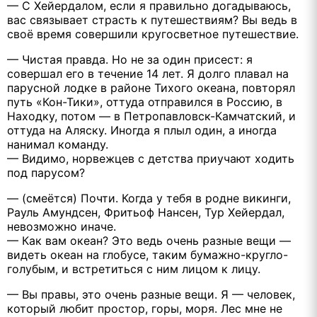
— С Хейердалом, если я правильно догадываюсь,
вас связывает страсть к путешествиям? Вы ведь в
своё время совершили кругосветное путешествие.
— Чистая правда. Но не за один присест: я
совершал его в течение 14 лет. Я долго плавал на
парусной лодке в районе Тихого океана, повторял
путь «Кон-Тики», оттуда отправился в Россию, в
Находку, потом — в Петропавловск-Камчатский, и
оттуда на Аляску. Иногда я плыл один, а иногда
нанимал команду.
— Видимо, норвежцев с детства приучают ходить
под парусом?
— (смеётся) Почти. Когда у тебя в родне викинги,
Рауль Амундсен, Фритьоф Нансен, Тур Хейердал,
невозможно иначе.
— Как вам океан? Это ведь очень разные вещи —
видеть океан на глобусе, таким бумажно-кругло-
голубым, и встретиться с ним лицом к лицу.
— Вы правы, это очень разные вещи. Я — человек,
который любит простор, горы, моря. Лес мне не