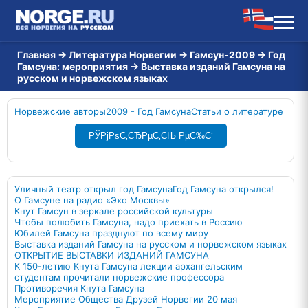
Главная
→
Литература Норвегии
→
Гамсун-2009
→
Год
Гамсуна: мероприятия
→
Выставка изданий Гамсуна на
русском и норвежском языках
Норвежские авторы
2009 - Год Гамсуна
Статьи о литературе
РЎРјРѕС‚СЂРµС‚СЊ РµС‰С‘
Уличный театр открыл год Гамсуна
Год Гамсуна открылся!
О Гамсуне на радио «Эхо Москвы»
Кнут Гамсун в зеркале российской культуры
Чтобы полюбить Гамсуна, надо приехать в Россию
Юбилей Гамсуна празднуют по всему миру
Выставка изданий Гамсуна на русском и норвежском языках
ОТКРЫТИЕ ВЫСТАВКИ ИЗДАНИЙ ГАМСУНА
К 150-летию Кнута Гамсуна лекции архангельским
студентам прочитали норвежские профессора
Противоречия Кнута Гамсуна
Мероприятие Общества Друзей Норвегии 20 мая