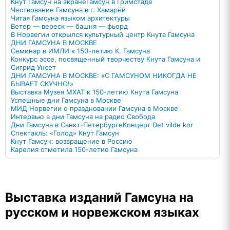
Кнут Гамсун на экране
Гамсун в Гримстаде
Чествование Гамсуна в г. Хамарёй
Читая Гамсуна языком архитектуры
Ветер — вереск — башня — фьорд
В Норвегии открылся культурный центр Кнута Гамсуна
ДНИ ГАМСУНА В МОСКВЕ
Семинар в ИМЛИ к 150-летию К. Гамсуна
Конкурс эссе, посвященный творчеству Кнута Гамсуна и
Сигрид Унсет
ДНИ ГАМСУНА В МОСКВЕ: «С ГАМСУНОМ НИКОГДА НЕ
БЫВАЕТ СКУЧНО!»
Выставка Музея МХАТ к 150-летию Кнута Гамсуна
Успешные дни Гамсуна в Москве
МИД Норвегии о праздновании Гамсуна в Москве
Интервью в дни Гамсуна на радио Свобода
Дни Гамсуна в Санкт-Петербурге
Kонцерт Det vilde kor
Спектакль: «Голод» Кнут Гамсун
Кнут Гамсун: возвращение в Россию
Карелия отметила 150-летие Гамсуна
Выставка изданий Гамсуна на
русском и норвежском языках