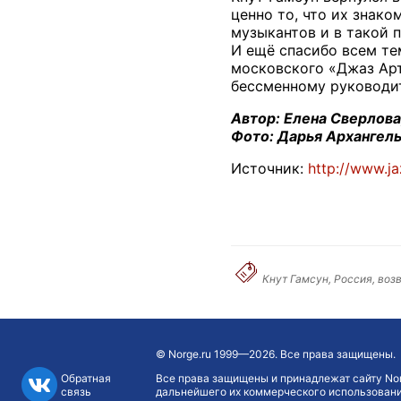
ценно то, что их знак
музыкантов и в такой 
И ещё спасибо всем те
московского «Джаз Арт
бессменному руководит
Автор: Елена Сверлов
Фото: Дарья Архангел
Источник:
http://www.ja
Кнут Гамсун, Россия, воз
©
Norge.ru
1999—2026. Все права защищены.
Обратная
Все права защищены и принадлежат сайту Nor
связь
дальнейшего их коммерческого использования