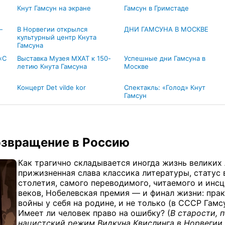
Кнут Гамсун на экране
Гамсун в Гримстаде
—
В Норвегии открылся
ДНИ ГАМСУНА В МОСКВЕ
культурный центр Кнута
Гамсуна
«С
Выставка Музея МХАТ к 150-
Успешные дни Гамсуна в
летию Кнута Гамсуна
Москве
Kонцерт Det vilde kor
Спектакль: «Голод» Кнут
Гамсун
возвращение в Россию
Как трагично складывается иногда жизнь великих 
прижизненная слава классика литературы, статус
столетия, самого переводимого, читаемого и инсц
веков, Нобелевская премия — и финал жизни: пра
войны у себя на родине, и не только (в СССР Гамсу
Имеет ли человек право на ошибку? (
В старости, 
нацистский режим Видкуна Квислинга в Норвегии 