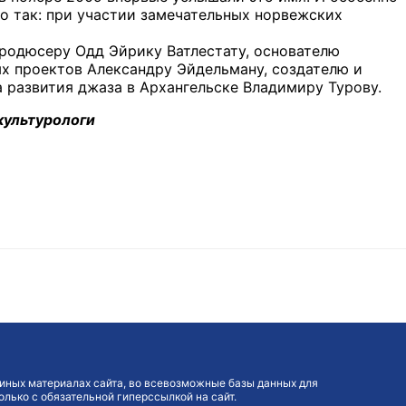
о так: при участии замечательных норвежских
продюсеру Одд Эйрику Ватлестату, основателю
х проектов Александру Эйдельману, создателю и
 развития джаза в Архангельске Владимиру Турову.
культурологи
иных материалах сайта, во всевозможные базы данных для
лько с обязательной гиперссылкой на сайт.