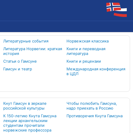
Литературные события
Норвежская классика
Литература Норвегии: краткая
Книги и переводная
история
литература
Статьи о Гамсуне
Книги и рецензии
Гамсун и театр
Международная конференция
в ЦДЛ
Кнут Гамсун в зеркале
Чтобы полюбить Гамсуна,
российской культуры
надо приехать в Россию
К 150-летию Кнута Гамсуна
Противоречия Кнута Гамсуна
лекции архангельским
студентам прочитали
норвежские профессора