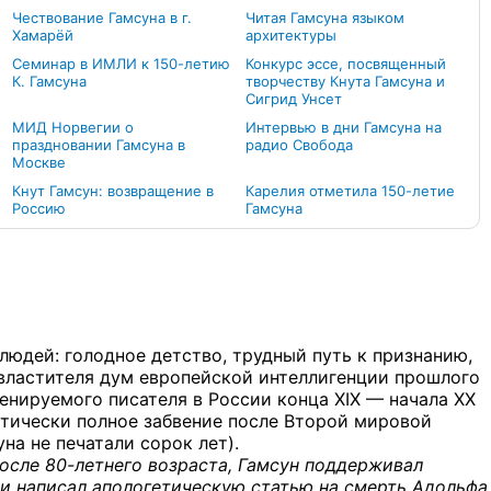
Чествование Гамсуна в г.
Читая Гамсуна языком
Хамарёй
архитектуры
Семинар в ИМЛИ к 150-летию
Конкурс эссе, посвященный
К. Гамсуна
творчеству Кнута Гамсуна и
Сигрид Унсет
МИД Норвегии о
Интервью в дни Гамсуна на
праздновании Гамсуна в
радио Свобода
Москве
Кнут Гамсун: возвращение в
Карелия отметила 150-летие
Россию
Гамсуна
людей: голодное детство, трудный путь к признанию,
 властителя дум европейской интеллигенции прошлого
енируемого писателя в России конца XIX — начала XX
ктически полное забвение после Второй мировой
на не печатали сорок лет).
после 80-летнего возраста, Гамсун поддерживал
и написал апологетическую статью на смерть Адольфа