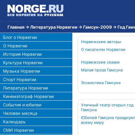
Главная
→
Литература Норвегии
→
Гамсун-2009
→
Год Гам
Блог о Норвегии
Норвежские авторы
О Норвегии
О писателях Норвегии
История Норвегии
Норвежские сказки
Культура Норвегии
Малая проза Гамсуна
Музыка Норвегии
Спорт Норвегии
Эссеистика Гамсуна
Литература Норвегии
Кинематограф Норвегии
События и юбилеи
Уличный театр открыл год
Гамсуна
Человек месяца
Юбилей Гамсуна праздную
Календарь
всему миру
СМИ Норвегии