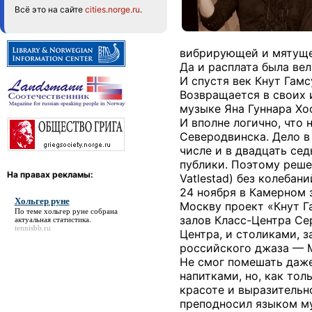
Всё это на сайте
cities.norge.ru
.
вибрирующей и мятущ
Да и расплата была ве
И спустя век Кнут Гам
Возвращается в своих 
музыке Яна Гуннара Хо
И вполне логично, что 
Северодвинска. Дело в
числе и в двадцать се
публики. Поэтому реше
На правах рекламы:
Vatlestad) без колебан
24 ноября в Камерном 
Хольгер руне
Москву проект «Кнут Г
По теме
хольгер руне
собрана
залов Класс-Центра Се
актуальная статистика.
tennisbb.ru
Центра, и столиками, 
российского джаза — М
Не смог помешать даже
напитками, но, как тол
красоте и выразительн
преподносил языком му