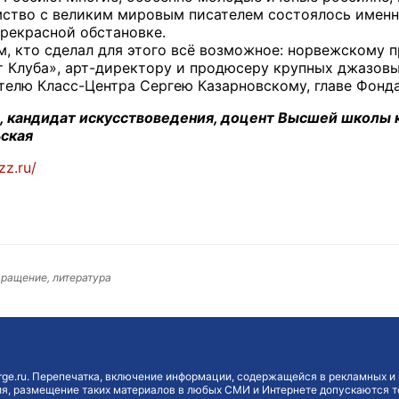
омство с великим мировым писателем состоялось именн
прекрасной обстановке.
м, кто сделал для этого всё возможное: норвежскому 
 Клуба», арт-директору и продюсеру крупных джазовы
елю Класс-Центра Сергею Казарновскому, главе Фонда
а, кандидат искусствоведения, доцент Высшей школы 
ьская
zz.ru/
вращение, литература
ge.ru. Перепечатка, включение информации, содержащейся в рекламных и 
, размещение таких материалов в любых СМИ и Интернете допускаются то