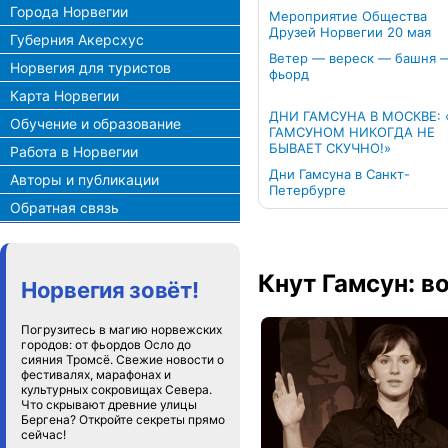
Города Норвегии
Мероприятие Общества
Друзей Норвегии 20 мая
Губерния Акерсхус
Ветер — вереск — башня 
Норвегия для туристов
фьорд
Карта Норвегии
ДНИ ГАМСУНА В МОСКВЕ: 
Обучение и образование
ГАМСУНОМ НИКОГДА НЕ
БЫВАЕТ СКУЧНО!»
Работа в Норвегии
Дни Гамсуна в Санкт-
Авторы и публикации
Петербурге
Обратная связь
Кнут Гамсун: 
Норвегия зовёт!
Погрузитесь в магию норвежских
городов: от фьордов Осло до
сияния Тромсё. Свежие новости о
фестивалях, марафонах и
культурных сокровищах Севера.
Что скрывают древние улицы
Бергена? Откройте секреты прямо
сейчас!