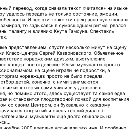
ый перевод, когда сначала текст «читался» на языке
ру удалось передать не только состояние, эмоции,
собенности. И все эти тонкости прекрасно чувствовала
и замирал, то задыхаясь в сумасшедшем ритме, рвался
ены таланту и влиянию Кнута Гамсуна. Спектакль
ах.
ные представлением, спустя несколько минут на сцену
ки Класс-Центра Сергей Казарновского. Объявленное
иветствие норвежским друзьям, выступление
ное концертное отделение. Юные музыканты просто
сионализмом: на сцене играли не подростки, а
сторгам норвежцев просто не было предела.
 отбор детей, конечно, с ними занимаются
ногие из которых сами учились у джазовых
я, но помимо этого, здесь существует та самая едва
рая и становится плодотворной почвой для воспитания
ртом со своим Центром, он буквально к каждому
ачинался открытый и очень тёплый диалог).
ечатлениями, музыканты ещё долго общались на
инск…
 в ноябре 2009 впервые услышали это имя. И особенно