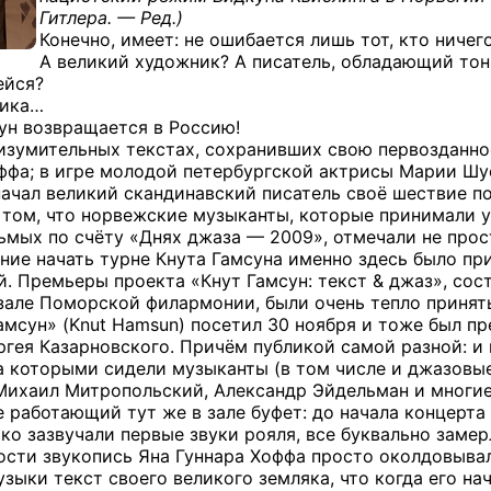
Гитлера. — Ред.)
Конечно, имеет: не ошибается лишь тот, кто ничего
А великий художник? А писатель, обладающий то
ейся?
лика…
сун возвращается в Россию!
изумительных текстах, сохранивших свою первозданнос
ффа; в игре молодой петербургской актрисы Марии Шу
начал великий скандинавский писатель своё шествие по
 том, что норвежские музыканты, которые принимали у
дьмых по счёту «Днях джаза — 2009», отмечали не про
ние начать турне Кнута Гамсуна именно здесь было пр
ий. Премьеры проекта «Кнут Гамсун: текст & джаз», со
зале Поморской филармонии, были очень тепло принят
амсун» (Knut Hamsun) посетил 30 ноября и тоже был пр
ргея Казарновского. Причём публикой самой разной: и
за которыми сидели музыканты (в том числе и джазовы
ихаил Митропольский, Александр Эйдельман и многие
 работающий тут же в зале буфет: до начала концерта
ько зазвучали первые звуки рояля, все буквально замер
ости звукопись Яна Гуннара Хоффа просто околдовывал
зыки текст своего великого земляка, что когда его на