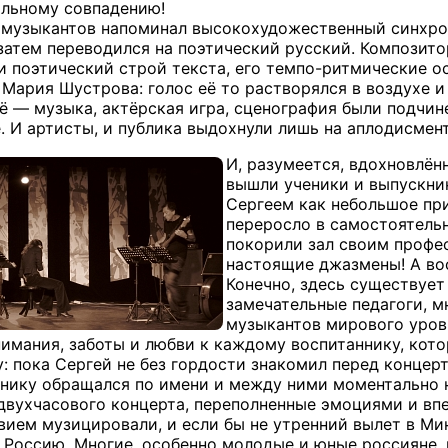
льному совпадению!
 музыкантов напоминал высокохудожественный синхронн
затем переводился на поэтический русский. Композито
и поэтический строй текста, его темпо-ритмические о
 Мария Шустрова: голос её то растворялся в воздухе 
сё — музыка, актёрская игра, сценография были подчин
. И артисты, и публика выдохнули лишь на аплодисмент
И, разумеется, вдохновлён
вышли ученики и выпускни
Сергеем как небольшое пр
переросло в самостоятель
покорили зал своим профес
настоящие джазмены! А во
Конечно, здесь существует
замечательные педагоги, м
музыкантов мирового уровн
имания, заботы и любви к каждому воспитаннику, кото
чу: пока Сергей не без гордости знакомил перед конце
нику обращался по имени и между ними моментально н
двухчасового концерта, переполненные эмоциями и вп
вием музицировали, и если бы не утренний вылет в М
в Россию. Многие, особенно молодые и юные россияне,