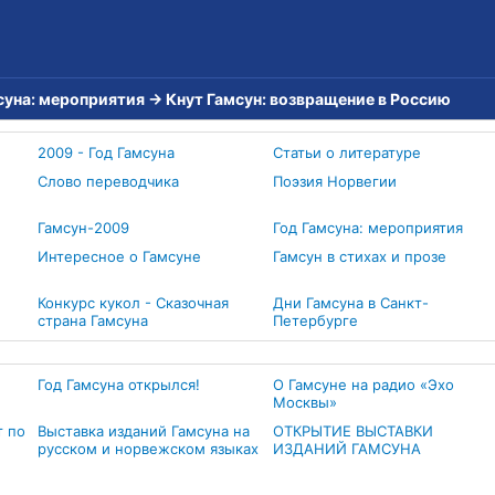
суна: мероприятия
→
Кнут Гамсун: возвращение в Россию
2009 - Год Гамсуна
Статьи о литературе
Слово переводчика
Поэзия Норвегии
Гамсун-2009
Год Гамсуна: мероприятия
Интересное о Гамсуне
Гамсун в стихах и прозе
Конкурс кукол - Сказочная
Дни Гамсуна в Санкт-
страна Гамсуна
Петербурге
Год Гамсуна открылся!
О Гамсуне на радио «Эхо
Москвы»
т по
Выставка изданий Гамсуна на
ОТКРЫТИЕ ВЫСТАВКИ
русском и норвежском языках
ИЗДАНИЙ ГАМСУНА