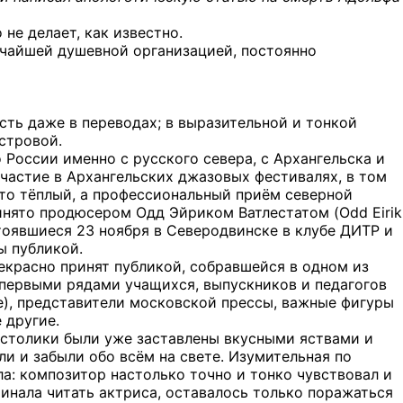
 не делает, как известно.
нчайшей душевной организацией, постоянно
ть даже в переводах; в выразительной и тонкой
стровой.
 России именно с русского севера, с Архангельска и
частие в Архангельских джазовых фестивалях, в том
сто тёплый, а профессиональный приём северной
инято продюсером Одд Эйриком Ватлестатом (Odd Eirik
стоявшиеся 23 ноября в Северодвинске в клубе ДИТР и
ы публикой.
екрасно принят публикой, собравшейся в одном из
 первыми рядами учащихся, выпускников и педагогов
е), представители московской прессы, важные фигуры
 другие.
 столики были уже заставлены вкусными яствами и
ли и забыли обо всём на свете. Изумительная по
а: композитор настолько точно и тонко чувствовал и
чинала читать актриса, оставалось только поражаться