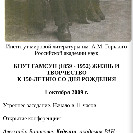
Инстит
у
т мировой ли
т
ерат
у
ры им
.
А
.
М
.
Горького
Российской ака
д
е
м
ии на
у
к
КНУТ ГАМС
У
Н
(1859 - 1952) ЖИЗНЬ И
ТВОРЧЕСТВО
К 150-ЛЕТИЮ СО ДНЯ РОЖДЕНИЯ
1 октября 2009 г.
Утреннее заседание. Начало в 11 часов
Открытие конференции:
Александр Борисович
Куделин
, академик РАН
.