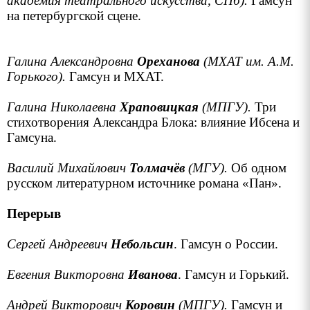
академия театрального искусства, СПб).
Гамсун
на петербургской сцене.
Галина Александровна
Ореханова
(МХАТ им. А.М.
Горького).
Гамсун и МХАТ.
Галина Николаевна
Храповuцкая
(МПГУ).
Три
стихотворения Александра Блока: влияние Ибсена и
Гамсуна.
Василий Михайлович
Толмачёв
(МГУ).
Об одном
русском литературном источнике романа «Пан».
Перерыв
Сергей Андреевич
Небольсин
. Гамсун о России.
Евгения Викторовна
Иванова
. Гамсун и Горький.
Андрей Викторович
Коровин
(МПГУ).
Гамсун и