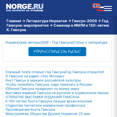
Главная
→
Литература Норвегии
→
Гамсун-2009
→
Год
Гамсуна: мероприятия
→
Семинар в ИМЛИ к 150-летию
К. Гамсуна
Норвежские авторы
2009 - Год Гамсуна
Статьи о литературе
РЎРјРѕС‚СЂРµС‚СЊ РµС‰С‘
Уличный театр открыл год Гамсуна
Год Гамсуна открылся!
О Гамсуне на радио «Эхо Москвы»
Кнут Гамсун в зеркале российской культуры
Чтобы полюбить Гамсуна, надо приехать в Россию
Юбилей Гамсуна празднуют по всему миру
Выставка изданий Гамсуна на русском и норвежском языках
ОТКРЫТИЕ ВЫСТАВКИ ИЗДАНИЙ ГАМСУНА
К 150-летию Кнута Гамсуна лекции архангельским
студентам прочитали норвежские профессора
Противоречия Кнута Гамсуна
Мероприятие Общества Друзей Норвегии 20 мая