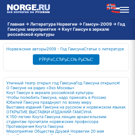
Главная
→
Литература Норвегии
→
Гамсун-2009
→
Год
Гамсуна: мероприятия
→
Кнут Гамсун в зеркале
российской культуры
Норвежские авторы
2009 - Год Гамсуна
Статьи о литературе
РЎРјРѕС‚СЂРµС‚СЊ РµС‰С‘
Уличный театр открыл год Гамсуна
Год Гамсуна открылся!
О Гамсуне на радио «Эхо Москвы»
Кнут Гамсун в зеркале российской культуры
Чтобы полюбить Гамсуна, надо приехать в Россию
Юбилей Гамсуна празднуют по всему миру
Выставка изданий Гамсуна на русском и норвежском языках
ОТКРЫТИЕ ВЫСТАВКИ ИЗДАНИЙ ГАМСУНА
К 150-летию Кнута Гамсуна лекции архангельским
студентам прочитали норвежские профессора
Противоречия Кнута Гамсуна
Мероприятие Общества Друзей Норвегии 20 мая