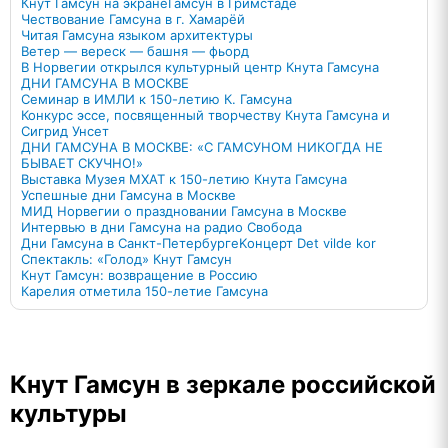
Кнут Гамсун на экране
Гамсун в Гримстаде
Чествование Гамсуна в г. Хамарёй
Читая Гамсуна языком архитектуры
Ветер — вереск — башня — фьорд
В Норвегии открылся культурный центр Кнута Гамсуна
ДНИ ГАМСУНА В МОСКВЕ
Семинар в ИМЛИ к 150-летию К. Гамсуна
Конкурс эссе, посвященный творчеству Кнута Гамсуна и
Сигрид Унсет
ДНИ ГАМСУНА В МОСКВЕ: «С ГАМСУНОМ НИКОГДА НЕ
БЫВАЕТ СКУЧНО!»
Выставка Музея МХАТ к 150-летию Кнута Гамсуна
Успешные дни Гамсуна в Москве
МИД Норвегии о праздновании Гамсуна в Москве
Интервью в дни Гамсуна на радио Свобода
Дни Гамсуна в Санкт-Петербурге
Kонцерт Det vilde kor
Спектакль: «Голод» Кнут Гамсун
Кнут Гамсун: возвращение в Россию
Карелия отметила 150-летие Гамсуна
Кнут Гамсун в зеркале российской
культуры