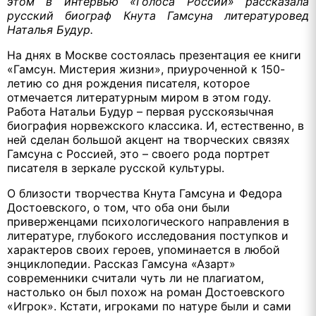
этом в интервью «Голоса России» рассказала
русский биограф Кнута Гамсуна литературовед
Наталья Будур.
На днях в Москве состоялась презентация ее книги
«Гамсун. Мистерия жизни», приуроченной к 150-
летию со дня рождения писателя, которое
отмечается литературным миром в этом году.
Работа Натальи Будур – первая русскоязычная
биография норвежского классика. И, естественно, в
ней сделан большой акцент на творческих связях
Гамсуна с Россией, это – своего рода портрет
писателя в зеркале русской культуры.
О близости творчества Кнута Гамсуна и Федора
Достоевского, о том, что оба они были
приверженцами психологического направления в
литературе, глубокого исследования поступков и
характеров своих героев, упоминается в любой
энциклопедии. Рассказ Гамсуна «Азарт»
современники считали чуть ли не плагиатом,
настолько он был похож на роман Достоевского
«Игрок». Кстати, игроками по натуре были и сами