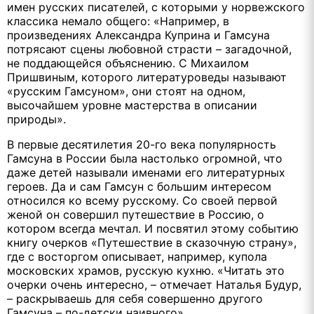
имен русских писателей, с которыми у норвежского
классика немало общего: «Например, в
произведениях Александра Куприна и Гамсуна
потрясают сцены любовной страсти – загадочной,
не поддающейся объяснению. С Михаилом
Пришвиным, которого литературоведы называют
«русским Гамсуном», они стоят на одном,
высочайшем уровне мастерства в описании
природы».
В первые десятилетия 20-го века популярность
Гамсуна в России была настолько огромной, что
даже детей называли именами его литературных
героев. Да и сам Гамсун с большим интересом
относился ко всему русскому. Со своей первой
женой он совершил путешествие в Россию, о
котором всегда мечтал. И посвятил этому событию
книгу очерков «Путешествие в сказочную страну»,
где с восторгом описывает, например, купола
московских храмов, русскую кухню. «Читать это
очерки очень интересно, – отмечает Наталья Будур,
– раскрываешь для себя совершенно другого
Гамсуна – по-детски наивного».