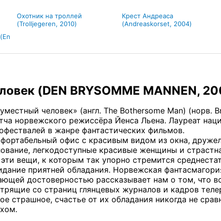
Охотник на троллей
Крест Андреаса
(Trolljegeren, 2010)
(Andreaskorset, 2004)
(En
еловек (DEN BRYSOMME MANNEN, 20
уместный человек» (англ. The Bothersome Man) (норв.
тча норвежского режиссёра Йенса Льена. Лауреат на
офествалей в жанре фантастических фильмов.
фортабельный офис с красивым видом из окна, друже
ование, легкодоступные красивые женщины и страстна
 эти вещи, к которым так упорно стремится среднеста
дание приятней обладания. Норвежская фантасмагори
ающей достоверностью рассказывает нам о том, что в
трящие со страниц глянцевых журналов и кадров телер
ое страшное, счастье от их обладания никогда не сра
хом.