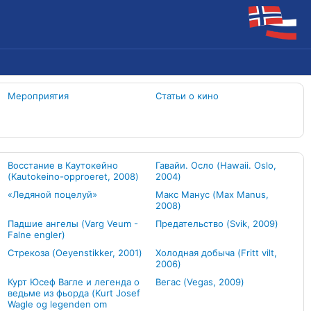
Мероприятия
Статьи о кино
Восстание в Каутокейно
Гавайи. Осло (Hawaii. Oslo,
(Kautokeino-opproeret, 2008)
2004)
«Ледяной поцелуй»
Макс Манус (Max Manus,
2008)
Падшие ангелы (Varg Veum -
Предательство (Svik, 2009)
Falne engler)
Стрекоза (Oeyenstikker, 2001)
Холодная добыча (Fritt vilt,
2006)
Курт Юсеф Вагле и легенда о
Вегас (Vegas, 2009)
ведьме из фьорда (Kurt Josef
Wagle og legenden om