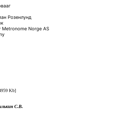
рвааг
ан Розенлунд
ик
 Metronome Norge AS
ny
4959 Kb]
лькин С.В.