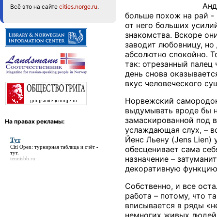
Анд
Всё это на сайте
cities.norge.ru
.
больше похож на рай -
от него больших усили
знакомства. Вскоре он
заводит любовницу, но
абсолютно спокойно. То
так: отрезанный палец 
день снова оказываетс
вкус человеческого су
Норвежский самородок 
выдумывать вроде бы н
замаскированной под в
На правах рекламы:
услаждающая слух, – в
Йенс Льену (Jens Lien
Тут
Citi Open: турнирная таблица и счёт -
обесценивает сама себ
тут
.
назначение – затумани
tennisbb.ru
декоративную функцию.
Собственно, и все оста
работа – потому, что т
вписывается в ряды «н
немногих живых людей 