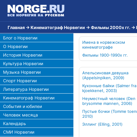
Главная
→
Кинематограф Норвегии
→
Фильмы 2000х гг.
→
Блог о Норвегии
Имена в норвежском
О Норвегии
кинематографе
История Норвегии
Фильмы 1900-1990х гг.
Культура Норвегии
Музыка Норвегии
Апельсиновая девушка
(Appelsinpiken, 2009)
Спорт Норвегии
Кухонные байки (Salmer fra
Литература Норвегии
kjoekkenet, 2003)
Кинематограф Норвегии
Неуместный человек (Den
brysomme mannen, 2006)
События и юбилеи
Пустые бочки (Tomme toen
Человек месяца
2010)
Календарь
Эллинг (Elling, 2001)
СМИ Норвегии