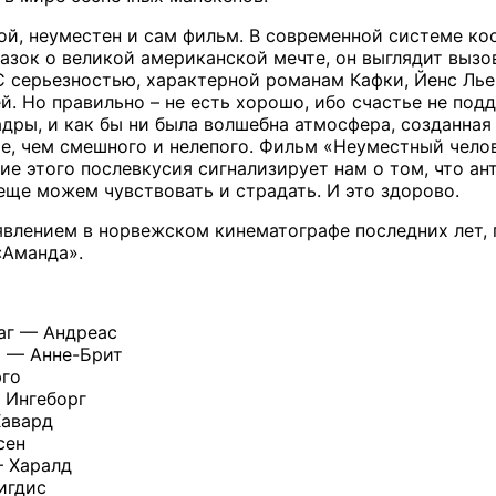
ой, неуместен и сам фильм. В современной системе коо
азок о великой американской мечте, он выглядит вызо
. С серьезностью, характерной романам Кафки, Йенс Ль
й. Но правильно – не есть хорошо, ибо счастье не под
адры, и как бы ни была волшебна атмосфера, созданная
е, чем смешного и нелепого. Фильм «Неуместный челов
ие этого послевкусия сигнализирует нам о том, что ан
еще можем чувствовать и страдать. И это здорово.
влением в норвежском кинематографе последних лет, 
«Аманда».
аг — Андреас
 — Анне-Брит
го
 Ингеборг
авард
сен
 Харалд
игдис