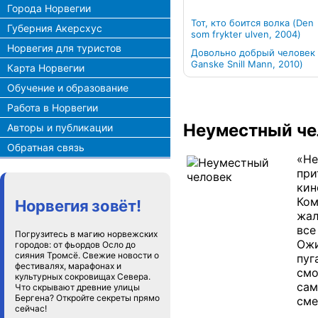
Города Норвегии
Тот, кто боится волка (Den
Губерния Акерсхус
som frykter ulven, 2004)
Норвегия для туристов
Довольно добрый человек 
Ganske Snill Mann, 2010)
Карта Норвегии
Обучение и образование
Работа в Норвегии
Неуместный ч
Авторы и публикации
Обратная связь
«Не
при
кин
Ком
Норвегия зовёт!
жал
все
Погрузитесь в магию норвежских
Ожи
городов: от фьордов Осло до
сияния Тромсё. Свежие новости о
пуг
фестивалях, марафонах и
смо
культурных сокровищах Севера.
сам
Что скрывают древние улицы
Бергена? Откройте секреты прямо
сме
сейчас!