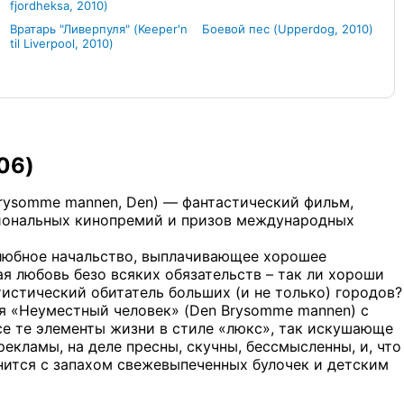
fjordheksa, 2010)
Вратарь "Ливерпуля" (Keeper'n
Боевой пес (Upperdog, 2010)
til Liverpool, 2010)
06)
 Brysomme mannen, Den) — фантастический фильм,
циональных кинопремий и призов международных
любное начальство, выплачивающее хорошее
я любовь безо всяких обязательств – так ли хороши
тистический обитатель больших (и не только) городов?
я «Неуместный человек» (Den Brysomme mannen) с
се те элементы жизни в стиле «люкс», так искушающе
екламы, на деле пресны, скучны, бессмысленны, и, что
внится с запахом свежевыпеченных булочек и детским