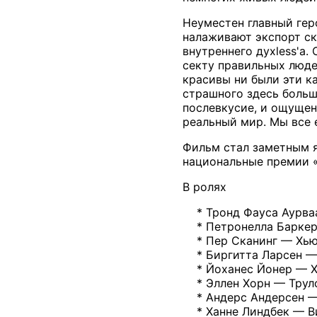
Неуместен главный гер
налаживают экспорт ск
внутреннего духless'а
секту правильных люде
красивы ни были эти к
страшного здесь больш
послевкусие, и ощущен
реальный мир. Мы все 
Фильм стал заметным я
национальные премии 
В ролях
* Тронд Фауса Аурва
* Петронелла Баркер
* Пер Сканинг — Хью
* Биргитта Ларсен —
* Йоханес Йонер — Х
* Эллен Хорн — Трул
* Андерс Андерсен —
* Ханне Линдбек — В