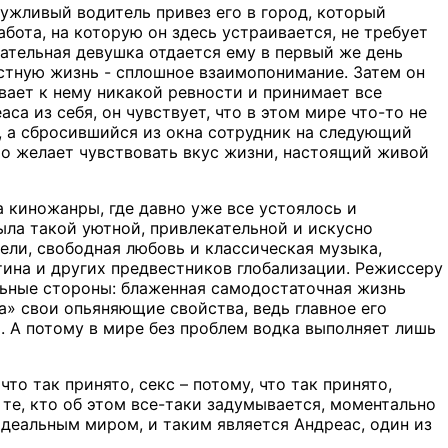
служливый водитель привез его в город, который
бота, на которую он здесь устраивается, не требует
кательная девушка отдается ему в первый же день
естную жизнь - сплошное взаимопонимание. Затем он
вает к нему никакой ревности и принимает все
а из себя, он чувствует, что в этом мире что-то не
е, а сбросившийся из окна сотрудник на следующий
кто желает чувствовать вкус жизни, настоящий живой
 киножанры, где давно уже все устоялось и
ыла такой уютной, привлекательной и искусно
ели, свободная любовь и классическая музыка,
тина и других предвестников глобализации. Режиссеру
ельные стороны: блаженная самодостаточная жизнь
а» свои опьяняющие свойства, ведь главное его
х. А потому в мире без проблем водка выполняет лишь
что так принято, секс – потому, что так принято,
 те, кто об этом все-таки задумывается, моментально
деальным миром, и таким является Андреас, один из