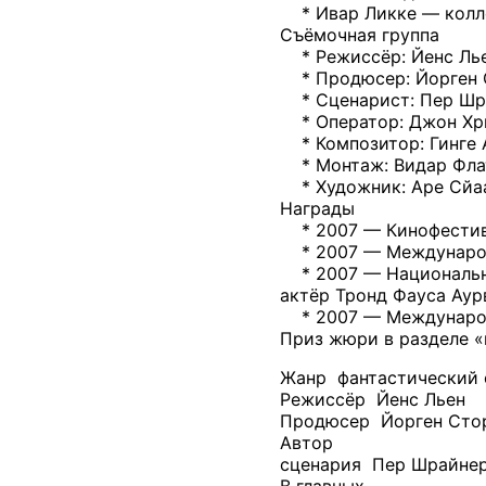
* Ивар Ликке — колл
Съёмочная группа
* Режиссёр: Йенс Ль
* Продюсер: Йорген 
* Сценарист: Пер Шр
* Оператор: Джон Хри
* Композитор: Гинге 
* Монтаж: Видар Фла
* Художник: Аре Сйа
Награды
* 2007 — Кинофестивал
* 2007 — Международн
* 2007 — Национальная
актёр Тронд Фауса Аур
* 2007 — Международн
Приз жюри в разделе «
Жанр фантастический
Режиссёр Йенс Льен
Продюсер Йорген Стор
Автор
сценария Пер Шрайне
В главных