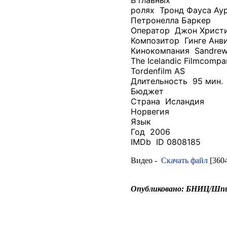
ролях Тронд Фауса Ау
Петронелла Баркер
Оператор Джон Христи
Композитор Гинге Анв
Кинокомпания Sandrew
The Icelandic Filmcompa
Tordenfilm AS
Длительность 95 мин.
Бюджет
Страна Исландия
Норвегия
Язык
Год 2006
IMDb ID 0808185
Видео -
Cкачать файл
[360
Опубликовано: БНИЦ/Шпи