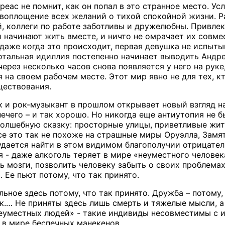
реас не помнит, как он попал в это странное место. У
 воплощение всех желаний о тихой спокойной жизни. Ра
й, коллеги по работе заботливы и дружелюбны. Привле
и начинают жить вместе, и ничто не омрачает их совм
 даже когда это происходит, первая девушка не испыты
тальная идиллия постепенно начинает выводить Андреас
через несколько часов снова появляется у него на рук
я на своем рабочем месте. Этот мир явно не для тех, 
ществования.
и рок-музыкант в прошлом открывает новый взгляд на
ечего – и так хорошо. Но никогда еще антиутопия не б
олшебную сказку: просторные улицы, приветливые жит
се это так не похоже на страшные миры Оруэлла, Замя
) удается найти в этом видимом благополучии отрицат
я - даже алкоголь теряет в мире «неуместного человек
ть мозги, позволить человеку забыть о своих проблема
 Ее пьют потому, что так принято.
льное здесь потому, что так принято. Дружба – потому, 
ак.… Не приняты здесь лишь смерть и тяжелые мысли, а
еуместных людей» - такие индивиды несовместимы с и
в мире беспечных манекенов.