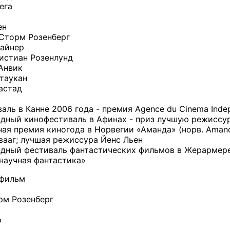
ега
ен
Сторм Розенберг
айнер
стиан Розенлунд
Анвик
таукан
астад
ь в Канне 2006 года - премия Agence du Cinema Indepe
ый кинофестиваль в Афинах - приз лучшую режиссур
 премия киногода в Норвегии «Аманда» (норв. Amand
вааг; лучшая режиссура Йенс Льен
ый фестиваль фантастических фильмов в Жерармере -
научная фантастика»
 фильм
м Розенберг
р