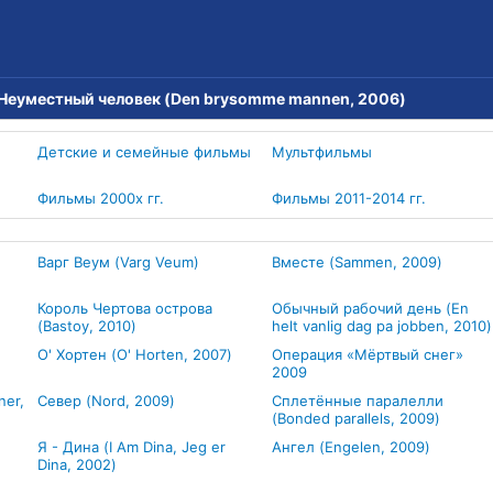
Неуместный человек (Den brysomme mannen, 2006)
Детские и семейные фильмы
Мультфильмы
Фильмы 2000х гг.
Фильмы 2011-2014 гг.
Варг Веум (Varg Veum)
Вместе (Sammen, 2009)
Король Чертова острова
Обычный рабочий день (En
(Bastoy, 2010)
helt vanlig dag pa jobben, 2010)
О' Хортен (O' Horten, 2007)
Операция «Мёртвый снег»
2009
ner,
Север (Nord, 2009)
Сплетённые паралелли
(Bonded parallels, 2009)
Я - Дина (I Am Dina, Jeg er
Ангел (Engelen, 2009)
Dina, 2002)