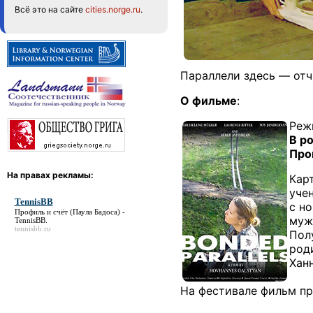
Всё это на сайте
cities.norge.ru
.
Параллели здесь — отча
О фильме
:
Реж
В р
Про
На правах рекламы:
Кар
уче
TennisBB
с н
Профиль и счёт (Паула Бадоса) -
муж
TennisBB
.
tennisbb.ru
Пол
род
Хан
На фестивале фильм пр