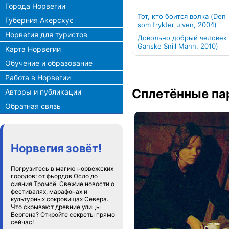
Города Норвегии
Тот, кто боится волка (Den
Губерния Акерсхус
som frykter ulven, 2004)
Норвегия для туристов
Довольно добрый человек 
Ganske Snill Mann, 2010)
Карта Норвегии
Обучение и образование
Работа в Норвегии
Сплетённые па
Авторы и публикации
Обратная связь
Норвегия зовёт!
Погрузитесь в магию норвежских
городов: от фьордов Осло до
сияния Тромсё. Свежие новости о
фестивалях, марафонах и
культурных сокровищах Севера.
Что скрывают древние улицы
Бергена? Откройте секреты прямо
сейчас!