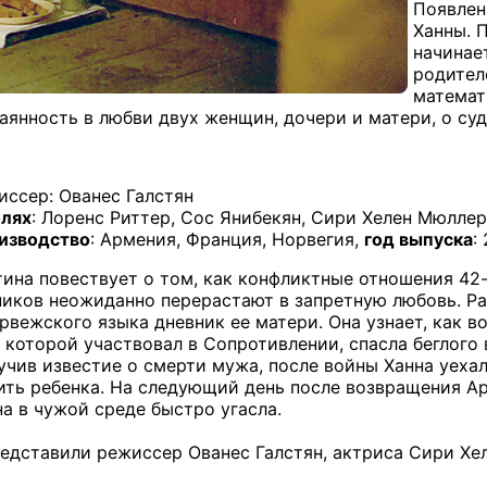
Появлен
Ханны. 
начинае
родител
математ
янность в любви двух женщин, дочери и матери, о судь
иссер: Ованес Галстян
олях
: Лоренс Риттер, Сос Янибекян, Сири Хелен Мюлле
изводство
: Армения, Франция, Норвегия,
год выпуска
:
тина повествует о том, как конфликтные отношения 42
ников неожиданно перерастают в запретную любовь. Ра
орвежского языка дневник ее матери. Она узнает, как 
 которой участвовал в Сопротивлении, спасла беглого 
учив известие о смерти мужа, после войны Ханна уехал
ить ребенка. На следующий день после возвращения Ара
на в чужой среде быстро угасла.
едставили режиссер Ованес Галстян, актриса Сири Хе