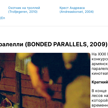
Охотник на троллей
Крест Андреаса
(Trolljegeren, 2010)
(Andreaskorset, 2004)
(En
ралелли (BONDED PARALLELS, 2009)
На ХХХI
конкурс
армянск
паралелл
кинотеа
Краткий
В конце
лесов н
которой
временн