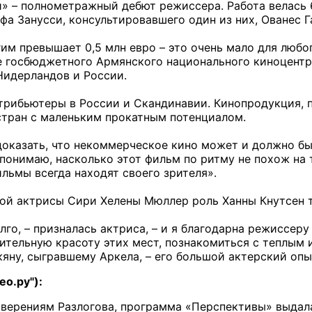
» – полнометражный дебют режиссера. Работа велась 6
а Занусси, консультировавшего один из них, Ованес Га
м превышает 0,5 млн евро – это очень мало для любог
е госбюджетного Армянского национального киноцентр
Нидерландов и России.
трибьютеры в России и Скандинавии. Кинопродукция, 
стран с маленьким прокатным потенциалом.
доказать, что некоммерческое кино может и должно бы
 понимаю, насколько этот фильм по ритму не похож на 
ильмы всегда находят своего зрителя».
ой актрисы Сири Хелены Мюллер роль Ханны Кнутсен 
го, – призналась актриса, – и я благодарна режиссеру 
ительную красоту этих мест, познакомиться с теплым
яну, сыгравшему Аркела, – его большой актерский опы
ео.ру"):
заверениям Разлогова, программа «Перспективы» выдал