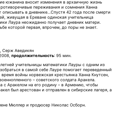
ие южанина вносит изменения в архаичную жизнь
Противоречивые переживания и сомнения Ханна
т описывать в дневнике…Спустя 42 года после смерти
ей, живущая в Ереване одинокая учительница
ики Лаура неожиданно получает дневник матери.
бе которой первая, впрочем, до поры не знает.
р, Серж Аведикян
 2008,
продолжительность
: 95 мин.
-летней учительницы математики Лауры с одним из
зобраться в самой себе Лауре помогает переведенный
во время войны норвежская крестьянка Ханна Кнутсен,
военнопленного – советского солдата Аракела.
а с Аракелом на его родину – в Армению, чтобы
кел был арестован и отправлен в сибирские лагеря, а
лене Мюллер и продюсер Николас Осборн.