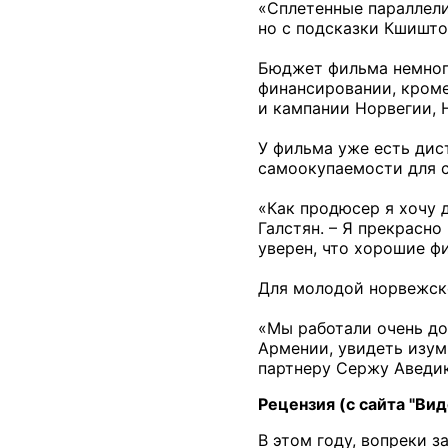
«Сплетенные параллели
но с подсказки Кшиштоф
Бюджет фильма немноги
финансировании, кром
и кампании Норвегии, 
У фильма уже есть дис
самоокупаемости для 
«Как продюсер я хочу 
Галстян. – Я прекрасно
уверен, что хорошие ф
Для молодой норвежск
«Мы работали очень дол
Армении, увидеть изум
партнеру Сержу Аведик
Рецензия (с сайта "Вид
В этом году, вопреки 