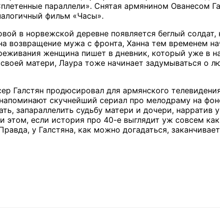
Сплетенные параллели». Снятая армянином Ованесом Га
налогичный фильм «Часы».
вой в норвежской деревне появляется беглый солдат,
 на возвращение мужа с фронта, Ханна тем временем на
ереживания женщина пишет в дневник, который уже в н
своей матери, Лаура тоже начинает задумываться о лю
ер Галстян продюсировал для армянского телевидения
 напоминают скучнейший сериал про мелодраму на фон
ать, запараллелить судьбу матери и дочери, нарратив 
и этом, если история про 40-е выглядит уж совсем ка
равда, у Галстяна, как можно догадаться, заканчивает