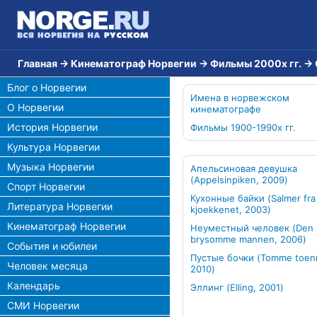
Главная
→
Кинематограф Норвегии
→
Фильмы 2000х гг.
→
Блог о Норвегии
Имена в норвежском
О Норвегии
кинематографе
История Норвегии
Фильмы 1900-1990х гг.
Культура Норвегии
Музыка Норвегии
Апельсиновая девушка
(Appelsinpiken, 2009)
Спорт Норвегии
Кухонные байки (Salmer fra
Литература Норвегии
kjoekkenet, 2003)
Кинематограф Норвегии
Неуместный человек (Den
brysomme mannen, 2006)
События и юбилеи
Пустые бочки (Tomme toen
Человек месяца
2010)
Календарь
Эллинг (Elling, 2001)
СМИ Норвегии