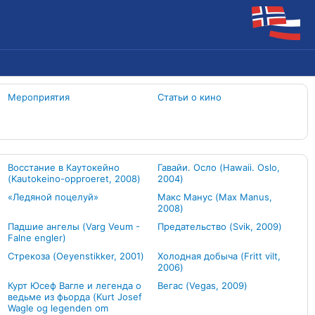
Мероприятия
Статьи о кино
Восстание в Каутокейно
Гавайи. Осло (Hawaii. Oslo,
(Kautokeino-opproeret, 2008)
2004)
«Ледяной поцелуй»
Макс Манус (Max Manus,
2008)
Падшие ангелы (Varg Veum -
Предательство (Svik, 2009)
Falne engler)
Стрекоза (Oeyenstikker, 2001)
Холодная добыча (Fritt vilt,
2006)
Курт Юсеф Вагле и легенда о
Вегас (Vegas, 2009)
ведьме из фьорда (Kurt Josef
Wagle og legenden om