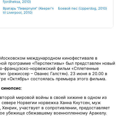
fjordheksa, 2010)
Вратарь "Ливерпуля" (Keeper'n
Боевой пес (Upperdog, 2010)
til Liverpool, 2010)
 Московском международном кинофестивале в
ной программе «Перспективы» был представлен новый
о-французско-норвежский фильм «Сплетенные
и» (режиссер – Ованес Галстян). 23 июня в 20.00 в
тре «Октябрь» состоялась премьера этого фильма.
 синопсис
:
 второй мировой войны в своей хижине в одном из
а севере Норвегии норвежка Ханна Кнутсен, муж
, Хенрик, участвует в сопротивлении, предоставляет
ое убежище сбежавшему военнопленному Аракелу.