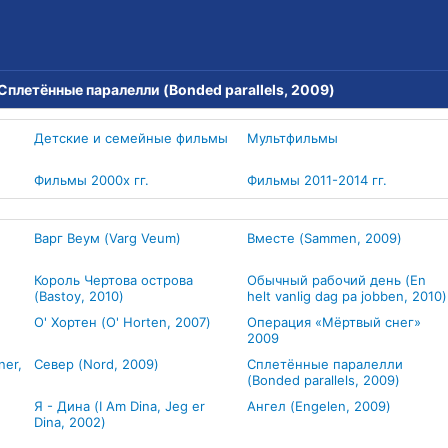
Сплетённые паралелли (Bonded parallels, 2009)
Детские и семейные фильмы
Мультфильмы
Фильмы 2000х гг.
Фильмы 2011-2014 гг.
Варг Веум (Varg Veum)
Вместе (Sammen, 2009)
Король Чертова острова
Обычный рабочий день (En
(Bastoy, 2010)
helt vanlig dag pa jobben, 2010)
О' Хортен (O' Horten, 2007)
Операция «Мёртвый снег»
2009
ner,
Север (Nord, 2009)
Сплетённые паралелли
(Bonded parallels, 2009)
Я - Дина (I Am Dina, Jeg er
Ангел (Engelen, 2009)
Dina, 2002)