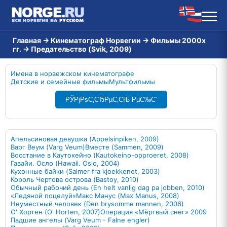
Главная
→
Кинематограф Норвегии
→
Фильмы 2000х
гг.
→
Предательство (Svik, 2009)
Имена в норвежском кинематографе
Детские и семейные фильмы
Мультфильмы
РЎРјРѕС‚СЂРµС‚СЊ РµС‰С‘
Апельсиновая девушка (Appelsinpiken, 2009)
Варг Веум (Varg Veum)
Вместе (Sammen, 2009)
Восстание в Каутокейно (Kautokeino-opproeret, 2008)
Гавайи. Осло (Hawaii. Oslo, 2004)
Кухонные байки (Salmer fra kjoekkenet, 2003)
Король Чертова острова (Bastoy, 2010)
Обычный рабочий день (En helt vanlig dag pa jobben, 2010)
«Ледяной поцелуй»
Макс Манус (Max Manus, 2008)
Неуместный человек (Den brysomme mannen, 2006)
О' Хортен (O' Horten, 2007)
Операция «Мёртвый снег» 2009
Падшие ангелы (Varg Veum - Falne engler)