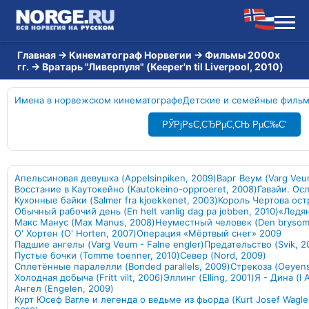
Главная
→
Кинематограф Норвегии
→
Фильмы 2000х
гг.
→
Вратарь "Ливерпуля" (Keeper'n til Liverpool, 2010)
Имена в норвежском кинематографе
Детские и семейные филь
РЎРјРѕС‚СЂРµС‚СЊ РµС‰С‘
Апельсиновая девушка (Appelsinpiken, 2009)
Варг Веум (Varg Veu
Восстание в Каутокейно (Kautokeino-opproeret, 2008)
Гавайи. Осл
Кухонные байки (Salmer fra kjoekkenet, 2003)
Король Чертова остр
Обычный рабочий день (En helt vanlig dag pa jobben, 2010)
«Ледя
Макс Манус (Max Manus, 2008)
Неуместный человек (Den bryso
О' Хортен (O' Horten, 2007)
Операция «Мёртвый снег» 2009
Падшие ангелы (Varg Veum - Falne engler)
Предательство (Svik, 2
Пустые бочки (Tomme toenner, 2010)
Север (Nord, 2009)
Сплетённые паралелли (Bonded parallels, 2009)
Стрекоза (Oeyenst
Холодная добыча (Fritt vilt, 2006)
Эллинг (Elling, 2001)
Я - Дина (I 
Ангел (Engelen, 2009)
Курт Юсеф Вагле и легенда о ведьме из фьорда (Kurt Josef Wagle