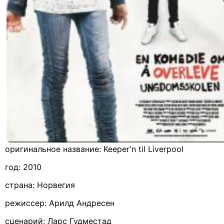
оригинальное название:
Keeper
'
n
til
Liverpool
год: 2010
страна: Норвегия
режиссер: Арилд Андресен
сценарий: Ларс Гудместад