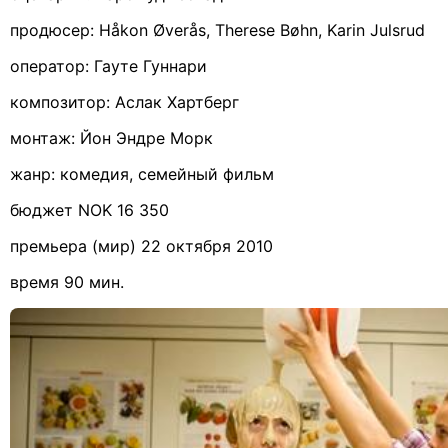
продюсер:
H
å
kon
Ø
ver
å
s
,
Therese
B
ø
hn
,
Karin
Julsrud
оператор: Гауте Гуннари
композитор: Аслак Хартберг
монтаж: Йон Эндре Морк
жанр: комедия, семейный фильм
бюджет
NOK
16 350
премьера (мир) 22 октября 2010
время 90 мин.