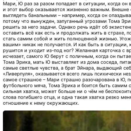
Мари, Ю раз за разом попадает в ситуации, когда он
и этот выбор оказывается жизненно важным. Внешне 
выглядеть банальными – например, когда он опаздыва
потому что вынужден, запуганный угрозами Тома Эрик
решить за него задачи. Однако речь идёт об экзисте
оставить всё как есть и продолжать жить в страхе, п
стать самим собой и жить полноценной жизнью. Угож
вашим» никак не получается. И как быть в ситуации, к
рушится и уходит из-под ног? Желанная карточка с в
исчезает, самого Ю берут с поличным, когда он пытае
Тома Эрика, мать Ю выставляет из дома соседа, пита
самые светлые чувства, а брат Эйнара, выдающий себ
«Ливерпуля», оказывается всего лишь психически не
самое страшное – Мари страшно разочарована в Ю, п
футбольного мяча, Тома Эрика и боится быть самим со
сильная хватка, может больше ни о чём не беспокоит
слова погибшего отца, и одна такая хватка резко меня
отношение к нему окружающих.