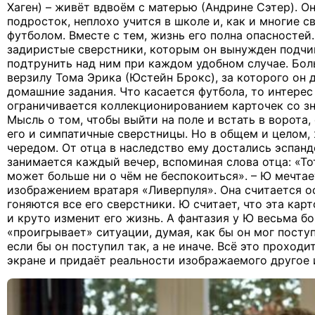
Хаген) – живёт вдвоём с матерью (Андрине Сэтер). О
подросток, неплохо учится в школе и, как и многие с
футболом. Вместе с тем, жизнь его полна опасностей
задиристые сверстники, которым он вынужден подчи
подтрунить над ним при каждом удобном случае. Бол
верзилу Тома Эрика (Юстейн Брокс), за которого он
домашние задания. Что касается футбола, то интерес
ограничивается коллекционированием карточек со з
Мысль о том, чтобы выйти на поле и встать в ворота, 
его и симпатичные сверстницы. Но в общем и целом,
чередом. От отца в наследство ему достались эспанд
занимается каждый вечер, вспоминая слова отца: «Тот
может больше ни о чём не беспокоиться». – Ю мечтае
изображением вратаря «Ливерпуля». Она считается ос
гоняются все его сверстники. Ю считает, что эта кар
и круто изменит его жизнь. А фантазия у Ю весьма бо
«проигрывает» ситуации, думая, как бы он мог поступ
если бы он поступил так, а не иначе. Всё это проходи
экране и придаёт реальности изображаемого другое 