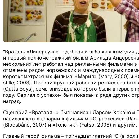
"Вратарь «Ливерпуля»" - добрая и забавная комедия 
и первый полнометражный фильм Арильда Андерсена. 
нескольких лет работал над рекламными фильмами и
отмечены рядом норвежских и международных премий
короткометражных фильма: «Мария» (
Mary
, 2000) и 
stille, 2003). Первой крупной работой режиссёра был
(
Gutta
Boys
), семь эпизодов которого были впервые 
году. Сериал с успехом был показан в ряде других ст
наград.
Сценарий «Вратаря…» был написан Ларсом Хоконом 
написавшего сценарии к фильмам «Ограбление» (Ran,
(Blodsbånd, 2007) и «Толстяк» (Fatso, 2008) и другим.
Главный герой фильма – тринадцатилетний Ю (в роли