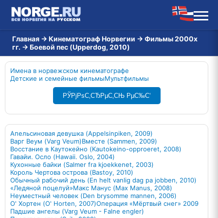
Главная
→
Кинематограф Норвегии
→
Фильмы 2000х
гг.
→
Боевой пес (Upperdog, 2010)
Имена в норвежском кинематографе
Детские и семейные фильмы
Мультфильмы
РЎРјРѕС‚СЂРµС‚СЊ РµС‰С‘
Апельсиновая девушка (Appelsinpiken, 2009)
Варг Веум (Varg Veum)
Вместе (Sammen, 2009)
Восстание в Каутокейно (Kautokeino-opproeret, 2008)
Гавайи. Осло (Hawaii. Oslo, 2004)
Кухонные байки (Salmer fra kjoekkenet, 2003)
Король Чертова острова (Bastoy, 2010)
Обычный рабочий день (En helt vanlig dag pa jobben, 2010)
«Ледяной поцелуй»
Макс Манус (Max Manus, 2008)
Неуместный человек (Den brysomme mannen, 2006)
О' Хортен (O' Horten, 2007)
Операция «Мёртвый снег» 2009
Падшие ангелы (Varg Veum - Falne engler)