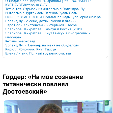
О Людиге Хольберге
Г.Н. Храповицкая - "ХОЛЬБЕРГ"
КУРТ АУСТ
Интервью Э.ЛУ
Тет-а-тет. Отрывок из интервью с Эрлендом Лу
Интервью c Тургримом Эггеном
Руаль Даль
НОРВЕЖСКИЕ БРАТЬЯ ГРИММ
Площадь Турбьёрна Эгнера
Эрленд Лу - о себе, детях, любви и чтении...
Ларс Соби Кристенсен - интервью
Ю Несбё
Элеонора Панкратова - Гамсун и Россия (2011)
Элеонора Панкратова - Кнут Гамсун в биографиях и
мемуарах
Кетиль Бьёрнстад
Эрленд Лу: «Премьер на меня не обиделся»
Кирилл Яблочкин: Кнут Гамсун
Елена Литвяк: Полный грузовик счастья
Гордер: «На мое сознание
титанически повлиял
Достоевский»