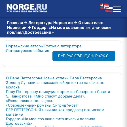
Главная
→
Литература Норвегии
→
О писателях
Норвегии
→
Гордер: «На мое сознание титанически
повлиял Достоевский»
Норвежские авторы
Статьи о литературе
Литературные события
РЎРјРѕС‚СЂРµС‚СЊ РµС‰С‘
О Пере Петтерсоне
Новые успехи Пера Петтерсона
Эрленд Лу написал пасхальный детектив на пакетах
молока
Перу Петтерсону присудили премию Северного Совета
Э. Панкратова. «Мир спасут добрые дела».
«Взволнован и польщен».
«Современные» романы Сигрид Унсет
ПЕР ПЕТТЕРСОН: Я начинал как продавец в книжном
магазине
Гордер: «На мое сознание титанически повлиял
Достоевский»