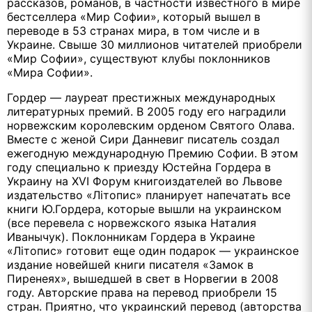
рассказов, романов, в частности известного в мире
бестселлера «Мир Софии», который вышел в
переводе в 53 странах мира, в том числе и в
Украине. Свыше 30 миллионов читателей приобрели
«Мир Софии», существуют клубы поклонников
«Мира Софии».
Гордер — лауреат престижных международных
литературных премий. В 2005 году его наградили
норвежским королевским орденом Святого Олава.
Вместе с женой Сири Данневиг писатель создал
ежегодную международную Премию Софии. В этом
году специально к приезду Юстейна Гордера в
Украину на XVI Форум книгоиздателей во Львове
издательство «Літопис» планирует напечатать все
книги Ю.Гордера, которые вышли на украинском
(все перевела с норвежского языка Наталия
Иванычук). Поклонникам Гордера в Украине
«Літопис» готовит еще один подарок — украинское
издание новейшей книги писателя «Замок в
Пиренеях», вышедшей в свет в Норвегии в 2008
году. Авторские права на перевод приобрели 15
стран. Приятно, что украинский перевод (авторства