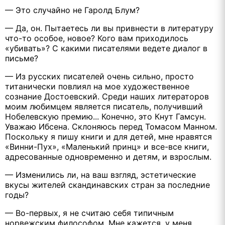
— Это случайно не Гаролд Блум?
— Да, он. Пытаетесь ли вы привнести в литературу
что-то особое, новое? Кого вам приходилось
«убивать»? С какими писателями ведете диалог в
письме?
— Из русских писателей очень сильно, просто
титанически повлиял на мое художественное
сознание Достоевский. Среди наших литераторов
моим любимцем является писатель, получивший
Нобелевскую премию... Конечно, это Кнут Гамсун.
Уважаю Ибсена. Склоняюсь перед Томасом Манном.
Поскольку я пишу книги и для детей, мне нравятся
«Винни-Пух», «Маленький принц» и все-все книги,
адресованные одновременно и детям, и взрослым.
— Изменились ли, на ваш взгляд, эстетические
вкусы жителей скандинавских стран за последние
годы?
— Во-первых, я не считаю себя типичным
норвежским философом. Мне кажется, у меня