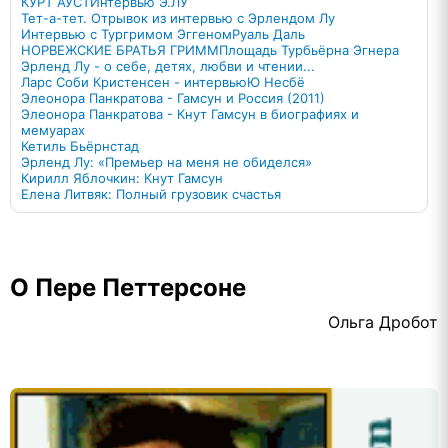
КУРТ АУСТ
Интервью Э.ЛУ
Тет-а-тет. Отрывок из интервью с Эрлендом Лу
Интервью c Тургримом Эггеном
Руаль Даль
НОРВЕЖСКИЕ БРАТЬЯ ГРИММ
Площадь Турбьёрна Эгнера
Эрленд Лу - о себе, детях, любви и чтении...
Ларс Соби Кристенсен - интервью
Ю Несбё
Элеонора Панкратова - Гамсун и Россия (2011)
Элеонора Панкратова - Кнут Гамсун в биографиях и
мемуарах
Кетиль Бьёрнстад
Эрленд Лу: «Премьер на меня не обиделся»
Кирилл Яблочкин: Кнут Гамсун
Елена Литвяк: Полный грузовик счастья
О Пере Петтерсоне
Ольга Дробот