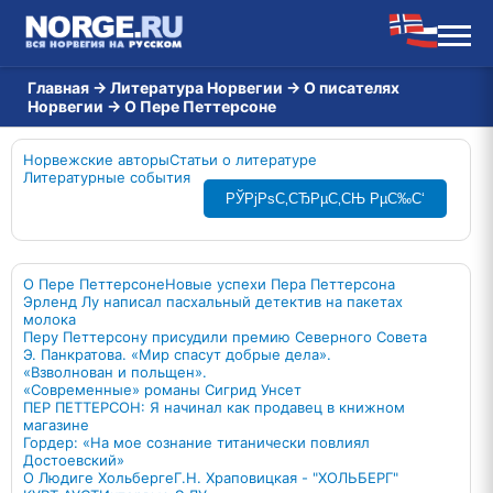
Главная
→
Литература Норвегии
→
О писателях
Норвегии
→
О Пере Петтерсоне
Норвежские авторы
Статьи о литературе
Литературные события
РЎРјРѕС‚СЂРµС‚СЊ РµС‰С‘
О Пере Петтерсоне
Новые успехи Пера Петтерсона
Эрленд Лу написал пасхальный детектив на пакетах
молока
Перу Петтерсону присудили премию Северного Совета
Э. Панкратова. «Мир спасут добрые дела».
«Взволнован и польщен».
«Современные» романы Сигрид Унсет
ПЕР ПЕТТЕРСОН: Я начинал как продавец в книжном
магазине
Гордер: «На мое сознание титанически повлиял
Достоевский»
О Людиге Хольберге
Г.Н. Храповицкая - "ХОЛЬБЕРГ"