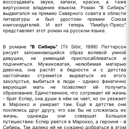
воссоздавать звуки, запахи, краски, а таже
виртуозное владение языком. Роман "В Сибирь"
выдвигался на премию Северного совета в области
литературы и был удостоен премии Союза
книгоиздателей. И вот теперь "Лимбус-Пресс"
представляет этот роман на русском языке.
В романе
"В Сибирь"
(Til Sibir, 1996) Петтерсон
рисует запоминающийся образ волевой умной
девушки, не умеющей приспосабливаться и
подчиняться. Мужиковатая, нелюбимая матерью
девочка, она растёт в бедности и с детства
настойчиво стремится вырваться из этого
захолустья, выбиться в люди - однако фанатично
верующая мать не позволяют ей получить
образование. Единственное, что согревает её жизнь
- брат Еспер, она души в нём не чает, но он уезжает
в Марокко и умирает там. Ещё в детстве они
поклялись друг другу, что как бы не сложилась их
жизнь, однажды они совершат Большое
путешествие: Еспер рвётся в Марокко, а героиня - в
Сибирь. Так далеко ей не суждено добраться в этом