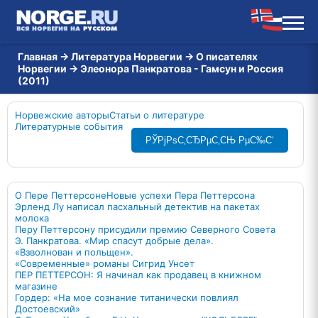
Главная
→
Литература Норвегии
→
О писателях
Норвегии
→
Элеонора Панкратова - Гамсун и Россия
(2011)
Норвежские авторы
Статьи о литературе
Литературные события
РЎРјРѕС‚СЂРµС‚СЊ РµС‰С‘
О Пере Петтерсоне
Новые успехи Пера Петтерсона
Эрленд Лу написал пасхальный детектив на пакетах
молока
Перу Петтерсону присудили премию Северного Совета
Э. Панкратова. «Мир спасут добрые дела».
«Взволнован и польщен».
«Современные» романы Сигрид Унсет
ПЕР ПЕТТЕРСОН: Я начинал как продавец в книжном
магазине
Гордер: «На мое сознание титанически повлиял
Достоевский»