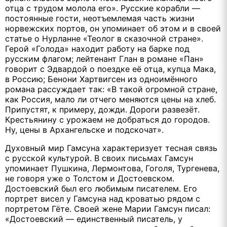
отца с трудом молола его». Русские корабли —
постоянные гости, неотъемлемая часть жизни
норвежских портов, он упоминает об этом и в своей
статье о Нурланне «Теолог в сказочной стране».
Герой «Голода» находит работу на барке под
русским флагом; лейтенант Глан в романе «Пан»
говорит с Эдвардой о поездке её отца, купца Мака,
в Россию; Бенони Хартвигсен из одноимённого
романа рассуждает так: «В такой огромной стране,
как Россия, мало ли отчего меняются цены на хлеб.
Припустят, к примеру, дожди. Дороги развезёт.
Крестьянину с урожаем не добраться до городов.
Ну, цены в Архангельске и подскочат».
Духовный мир Гамсуна характеризует тесная связь
с русской культурой. В своих письмах Гамсун
упоминает Пушкина, Лермонтова, Гоголя, Тургенева,
не говоря уже о Толстом и Достоевском.
Достоевский был его любимым писателем. Его
портрет висел у Гамсуна над кроватью рядом с
портретом Гёте. Своей жене Марии Гамсун писал:
«Достоевский — единственный писатель, у