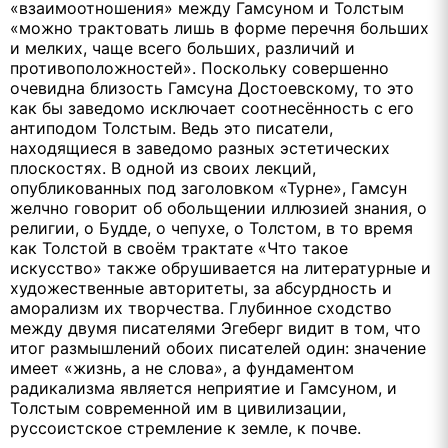
«взаимоотношения» между Гамсуном и Толстым
«можно трактовать лишь в форме перечня больших
и мелких, чаще всего больших, различий и
противоположностей». Поскольку совершенно
очевидна близость Гамсуна
Достоевскому, то это
как бы заведомо исключает соотнесённость с его
антиподом Толстым. Ведь это писатели,
находящиеся в заведомо разных эстетических
плоскостях. В одной из своих лекций,
опубликованных под заголовком «Турне», Гамсун
желчно говорит об обольщении иллюзией знания, о
религии, о Будде, о чепухе, о Толстом, в то время
как Толстой в своём трактате «Что такое
искусство» также обрушивается на литературные и
художественные авторитеты, за абсурдность и
аморализм их творчества. Глубинное сходство
между двумя писателями Эгеберг видит в том, что
итог размышлений обоих писателей один: значение
имеет «жизнь, а не слова», а фундаментом
радикализма является неприятие и Гамсуном, и
Толстым современной им в цивилизации,
руссоистское стремление к земле, к почве.