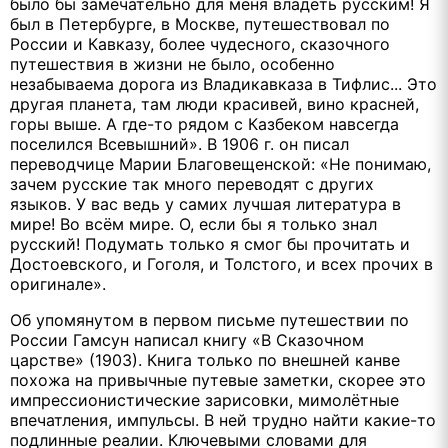
было бы замечательно для меня владеть русским! Я
был в Петербурге, в Москве, путешествовал по
России и Кавказу, более чудесного, сказочного
путешествия в жизни не было, особенно
незабываема дорога из Владикавказа в Тифлис... Это
другая планета, там люди красивей, вино красней,
горы выше. А где-то рядом с Казбеком навсегда
поселился Всевышний». В 1906 г. он писал
переводчице Марии Благовещенской: «Не понимаю,
зачем русские так много переводят с других
языков. У вас ведь у самих лучшая литература в
мире! Во всём мире. О, если бы я только знал
русский! Подумать только я смог бы прочитать и
Достоевского, и Гоголя, и Толстого, и всех прочих в
оригинале».
Об упомянутом в первом письме путешествии по
России Гамсун написал книгу «В Сказочном
царстве» (1903). Книга только по внешней канве
похожа на привычные путевые заметки, скорее это
импрессионистические зарисовки, мимолётные
впечатления, импульсы. В ней трудно найти какие-то
подлинные реалии. Ключевыми словами для