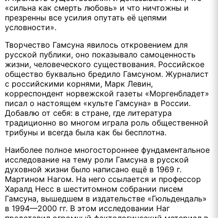
«сильна как смерть любовь» и что ничтожны и
презренны все усилия опутать её цепями
условности».
Творчество Гамсуна явилось откровением для
русской публики, оно показывало самоценность
жизни, человеческого существования. Российское
общество буквально бредило Гамсуном. Журналист
с российскими корнями, Марк Левин,
корреспондент норвежской газеты «Моргенбладет»
писал о настоящем «культе Гамсуна» в России.
Добавлю от себя: в стране, где литература
традиционно во многом играла роль общественной
трибуны и всегда была как бы бесплотна.
Наиболее полное многостороннее фундаментальное
исследование на тему роли Гамсуна в русской
духовной жизни было написано ещё в 1969 г.
Мартином Нагом. На него ссылается и профессор
Харалд Несс в шеститомном собрании писем
Гамсуна, вышедшем в издательстве «Гюльдендаль»
в 1994—2000 гг. В этом исследовании Наг
представил огромный фактологический материал в