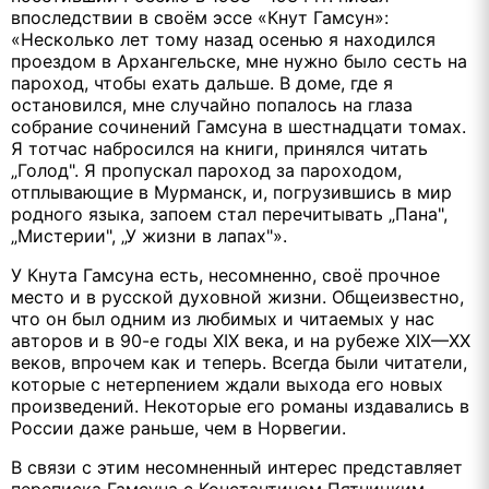
впоследствии в своём эссе «Кнут Гамсун»:
«Несколько лет тому назад осенью я находился
проездом в Архангельске, мне нужно было сесть на
пароход, чтобы ехать дальше. В доме, где я
остановился, мне случайно попалось на глаза
собрание сочинений Гамсуна в шестнадцати томах.
Я тотчас набросился на книги, принялся читать
„Голод". Я пропускал пароход за пароходом,
отплывающие в Мурманск, и, погрузившись в мир
родного языка, запоем стал перечитывать „Пана",
„Мистерии", „У жизни в лапах"».
У Кнута Гамсуна есть, несомненно, своё прочное
место и в русской духовной жизни. Общеизвестно,
что он был одним из любимых и читаемых у нас
авторов и в 90-е годы XIX века, и на рубеже XIX—ХХ
веков, впрочем как и теперь. Всегда были читатели,
которые с нетерпением ждали выхода его новых
произведений. Некоторые его романы издавались в
России даже раньше, чем в Норвегии.
В связи с этим несомненный интерес представляет
переписка Гамсуна с Константином Пятницким,