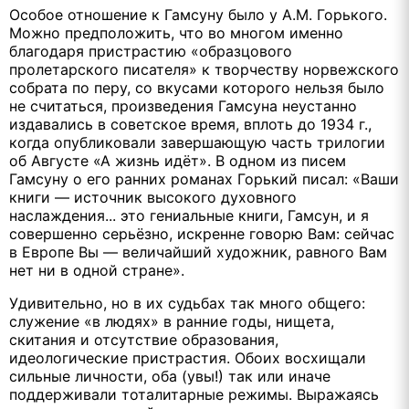
Особое отношение к Гамсуну было у А.М. Горького.
Можно предположить, что во многом именно
благодаря пристрастию «образцового
пролетарского писателя» к творчеству норвежского
собрата по перу, со вкусами которого нельзя было
не считаться, произведения Гамсуна неустанно
издавались в советское время, вплоть до 1934 г.,
когда опубликовали завершающую часть трилогии
об Августе «А жизнь идёт». В одном из писем
Гамсуну о его ранних романах Горький писал: «Ваши
книги — источник высокого духовного
наслаждения... это гениальные книги, Гамсун, и я
совершенно серьёзно, искренне говорю Вам: сейчас
в Европе Вы — величайший художник, равного Вам
нет ни в одной стране».
Удивительно, но в их судьбах так много общего:
служение «в людях» в ранние годы, нищета,
скитания и отсутствие образования,
идеологические пристрастия. Обоих восхищали
сильные личности, оба (увы!) так или иначе
поддерживали тоталитарные режимы. Выражаясь