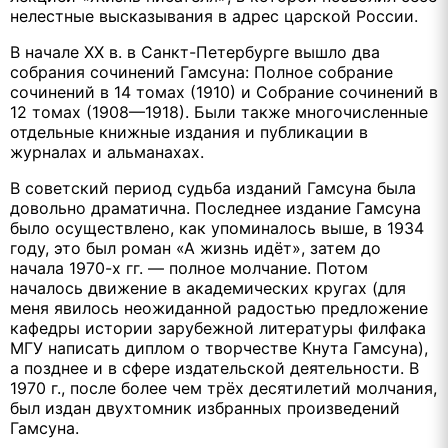
нелестные высказывания в адрес царской России.
В начале ХХ в. в Санкт-Петербурге вышло два
собрания сочинений Гамсуна: Полное собрание
сочинений в 14 томах (1910) и Собрание сочинений в
12 томах (1908—1918). Были также многочисленные
отдельные книжные издания и публикации в
журналах и альманахах.
В советский период судьба изданий Гамсуна была
довольно драматична. Последнее издание Гамсуна
было осуществлено, как упоминалось выше, в 1934
году, это был роман «А жизнь идёт», затем до
начала 1970-х гг. — полное молчание. Потом
началось движение в академических кругах (для
меня явилось неожиданной радостью предложение
кафедры истории зарубежной литературы филфака
МГУ написать диплом о творчестве Кнута Гамсуна),
а позднее и в сфере издательской деятельности. В
1970 г., после более чем трёх десятилетий молчания,
был издан двухтомник избранных произведений
Гамсуна.