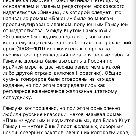
основателем и главным редактором московского
издательства «Знание», из которой следует, что
написание романа «Бенони» было во многом
простимулировано авансом, полученным Гамсуном
от издательства. Между Кнутом Гамсуном и
«Знанием» был подписан договор, согласно
которому издательство приобретало на трёхлетний
срок (1908—1911) исключительные права на
публикацию произведений писателя (новые работы
Гамсуна должны были выходить в России по
крайней мере на два месяца ранее, чем в какой-
либо другой стране, включая Норвегию). Общие
суммы гонораров были оговорены на каждое
издание, но при этом распределялись как
регулярное ежемесячное жалованье штатному
сотруднику.
Гамсуна восторженно, но при этом осмысленно
любили русские классики. Чехов называл роман
«Пан» «чудесным и изумительным», для Блока Кнут
Гамсун — «утончённый поэт железных, северных
ночей, северных закатов, звенящих колокольчиков,