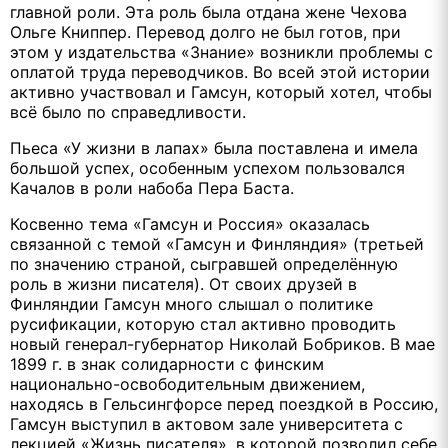
главной роли. Эта роль была отдана жене Чехова
Ольге Книппер. Перевод долго не был готов, при
этом у издательства «Знание» возникли проблемы с
оплатой труда переводчиков. Во всей этой истории
активно участвовал и Гамсун, который хотел, чтобы
всё было по справедливости.
Пьеса «У жизни в лапах» была поставлена и имела
большой успех, особенным успехом пользовался
Качалов в роли набоба Пера Баста.
Косвенно тема «Гамсун и Россия» оказалась
связанной с темой «Гамсун и Финляндия» (третьей
по значению страной, сыгравшей определённую
роль в жизни писателя). От своих друзей в
Финляндии Гамсун много слышал о политике
русификации, которую стал активно проводить
новый генерал-губернатор Николай Бобриков. В мае
1899 г. в знак солидарности с финским
национально-освободительным движением,
находясь в Гельсингфорсе перед поездкой в Россию,
Гамсун выступил в актовом зале университета с
лекцией «Жизнь писателя», в которой позволил себе