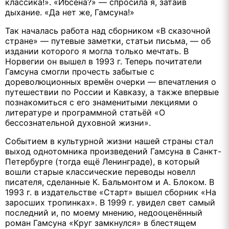
классика!». «Ибсена?» — спросила я, затаив
дыхание. «Да нет же, Гамсуна!»
Так началась работа над сборником «В сказочной
стране» — путевые заметки, статьи письма, — об
издании которого я могла только мечтать. В
Норвегии он вышел в 1993 г. Теперь почитатели
Гамсуна смогли прочесть забытые с
дореволюционных времён очерки — впечатления о
путешествии по России и Кавказу, а также впервые
познакомиться с его знаменитыми лекциями о
литературе и программной статьёй «О
бессознательной духовной жизни».
Событием в культурной жизни нашей страны стал
выход однотомника произведений Гамсуна в Санкт-
Петербурге (тогда ещё Ленинграде), в который
вошли старые классические переводы новелл
писателя, сделанные К. Бальмонтом и А. Блоком. В
1993 г. в издательстве «Старт» вышел сборник «На
заросших тропинках». В 1999 г. увидел свет самый
последний и, по моему мнению, недооценённый
роман Гамсуна «Круг замкнулся» в блестящем