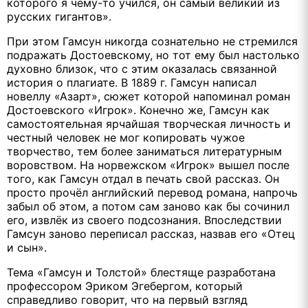
которого я чему-то учился, он самый великий из
русских гигантов».
При этом Гамсун никогда сознательно не стремился
подражать Достоевскому, но тот ему был настолько
духовно близок, что с этим оказалась связанной
история о плагиате. В 1889 г. Гамсун написал
новеллу «Азарт», сюжет которой напоминал роман
Достоевского «Игрок». Конечно же, Гамсун как
самостоятельная ярчайшая творческая личность и
честный человек не мог копировать чужое
творчество, тем более заниматься литературным
воровством. На норвежском «Игрок» вышел после
того, как Гамсун отдал в печать свой рассказ. Он
просто прочёл английский перевод романа, напрочь
забыл об этом, а потом сам заново как бы сочинил
его, извлёк из своего подсознания. Впоследствии
Гамсун заново переписал рассказ, назвав его «Отец
и сын».
Тема «Гамсун и Толстой» блестяще разработана
профессором Эриком Эгебергом, который
справедливо говорит, что на первый взгляд