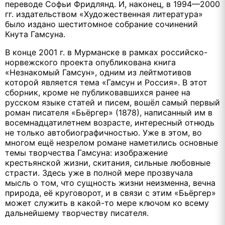
переводе Софьи Фридлянд. И, наконец, в 1994—2000
гг. издательством «Художественная литература»
было издано шеститомное собрание сочинений
Кнута Гамсуна.
В конце 2001 г. в Мурманске в рамках российско-
норвежского проекта опубликована книга
«Незнакомый Гамсун», одним из лейтмотивов
которой является тема «Гамсун и Россия». В этот
сборник, кроме не публиковавшихся ранее на
русском языке статей и писем, вошёл самый первый
роман писателя «Бьёргер» (1878), написанный им в
восемнадцатилетнем возрасте, интересный отнюдь
не только автобиографичностью. Уже в этом, во
многом ещё незрелом романе наметились основные
темы творчества Гамсуна: изображение
крестьянской жизни, скитания, сильные любовные
страсти. Здесь уже в полной мере прозвучала
мысль о том, что сущность жизни неизменна, вечна
природа, её круговорот, и в связи с этим «Бьёргер»
может служить в какой-то мере ключом ко всему
дальнейшему творчеству писателя.