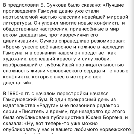
В предисловии Б. Сучкова было сказано: «Лучшие
произведения Гамсуна давно уже стали
неотъемлемой частью классики новейшей мировой
литературы. Он уловил многие новые конфликты и
общественные настроения, привнесённые в мир
веком двадцатым, противоречиями его
цивилизации». Сучков справедливо резюмировал:
«Время унесло всё наносное и ложное в наследии
Гамсуна, и в сознании нашем он предстает как
художник, воспевший красоту и силу любви,
изобразивший с глубочайшей проницательностью
сложность жизни человеческого сердца и те новые
конфликты, которые внёс в историю век
двадцатый».
В 1990-е гг. с началом перестройки начался
Гамсуновский бум. В один прекрасный день из
издательства «Радуга» мне позвонила редактор
серии «Писатель и время», где незадолго до этого
была опубликована публицистика Юхана Боргена, и
сказала: «Ну, вот теперь-то уже можно
опубликовать у нас и вашего любимого норвежского