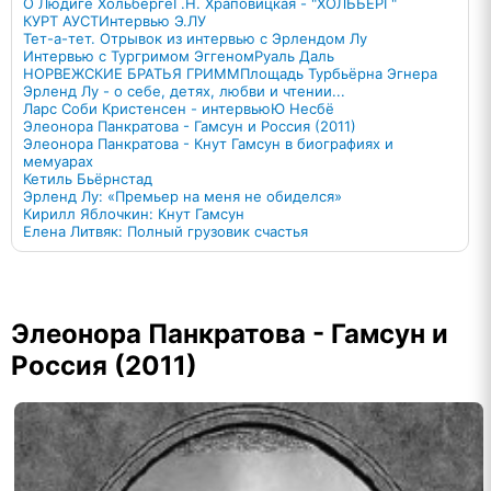
О Людиге Хольберге
Г.Н. Храповицкая - "ХОЛЬБЕРГ"
КУРТ АУСТ
Интервью Э.ЛУ
Тет-а-тет. Отрывок из интервью с Эрлендом Лу
Интервью c Тургримом Эггеном
Руаль Даль
НОРВЕЖСКИЕ БРАТЬЯ ГРИММ
Площадь Турбьёрна Эгнера
Эрленд Лу - о себе, детях, любви и чтении...
Ларс Соби Кристенсен - интервью
Ю Несбё
Элеонора Панкратова - Гамсун и Россия (2011)
Элеонора Панкратова - Кнут Гамсун в биографиях и
мемуарах
Кетиль Бьёрнстад
Эрленд Лу: «Премьер на меня не обиделся»
Кирилл Яблочкин: Кнут Гамсун
Елена Литвяк: Полный грузовик счастья
Элеонора Панкратова - Гамсун и
Россия (2011)