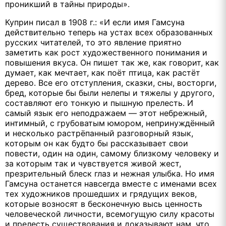
проникший в тайны природы».
Куприн писал в 1908 г.: «И если имя Гамсуна
действительно теперь на устах всех образованных
русских читателей, то это явление приятно
заметить как рост художественного понимания и
повышения вкуса. Он пишет так же, как говорит, как
думает, как мечтает, как поёт птица, как растёт
дерево. Все его отступления, сказки, сны, восторги,
бред, которые бы были нелепы и тяжелы у другого,
составляют его тонкую и пышную прелесть. И
самый язык его неподражаем — этот небрежный,
интимный, с грубоватым юмором, непринуждённый
и несколько растрёпанный разговорный язык,
которым он как будто бы рассказывает свои
повести, один на один, самому близкому человеку и
за которым так и чувствуется живой жест,
презрительный блеск глаз и нежная улыбка. Но имя
Гамсуна останется навсегда вместе с именами всех
тех художников прошедших и грядущих веков,
которые возносят в бесконечную высь ценность
человеческой личности, всемогущую силу красоты
и прелесть существования и доказывают нам, что