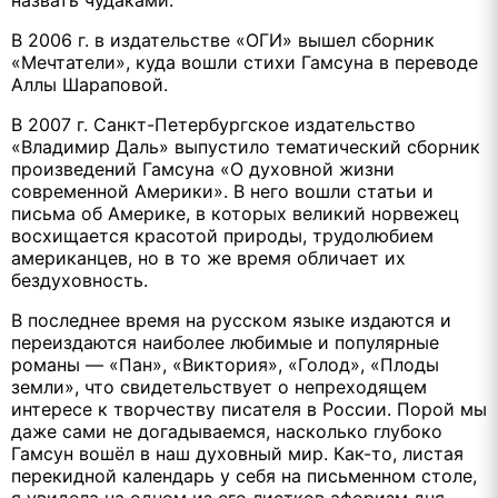
В 2006 г. в издательстве «ОГИ» вышел сборник
«Мечтатели», куда вошли стихи Гамсуна в переводе
Аллы Шараповой.
В 2007 г. Санкт-Петербургское издательство
«Владимир Даль» выпустило тематический сборник
произведений Гамсуна «О духовной жизни
современной Америки». В него вошли статьи и
письма об Америке, в которых великий норвежец
восхищается красотой природы, трудолюбием
американцев, но в то же время обличает их
бездуховность.
В последнее время на русском языке издаются и
переиздаются наиболее любимые и популярные
романы — «Пан», «Виктория», «Голод», «Плоды
земли», что свидетельствует о непреходящем
интересе к творчеству писателя в России. Порой мы
даже сами не догадываемся, насколько глубоко
Гамсун вошёл в наш духовный мир. Как-то, листая
перекидной календарь у себя на письменном столе,
я увидела на одном из его листков афоризм дня —