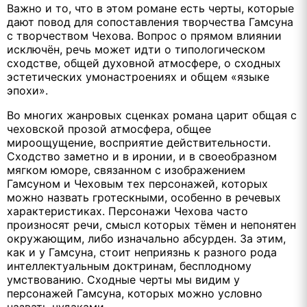
Важно и то, что в этом романе есть черты, которые
дают повод для сопоставления творчества Гамсуна
с творчеством Чехова. Вопрос о прямом влиянии
исключён, речь может идти о типологическом
сходстве, общей духовной атмосфере, о сходных
эстетических умонастроениях и общем «языке
эпохи».
Во многих жанровых сценках романа царит общая с
чеховской прозой атмосфера, общее
мироощущение, восприятие действительности.
Сходство заметно и в иронии, и в своеобразном
мягком юморе, связанном с изображением
Гамсуном и Чеховым тех персонажей, которых
можно назвать гротескными, особенно в речевых
характеристиках. Персонажи Чехова часто
произносят речи, смысл которых тёмен и непонятен
окружающим, либо изначально абсурден. За этим,
как и у Гамсуна, стоит неприязнь к разного рода
интеллектуальным доктринам, бесплодному
умствованию. Сходные черты мы видим у
персонажей Гамсуна, которых можно условно
назвать чудаками.