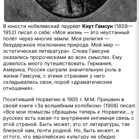
В юности нобелевский лауреат
Кнут Гамсун
(1859—
1952) писал о себе: «Моя жизнь — это неустанный
полёт через многие земли. Моя религия —
безудержное поклонение природе. Мой мир —
эстетическая литература». Слова Гамсуна
оказались пророческими во всех смыслах. Ему
довелось много путешествовать. Германия,
Америка, Россия сыграли значительную роль в
жизни Гамсуна, с этими странами у него
складывались свои, порой «драматические
отношения».
Посетивший Норвегию в 1905 г. М.М. Пришвин в
своей книге «За волшебным колобком» (1908) писал:
«Все мои помыслы обращены теперь к Норвегии... у
русских есть какая-то внутренняя интимная связь с
этой страной. Быть может, это от литературы, так
близкой нам, почти родной. Но, быть может, и
оттого, что европейскую культуру не обидно