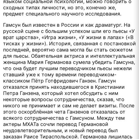
языком социальной психологии, можно говорить о
сходных типах личности, но это, конечно же,
предмет специального научного исследования.
Гамсун был известен в России и как драматург. На
русской сцене с большим успехом шли его пьесы «У
врат царства», «Игра жизни», «У жизни в лапах» («В
тисках у жизни»). История, связанная с постановкой
последней, вероятно сама могла бы стать сюжетом
для пьесы. Обаятельная актриса и интеллектуальная
женщина Мария Германова сумела убедить Гамсуна,
что она будет лучшим переводчиком пьесы нежели
ставший уже к тому времени переводчиком-
классиком Пётр Готфридович Ганзен. Гамсун
отказался принять находившегося в Кристиании
Петра Ганзена, который хотел обсудить с ним
некоторые вопросы сотрудничества, сказав, что
никого не принимает и сам не делает визиты. После
этого оскорблённая чета Ганзенов отказалась от
всякого сотрудничества с Гамсуном. Между тем
актеры МХАТа сочли перевод Германовой
неудовлетворительным, и новый перевод был
заказан Раисе Тираспольской. Германова лишилась