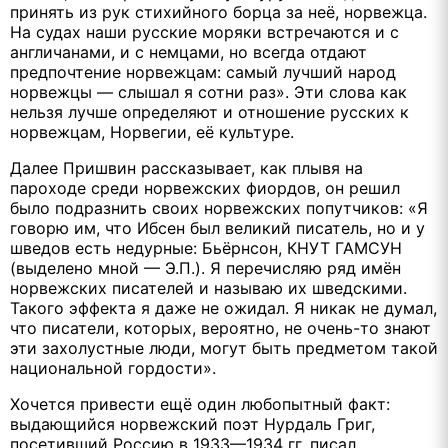
принять из рук стихийного борца за неё, норвежца.
На судах наши русские моряки встречаются и с
англичанами, и с немцами, но всегда отдают
предпочтение норвежцам: самый лучший народ
норвежцы — слышал я сотни раз». Эти слова как
нельзя лучше определяют и отношение русских к
норвежцам, Норвегии, её культуре.
Далее Пришвин рассказывает, как плывя на
пароходе среди норвежских фиордов, он решил
было подразнить своих норвежских попутчиков: «Я
говорю им, что Ибсен был великий писатель, но и у
шведов есть недурные: Бьёрнсон, КНУТ ГАМСУН
(выделено мной — Э.П.). Я перечисляю ряд имён
норвежских писателей и называю их шведскими.
Такого эффекта я даже не ожидал. Я никак не думал,
что писатели, которых, вероятно, не очень-то знают
эти захолустные люди, могут быть предметом такой
национальной гордости».
Хочется привести ещё один любопытный факт:
выдающийся норвежский поэт Нурдаль Григ,
посетивший Россию в 1933—1934 гг. писал