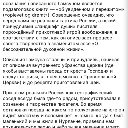
осознания написанного Гамсуном является
подзаголовок книги — «об увиденном и пережитом»
(«oplevеt о
g
drømt»). Совершенно очевидно, что
перед нами не реальная картина России, а некий
причудливый «ландшафт души» писателя,
порождённый прихотливой игрой воображения, в
соответствии с тем, как он описывает процесс
своего творчества в знаменитом эссе «О
бессознательной духовной жизни».
Описания Гамсуна странны и причудливы, начиная
от описания внутреннего убранства церкви (где
якобы выставлены гвоздь от креста Господня и
лоскут от ризы, что невозможно в Православной
Церкви) и до рецепта приготовления щей.
При этом реальная Россия как географический
сосед всегда была где-то рядом, присутствовала в
сознании и творчестве писателя. Во время
остановки поезда на каком-то полустанке на юге он
видит молотьбу и вспоминает: «Помню, когда я был
маленький и мы жили в Нурланне, привезли нам
архангельское зерно и небольшая мельница моего