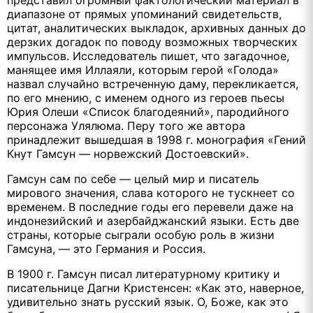
диапазоне от прямых упоминаний свидетельств,
цитат, аналитических выкладок, архивных данных до
дерзких догадок по поводу возможных творческих
импульсов. Исследователь пишет, что загадочное,
манящее имя Иллаяли, которым герой «Голода»
назвал случайно встреченную даму, перекликается,
по его мнению, с именем одного из героев пьесы
Юрия Олеши «Список благодеяний», пародийного
персонажа Улялюма. Перу того же автора
принадлежит вышедшая в 1998 г. монография «Гений
Кнут Гамсун — норвежский Достоевский».
Гамсун сам по себе — целый мир и писатель
мирового значения, слава которого не тускнеет со
временем. В последние годы его перевели даже на
индонезийский и азербайджанский языки. Есть две
страны, которые сыграли особую роль в жизни
Гамсуна, — это Германия и Россия.
В 1900 г. Гамсун писал литературному критику и
писательнице Дагни Кристенсен: «Как это, наверное,
удивительно знать русский язык. О, Боже, как это