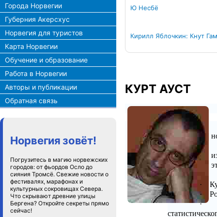
Города Норвегии
Ю Несбё
Губерния Акерсхус
Норвегия для туристов
Кирилл Яблочкин: Кнут Га
Карта Норвегии
Обучение и образование
Работа в Норвегии
КУРТ АУСТ
Авторы и публикации
Обратная связь
н
Норвегия зовёт!
и
Погрузитесь в магию норвежских
э
городов: от фьордов Осло до
сияния Тромсё. Свежие новости о
фестивалях, марафонах и
·
Ку
культурных сокровищах Севера.
·
Ро
Что скрывают древние улицы
·
Бергена? Откройте секреты прямо
сейчас!
статистическо