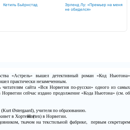
Кетиль Бьёрнстад
Эрленд Лу: «Премьер на меня
не обиделся»
льства «Астрель» вышел детективный роман «Код Ньютона»
рошел практически незамеченным.
 читателям сайта «Вся Норвегия по-русски» одного из самых
в Норвегии сейчас издано продолжение «Кода Ньютона» (см. об
 (
Kurt
Ø
stergaard
), учителя по образованию.
 живет в Хортене (
Horten
) в Норвегии.
довником, ткачом на текстильной фабрике,
первым секретаре