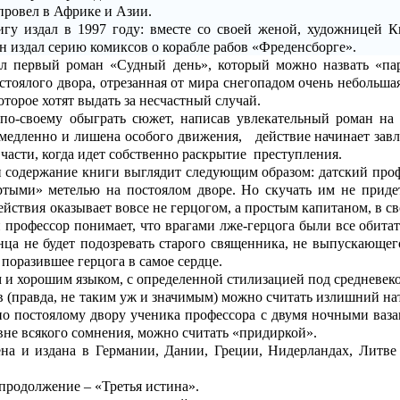
провел в Африке и Азии.
гу издал в 1997 году: вместе со своей женой, художницей К
н издал серию комиксов о корабле рабов «Фреденсборге».
л первый роман «Судный день», который можно назвать «па
стоялого двора, отрезанная от мира снегопадом очень небольша
торое хотят выдать за несчастный случай.
по-своему обыграть сюжет, написав увлекательный роман на м
я медленно и лишена особого движения,
действие начинает зав
 части, когда идет собственно раскрытие
преступления.
 содержание книги выглядит следующим образом: датский проф
ртыми» метелью на постоялом дворе. Но скучать им не приде
действия оказывает вовсе не герцогом, а простым капитаном, в 
 профессор понимает, что врагами лже-герцога были все обита
онца не будет подозревать старого священника, не выпускающе
 поразившее герцога в самое сердце.
 и хорошим языком, с определенной стилизацией под средневек
в (правда, не таким уж и значимым) можно считать излишний на
по постоялому двору ученика профессора с двумя ночными ваза
, вне всякого сомнения, можно считать «придиркой».
на и издана в Германии, Дании, Греции, Нидерландах, Литв
продолжение – «Третья истина».