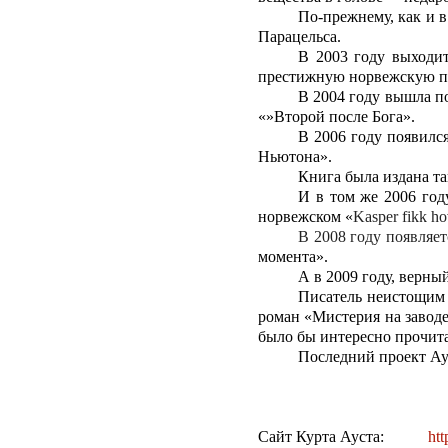
По-прежнему, как и в
Парацельса.
В 2003 году выходит
престижную норвежскую п
В 2004 году вышла по
«»Второй после Бога».
В 2006 году появилс
Ньютона».
Книга была издана т
И в том же 2006 год
норвежском «
Kasper
fikk
ho
В 2008 году появляе
момента».
А в 2009 году, верн
Писатель неистощим 
роман «Мистерия на заводе
было бы интересно прочита
Последний проект Ау
Сайт Курта Ауста:
ht