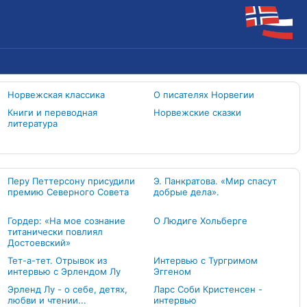
Норвежская классика
О писателях Норвегии
Книги и переводная
Норвежские сказки
литература
Перу Петтерсону присудили
Э. Панкратова. «Мир спасут
премию Северного Совета
добрые дела».
Гордер: «На мое сознание
О Людиге Хольберге
титанически повлиял
Достоевский»
Тет-а-тет. Отрывок из
Интервью c Тургримом
интервью с Эрлендом Лу
Эггеном
Эрленд Лу - о себе, детях,
Ларс Соби Кристенсен -
любви и чтении...
интервью