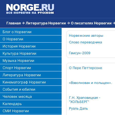
Главная
→
Литература Норвегии
→
О писателях Норвегии
Блог о Норвегии
Норвежские авторы
О Норвегии
Слово переводчика
История Норвегии
Гамсун-2009
Культура Норвегии
Музыка Норвегии
Спорт Норвегии
О Пере Петтерсоне
Литература Норвегии
Кинематограф Норвегии
«Взволнован и польщен».
События и юбилеи
Человек месяца
Г.Н. Храповицкая -
"ХОЛЬБЕРГ"
Календарь
Руаль Даль
СМИ Норвегии