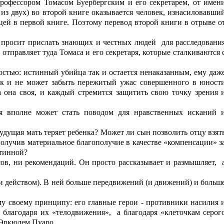
профессором Томасом Буербергским и его секретарем, от имен
 из двух) во второй книге оказывается человек, изнасиловавши
й в первой книге. Поэтому перевод второй книги в отрыве о
 просит прислать знающих и честных людей
для расследовани
тправляет туда Томаса и его секретаря, которые сталкиваются 
ностью: истинный убийца так и остается ненаказанным, ему даж
так и не может забыть пережитый ужас совершенного в юност
ка она своя, и каждый стремится защитить свою точку зрения 
я вполне может стать поводом для нравственных исканий 
 будущая мать теряет ребенка? Может ли сын позволить отцу взят
получив материальное благополучие в качестве «компенсации» з
стинной?
сов, ни рекомендаций. Он просто рассказывает и размышляет,
и действом). В ней больше передвижений (и движений) и больш
у своему принципу: его главные герои - противники насилия 
 благодаря их «телодвижения»,
а благодаря «клеточкам серог
с Эркюлем Пуаро.