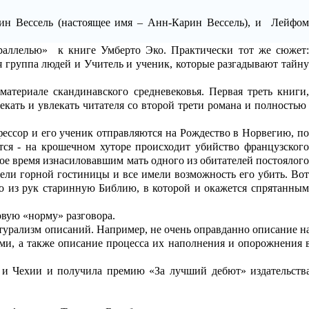
ин Вессель (настоящее имя – Анн-Карин Вессель), и
Лейфо
раллелью»
к книге Умберто Эко. Практически тот же сюжет:
я группа людей и Учитель и ученик, которые разгадывают тайну
атериале скандинавского средневековья. Первая треть книги,
лекать и увлекать читателя со второй трети романа и полностью
ессор и его ученик отправляются на Рождество в Норвегию, по
тся - на крошечном хуторе происходит убийство французского
свое время изнасиловавшим мать одного из обитателей постоялого
тели горной гостиницы и все имели возможность его убить. Вот
го из рук старинную Библию, в которой и окажется спрятанным
овую «норму» разговора.
турализм описаний. Например, не очень оправданно описание н
ми, а также описание процесса их наполнения и опорожнения 
е и Чехии и получила премию «За лучший дебют» издательств