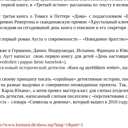
 первой книге, в «Третьей истине» рассыпаны по тексту в вели
 третья книга о Томасе и Петтере «Дома» с подзаголовком «В
ремию Ривертона
и
скандинавскую
премию
«Хрустальный ключ
следняя на сегодняшний день книга о епископе и его секретаре
я первый роман Ауста о современности – «Невидимое братство»
акже в Германии, Дании, Нидерландах, Испании, Франции и Юж
у Ауст написал
свою первую книгу для детей «День настоящег
vedrollen
i
pappas
f
ø
rste
barnebok
»).
тся новый исторический детектив «
Kaos
og
ø
yeblikkets
renhet
», н
ый своему принципу писать «серийные» детективные истории, пи
на разные выдумки и совершенно неожиданные проекты. Так, 
 Карла Юхана», а затем провел мастер-класс для слепых (отделе
ть детектив, написанный слепым писателем с «перспективами с
ста -
словарь «Символы и демоны», который вышел в 2010 году
tp://www.kurtaust.dk/show.asp?lang=1&part=1