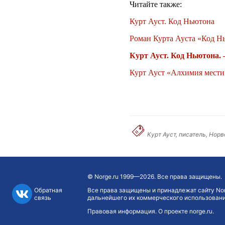
Читайте также:
Курт Ауст. Код Ньютона
Роман Курта Ауста «Код Н
Курт Ауст. Код Ньютона. 
Курт Ауст «Алхимия мести
Курт Ауст, писатель, Нор
©
Norge.ru
1999—2026. Все права защищены.
Обратная
Все права защищены и принадлежат сайту Nor
связь
дальнейшего их коммерческого использования
Правовая информация
.
О проекте norge.ru
.