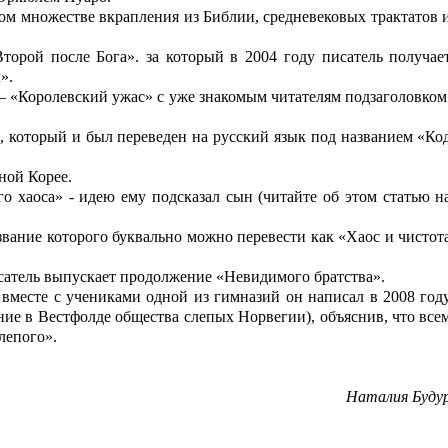
ком множестве вкрапления из Библии, средневековых трактатов 
торой после Бога». за который в 2004 году писатель получае
».
 – «Королевский ужас» с уже знакомым читателям подзаголовком
, который и был переведен на русский язык под названием «Ко
ной Корее.
о хаоса» - идею ему подсказал сын (читайте об этом статью н
азвание которого буквально можно перевести как «Хаос и чистот
сатель выпускает продолжение «Невидимого братства».
вместе с учениками одной из гимназий он написал в 2008 год
ние в Вестфолде общества слепых Норвегии), объяснив, что все
лепого».
.
Наталия Буду