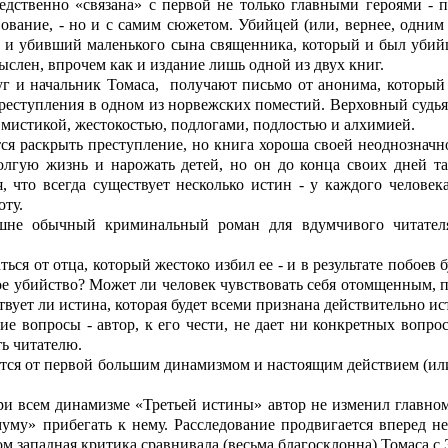
едственно «связана» с первой не только главными героями - 
вование, - но и с самим сюжетом. Убийцей (или, вернее, одним
и убивший маленького сына священника, который и был убийце
ыслен, впрочем как и издание лишь одной из двух книг.
уг и начальник Томаса,
получают письмо от анонима, который
еступления в одном из норвежских поместий. Верховный судья о
мистикой, жестокостью, подлогами, подлостью и алхимией.
тся раскрыть преступление, но книга хороша своей неоднознач
олгую жизнь и нарожать детей, но он до конца своих дней 
я, что всегда существует несколько истин - у каждого челове
оту.
шне обычный криминальный роман для вдумчивого читател
ться от отца, который жестоко избил ее - и в результате побоев
ое убийство? Может ли человек чувствовать себя отомщенным, 
ует ли истина, которая будет всеми признана действительно и
ие вопросы - автор, к его чести, не дает ни конкретных вопро
ть читателю.
ется от первой большим динамизмом и настоящим действием (ил
ри всем динамизме «Третьей истины» автор не изменил главном
уму» прибегать к нему. Расследование продвигается вперед не
ром западная критика сравнивала (весьма благосклонна) Томаса 