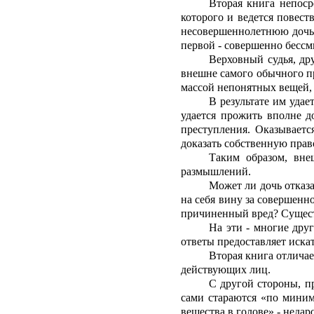
Вторая книга непоср
которого и ведется повест
несовершеннолетнюю дочь 
первой - совершенно бессм
Верховный судья, др
внешне самого обычного пр
массой непонятных вещей, 
В результате им удае
удается прожить вполне д
преступления. Оказываетс
доказать собственную прав
Таким образом, вне
размышлений.
Может ли дочь отказа
на себя вину за совершенн
причиненный вред? Существ
На эти - многие друг
ответы предоставляет иска
Вторая книга отлича
действующих лиц.
С другой стороны, п
сами стараются «по миним
вещества в голове» - неда