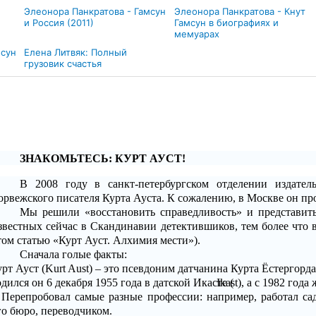
Элеонора Панкратова - Гамсун
Элеонора Панкратова - Кнут
и Россия (2011)
Гамсун в биографиях и
мемуарах
мсун
Елена Литвяк: Полный
грузовик счастья
ЗНАКОМЬТЕСЬ: КУРТ АУСТ!
В 2008 году в санкт-петербургском отделении издате
орвежского писателя Курта Ауста. К сожалению, в Москве он п
Мы решили «восстановить справедливость» и представить
звестных сейчас в Скандинавии детектившиков, тем более что 
том статью «Курт Ауст. Алхимия мести»).
Сначала голые факты:
рт Ауст (
Kurt
Aust
) – это псевдоним датчанина Курта Ёстергорда
дился он 6 декабря 1955 года в датской Икасте
Ikast
(
), а с 1982 года
Перепробовал самые разные профессии: например, работал са
го бюро, переводчиком.