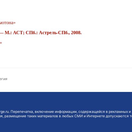
ьютона»
— М.: АСТ; СПб.: Астрель-СПб., 2008.
»
вегия
ge.ru. Перепечатка, включение информации, содержащейся в рекламных и 
, размещение таких материалов в любых СМИ и Интернете допускаются то