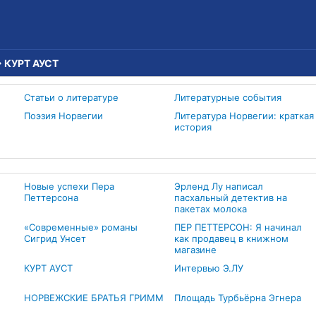
→
КУРТ АУСТ
Статьи о литературе
Литературные события
Поэзия Норвегии
Литература Норвегии: краткая
история
Новые успехи Пера
Эрленд Лу написал
Петтерсона
пасхальный детектив на
пакетах молока
«Современные» романы
ПЕР ПЕТТЕРСОН: Я начинал
Сигрид Унсет
как продавец в книжном
магазине
КУРТ АУСТ
Интервью Э.ЛУ
НОРВЕЖСКИЕ БРАТЬЯ ГРИММ
Площадь Турбьёрна Эгнера