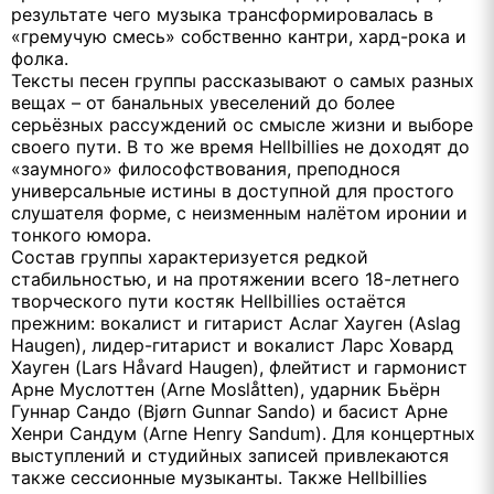
результате чего музыка трансформировалась в
«гремучую смесь» собственно кантри, хард-рока и
фолка.
Тексты песен группы рассказывают о самых разных
вещах – от банальных увеселений до более
серьёзных рассуждений ос смысле жизни и выборе
своего пути. В то же время Hellbillies не доходят до
«заумного» философствования, преподнося
универсальные истины в доступной для простого
слушателя форме, с неизменным налётом иронии и
тонкого юмора.
Состав группы характеризуется редкой
стабильностью, и на протяжении всего 18-летнего
творческого пути костяк Hellbillies остаётся
прежним: вокалист и гитарист Аслаг Хауген (Aslag
Haugen), лидер-гитарист и вокалист Ларс Ховард
Хауген (Lars Håvard Haugen), флейтист и гармонист
Арне Муслоттен (Arne Moslåtten), ударник Бьёрн
Гуннар Сандо (Bjørn Gunnar Sando) и басист Арне
Хенри Сандум (Arne Henry Sandum). Для концертных
выступлений и студийных записей привлекаются
также сессионные музыканты. Также Hellbillies