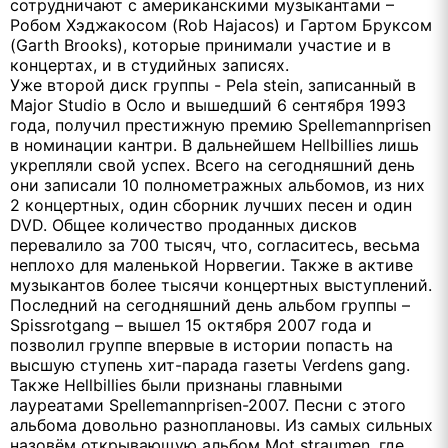
сотрудничают с американскими музыкантами –
Робом Хэджакосом (Rob Hajacos) и Гартом Бруксом
(Garth Brooks), которые принимали участие и в
концертах, и в студийных записях.
Уже второй диск группы - Pela stein, записанный в
Major Studio в Осло и вышедший 6 сентября 1993
года, получил престижную премию Spellemannprisen
в номинации кантри. В дальнейшем Hellbillies лишь
укрепляли свой успех. Всего на сегодняшний день
они записали 10 полнометражных альбомов, из них
2 концертных, один сборник лучших песен и один
DVD. Общее количество проданных дисков
перевалило за 700 тысяч, что, согласитесь, весьма
неплохо для маленькой Норвегии. Также в активе
музыкантов более тысячи концертных выступлений.
Последний на сегодняшний день альбом группы –
Spissrotgang – вышел 15 октября 2007 года и
позволил группе впервые в истории попасть на
высшую ступень хит-парада газеты Verdens gang.
Также Hellbillies были признаны главными
лауреатами Spellemannprisen-2007. Песни с этого
альбома довольно разноплановы. Из самых сильных
назовём открывающую альбом Mot straumen, где