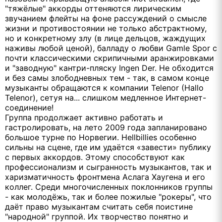
"тяжёлые" аккорды оттеняются лирическим
звучанием флейты на фоне рассуждений о смысле
жизни и противостоянии не только абстрактному,
но и конкретному злу (в лице дельцов, жаждущих
наживы любой ценой), балладу о любви Gamle Spor с
почти классическими скрипичными аранжировками
и "заводную" кантри-пляску Ingen Der. Не обходится
и без самы злободневных тем - так, в самом конце
музыканты обращаются к компании Telenor (Hallo
Telenor), сетуя на... слишком медленное Интернет-
соединение!
Группа продолжает активно работать и
гастролировать, на лето 2009 года запланировано
большое турне по Норвегии. Hellbillies особенно
сильны на сцене, где им удаётся «завести» публику
с первых аккордов. Этому способствуют как
профессионализм и сыгранность музыкантов, так и
харизматичность фронтмена Аслага Хаугена и его
коллег. Среди многочисленных поклонников группы
- как молодёжь, так и более пожилые "рокеры", что
даёт право музыкантам считать себя поистине
"народной" группой. Их творчество понятно и