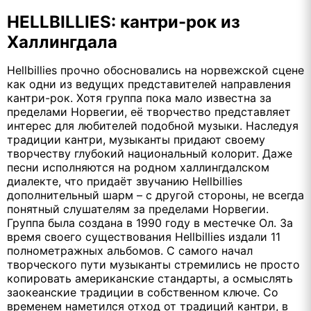
HELLBILLIES: кантри-рок из
Халлингдала
Hellbillies прочно обосновались на норвежской сцене
как одни из ведущих представителей направления
кантри-рок. Хотя группа пока мало известна за
пределами Норвегии, её творчество представляет
интерес для любителей подобной музыки. Наследуя
традиции кантри, музыканты придают своему
творчеству глубокий национальный колорит. Даже
песни исполняются на родном халлингдалском
диалекте, что придаёт звучанию Hellbillies
дополнительный шарм – с другой стороны, не всегда
понятный слушателям за пределами Норвегии.
Группа была создана в 1990 году в местечке Ол. За
время своего существования Hellbillies издали 11
полнометражных альбомов. С самого начал
творческого пути музыканты стремились не просто
копировать американские стандарты, а осмыслять
заокеанские традиции в собственном ключе. Со
временем наметился отход от традиций кантри, в