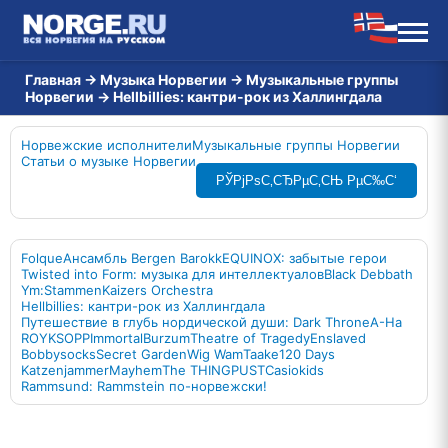
Главная
→
Музыка Норвегии
→
Музыкальные группы
Норвегии
→
Hellbillies: кантри-рок из Халлингдала
Норвежские исполнители
Музыкальные группы Норвегии
Статьи о музыке Норвегии
РЎРјРѕС‚СЂРµС‚СЊ РµС‰С‘
Folque
Ансамбль Bergen Barokk
EQUINOX: забытые герои
Twisted into Form: музыка для интеллектуалов
Black Debbath
Ym:Stammen
Kaizers Orchestra
Hellbillies: кантри-рок из Халлингдала
Путешествие в глубь нордической души: Dark Throne
A-Ha
ROYKSOPP
Immortal
Burzum
Theatre of Tragedy
Enslaved
Bobbysocks
Secret Garden
Wig Wam
Taake
120 Days
Katzenjammer
Mayhem
The THING
PUST
Casiokids
Rammsund: Rammstein по-норвежски!