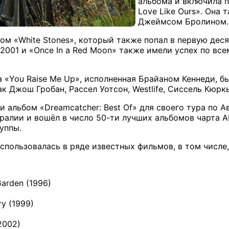
альбома и включила п
Love Like Ours». Она 
Джеймсом Бролином.
бом «White Stones», который также попал в первую дес
 2001 и «Once In a Red Moon» также имели успех по вс
а «You Raise Me Up», исполненная Брайаном Кеннеди, б
к Джош Гробан, Рассел Уотсон, Westlife, Сиссель Кюркье
и альбом «Dreamcatcher: Best Of» для своего тура по 
ралии и вошёл в число 50-ти лучших альбомов чарта A
уппы.
спользовалась в ряде известных фильмов, в том числе
arden (1996)
y (1999)
2002)