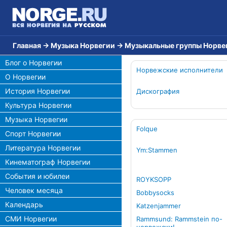
Главная
→
Музыка Норвегии
→
Музыкальные группы Норве
Блог о Норвегии
Норвежские исполнители
О Норвегии
История Норвегии
Дискография
Культура Норвегии
Музыка Норвегии
Folque
Спорт Норвегии
Литература Норвегии
Ym:Stammen
Кинематограф Норвегии
События и юбилеи
ROYKSOPP
Человек месяца
Bobbysocks
Календарь
Katzenjammer
СМИ Норвегии
Rammsund: Rammstein по-