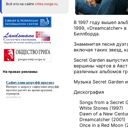
Всё это на сайте
cities.norge.ru
.
В 1997 году вышел аль
1999, «Dreamcatcher» в
Биллборда.
Знаменитая песня дуэт
включая таких звезд, ка
Secret Garden выпустил
вершины чартов в Авст
различных альбомов гр
На правах рекламы:
Музыка Secret Garden и
Сафиуллин штруфф прогноз
Интерес к запросу
сафиуллин штруфф
прогноз
растёт во время крупных
Дискография
турниров.
tennisbb.ru
Songs from a Secret G
White Stones (1997)
Dawn of a New Centur
Dreamcatcher (2001)
Once in a Red Moon (