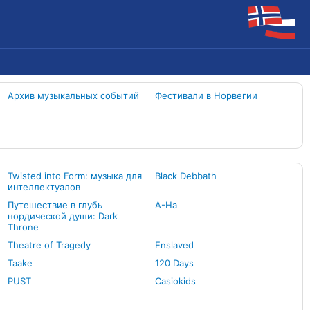
Архив музыкальных событий
Фестивали в Норвегии
Twisted into Form: музыка для
Black Debbath
интеллектуалов
Путешествие в глубь
A-Ha
нордической души: Dark
Throne
Theatre of Tragedy
Enslaved
Taake
120 Days
PUST
Casiokids