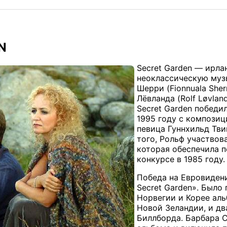
N
Secret Garden — ирл
неоклассическую муз
Шерри (Fionnuala She
Лёвланда (Rolf Løvland
Secret Garden победи
1995 году с композиц
певица Гуннхильд Тви
того, Рольф участвовал
которая обеспечила 
конкурсе в 1985 году.
Победа на Евровидени
Secret Garden». Было
Норвегии и Корее аль
Новой Зеландии, и д
Биллборда. Барбара С