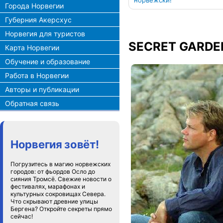
норвежски!
Города Норвегии
Губерния Акерсхус
Норвегия для туристов
SECRET GARDE
Карта Норвегии
Обучение и образование
Работа в Норвегии
Авторы и публикации
Обратная связь
Норвегия зовёт!
Погрузитесь в магию норвежских
городов: от фьордов Осло до
сияния Тромсё. Свежие новости о
фестивалях, марафонах и
культурных сокровищах Севера.
Что скрывают древние улицы
Бергена? Откройте секреты прямо
сейчас!