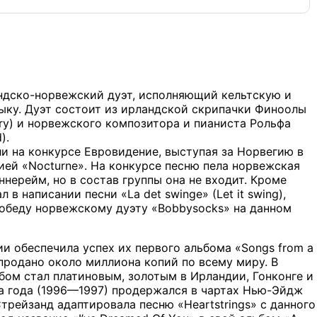
андско-норвежский дуэт, исполняющий кельтскую и
ыку. Дуэт состоит из ирландской скрипачки Финоолы
rry) и норвежского композитора и пианиста Рольфа
).
ли на конкурсе Евровидение, выступая за Норвегию в
ией «Nocturne». На конкурсе песню пела норвежская
ннерейм, но в состав группы она не входит. Кроме
 в написании песни «La det swinge» (Let it swing),
победу норвежскому дуэту «Bobbysoсks» на данном
и обеспечила успех их первого альбома «Songs from a
 продано около миллиона копий по всему миру. В
бом стал платиновым, золотым в Ирландии, Гонконге и
ва года (1996—1997) продержался в чартах Нью-Эйдж
трейзанд адаптировала песню «Heartstrings» c данного