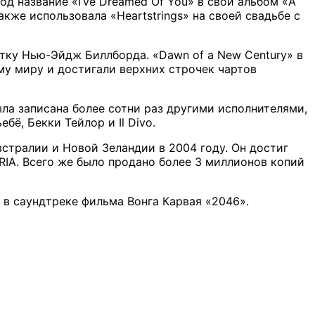
од название «I’ve Dreamed Of You» в свой альбом «A
также использовала «Heartstrings» на своей свадьбе с
ятку Нью-Эйдж Биллборда. «Dawn of a New Century» в
ему миру и достигали верхних строчек чартов
ыла записана более сотни раз другими исполнителями,
бё, Бекки Тейлор и Il Divo.
Австралии и Новой Зеландии в 2004 году. Он достиг
RIA. Всего же было продано более 3 миллионов копий
, в саундтреке фильма Вонга Карвая «2046».