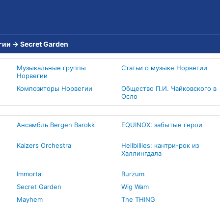
гии
→
Secret Garden
Музыкальные группы
Статьи о музыке Норвегии
Норвегии
Композиторы Норвегии
Общество П.И. Чайковского в
Осло
Ансамбль Bergen Barokk
EQUINOX: забытые герои
Kaizers Orchestra
Hellbillies: кантри-рок из
Халлингдала
Immortal
Burzum
Secret Garden
Wig Wam
Mayhem
The THING