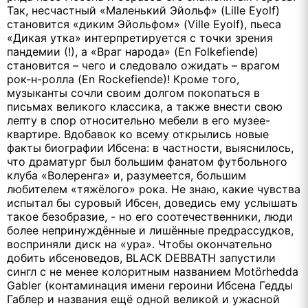
Так, несчастный «Маленький Эйольф» (
Lille
Eyolf
)
становится «диким Эйольфом» (
Ville
Eyolf
), пьеса
«Дикая утка» интерпретируется с точки зрения
пандемии (!), а «Враг народа» (
En
Folkefiende
)
становится – чего и следовало ожидать – врагом
рок-н-ролла (
En
Rockefiende
)! Кроме того,
музыканты сочли своим долгом покопаться в
письмах великого классика, а также внести свою
лепту в спор относительно мебели в его музее-
квартире. Вдобавок ко всему открылись новые
факты биографии Ибсена: в частности, выяснилось,
что драматург был большим фанатом футбольного
клуба «Волеренга» и, разумеется, большим
любителем «тяжёлого» рока. Не знаю, какие чувства
испытал бы суровый Ибсен, доведись ему услышать
такое безобразие, - но его соотечественники, люди
более непринуждённые и лишённые предрассудков,
восприняли диск на «ура». Чтобы окончательно
добить ибсеноведов,
BLACK
DEBBATH
запустили
сингл с не менее колоритным названием
Mot
ö
rhedda
Gabler
(контаминация имени героини Ибсена Гедды
Габлер и названия ещё одной великой и ужасной