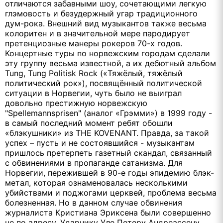
отличаются забавными шоу, сочетающими легкую
глэмовость и безудержный угар традиционного
дум-рока. Внешний вид музыкантов также весьма
колоритен и в значительной мере пародирует
претенциозные манеры рокеров 70-х годов.
Концертные туры по норвежским городам сделали
эту группу весьма известной, а их дебютный альбом
Tung
,
Tung
Politisk
Rock
(«Тяжёлый, тяжёлый
политический рок»), посвящённый политической
ситуации в Норвегии, чуть было не выиграл
довольно престижную норвежскую
"
Spellemannsprisen
" (аналог «Грэмми») в 1999 году -
в самый последний момент ребят обошли
«блэкушники» из
THE
KOVENANT
. Правда, за такой
успех – пусть и не состоявшийся - музыкантам
пришлось претерпеть газетный скандал, связанный
с обвинениями в пропаганде сатанизма. Для
Норвегии, пережившей в 90-е годы эпидемию блэк-
метал, которая ознаменовалась несколькими
убийствами и поджогами церквей, проблема весьма
болезненная. Но в данном случае обвинения
журналиста Кристиана Эриксена были совершенно
не по адресу. Ударнику Уле Петеру Андреассену