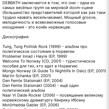
DEBBATH
заключается в том, что они - одна из
самых весёлых групп на мировой
doom
-сцене
(большинство представителей которой как раз таки
трудно назвать весельчаками). Мощный
groove
,
мелодичность и всевозможные голосовые
изощрения - это конёк норвежцев.
Дискография:
Tung
,
Tung
Politisk
Rock
(1999) - альбом про
политическое состояние в Норвегии
Problemer
Innad
i
H
ø
yre
(
EP
, 1999)
Welcome
To
Norway
(
CD
, 2001)
- туристическое
пособие для тех, кто едет в Норвегию
Mongo
Norway
(A Guide To Nightlife In
Oslo
) (EP, 2001)
Martin Schanke (EP, 2001)
Den
Femte
Statsmakt
(EP, 2004)
Den
Femte
Statsmakt
(2004) -
ещё
один
политический
альбом
Naar Vi
Døde
Rocker (2006) –
посвящение
великому
норвежскому
драматургу
Хенрику
Ибсену
Motörhedda Gabler (EP, 2006)