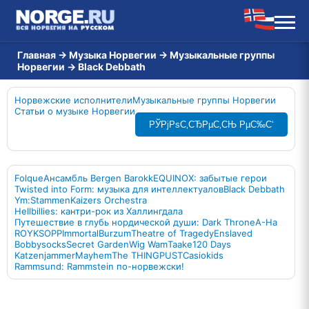
Главная
→
Музыка Норвегии
→
Музыкальные группы
Норвегии
→
Black Debbath
Норвежские исполнители
Музыкальные группы Норвегии
Статьи о музыке Норвегии
РЎРјРѕС‚СЂРµС‚СЊ РµС‰С‘
Folque
Ансамбль Bergen Barokk
EQUINOX: забытые герои
Twisted into Form: музыка для интеллектуалов
Black Debbath
Ym:Stammen
Kaizers Orchestra
Hellbillies: кантри-рок из Халлингдала
Путешествие в глубь нордической души: Dark Throne
A-Ha
ROYKSOPP
Immortal
Burzum
Theatre of Tragedy
Enslaved
Bobbysocks
Secret Garden
Wig Wam
Taake
120 Days
Katzenjammer
Mayhem
The THING
PUST
Casiokids
Rammsund: Rammstein по-норвежски!