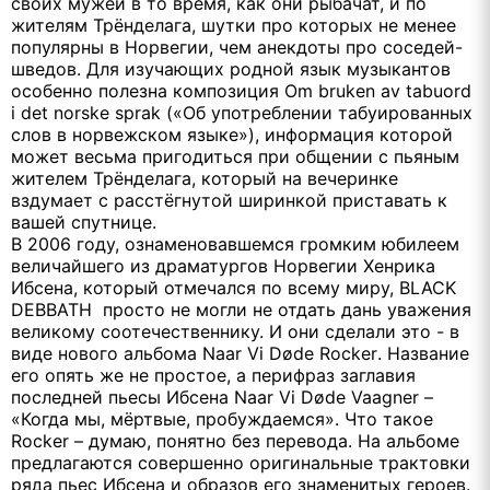
своих мужей в то время, как они рыбачат, и по
жителям Трёнделага, шутки про которых не менее
популярны в Норвегии, чем анекдоты про соседей-
шведов. Для изучающих родной язык музыкантов
особенно полезна композиция Om bruken av tabuord
i det norske sprak («Об употреблении табуированных
слов в норвежском языке»), информация которой
может весьма пригодиться при общении с пьяным
жителем Трёнделага, который на вечеринке
вздумает с расстёгнутой ширинкой приставать к
вашей спутнице.
В 2006 году, ознаменовавшемся громким юбилеем
величайшего из драматургов Норвегии Хенрика
Ибсена, который отмечался по всему миру,
BLACK
DEBBATH
просто не могли не отдать дань уважения
великому соотечественнику. И они сделали это - в
виде нового альбома
Naar
Vi
D
ø
de
Rocker
. Название
его опять же не простое, а перифраз заглавия
последней пьесы Ибсена
Naar
Vi
D
ø
de
Vaagner
–
«Когда мы, мёртвые, пробуждаемся». Что такое
Rocker
– думаю, понятно без перевода. На альбоме
предлагаются совершенно оригинальные трактовки
ряда пьес Ибсена и образов его знаменитых героев.