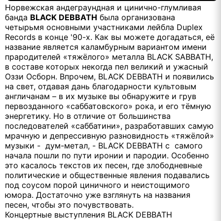
Норвежская андеграундная и цинично-глумливая
банда
BLACK
DEBBATH
была организована
четырьмя основными участниками лейбла
Duplex
Records
в конце '90-х. Как вы можете догадаться, её
название является каламбурным вариантом имени
прародителей «тяжёлого» металла
BLACK
SABBATH
,
в составе которых некогда пел великий и ужасный
Оззи Осборн. Впрочем,
BLACK
DEBBATH
и появились
на свет, отдавая дань благодарности культовым
англичанам – в их музыке вы обнаружите и грув
первозданного «саббатовского» рока, и его тёмную
энергетику. Но в отличие от большинства
последователей «саббатини», разработавших самую
мрачную и депрессивную разновидность «тяжёлой»
музыки -
дум-метал, -
BLACK
DEBBATH
с
самого
начала пошли по пути иронии и пародии. Особенно
это касалось текстов их песен, где злободневные
политические и общественные явления подавались
под соусом порой циничного и неистощимого
юмора. Достаточно уже взглянуть на названия
песен, чтобы это почувствовать.
Концертные выступления
BLACK
DEBBATH