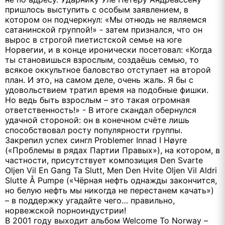
пришлось выступить с особым заявлением, в
котором он подчеркнул: «Мы отнюдь не являемся
сатанинской группой!» - затем признался, что он
вырос в строгой пиетистской семье на юге
Норвегии, и в конце иронически посетовал: «Когда
ты становишься взрослым, создаёшь семью, то
всякое оккультное баловство отступает на второй
план. И это, на самом деле, очень жаль. Я бы с
удовольствием тратил время на подобные фишки.
Но ведь быть взрослым – это такая огромная
ответственность!» - В итоге скандал обернулся
удачной стороной: он в конечном счёте лишь
способствовал росту популярности группы.
Закрепил успех сингл
Problemer
Innad
I
H
ø
yre
(«Проблемы в рядах Партии Правых»), на котором, в
частности, присутствует композиция
Den
Svarte
Oljen
Vil
En
Gang
Ta
Slutt
,
Men
Den
Hvite
Oljen
Vil
Aldri
Slutte
Å
Pumpe
(«Чёрная нефть однажды закончится,
но белую нефть мы никогда не перестанем качать»)
– в поддержку угадайте чего… правильно,
норвежской порноиндустрии!
В 2001 году выходит альбом
Welcome
To
Norway
–