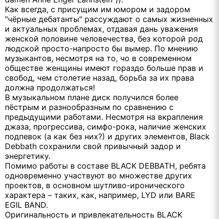
Как всегда, с присущим им юмором и задором
"чёрные дебатанты" рассуждают о самых жизненных
и актуальных проблемах, отдавая дань уважения
женской половине человечества, без которой род
людской просто-напросто бы вымер. По мнению
музыкантов, несмотря на то, чо в современном
обществе женщины имеют гораздо больше прав и
свобод, чем столетие назад, борьба за их права
должна продолжаться!
В музыкальном плане диск получился более
пёстрым и разнообразным по сравнению с
предыдущими работами. Несмотря на вкрапления
джаза, прогрессива, симфо-рока, наличие женских
подпевок (а как без них?) и других элементов, Black
Debbath сохранили свой привычный задор и
энергетику.
Помимо работы в составе
BLACK
DEBBATH
, ребята
одновременно участвуют во множестве других
проектов, в основном шутливо-иронического
характера – таких, как, например,
LYD
или
BARE
EGIL
BAND
.
Оригинальность и привлекательность
BLACK