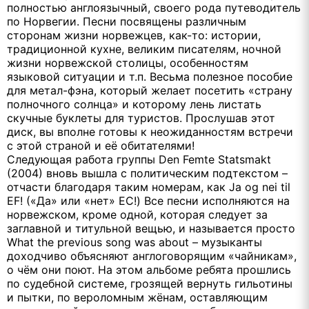
полностью англоязычный, своего рода путеводитель
по Норвегии. Песни посвящены различным
сторонам жизни норвежцев, как-то: истории,
традиционной кухне, великим писателям, ночной
жизни норвежской столицы, особенностям
языковой ситуации и т.п. Весьма полезное пособие
для метал-фэна, который желает посетить «страну
полночного солнца» и которому лень листать
скучные буклеты для туристов. Прослушав этот
диск, вы вполне готовы к неожиданностям встречи
с этой страной и её обитателями!
Следующая работа группы
Den
Femte
Statsmakt
(2004) вновь вышла с политическим подтекстом –
отчасти благодаря таким номерам, как Ja og nei til
EF! («Да» или «нет» ЕС!) Все песни исполняются на
норвежском, кроме одной, которая следует за
заглавной и титульной вещью, и называется просто
What the previous song was about – музыканты
доходчиво объясняют англоговорящим «чайникам»,
о чём они поют. На этом альбоме ребята прошлись
по судебной системе, грозящей вернуть гильотины
и пытки, по вероломным жёнам, оставляющим