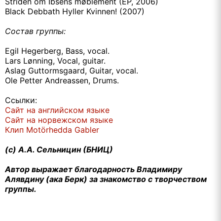
Striden om Ibsens
møblement
(EP, 2006)
Black Debbath Hyller Kvinnen! (2007)
Состав группы:
Egil
Hegerberg
,
Bass
,
vocal
.
Lars Lønning, Vocal, guitar.
Aslag Guttormsgaard, Guitar, vocal.
Ole Petter Andreassen, Drums.
Ссылки:
Сайт на английском языке
Сайт на норвежском языке
Клип
Mot
ö
rhedda
Gabler
(c) А.А. Сельницин (БНИЦ)
Автор выражает благодарность Владимиру
Алявдину (ака Берк) за знакомство с творчеством
группы.