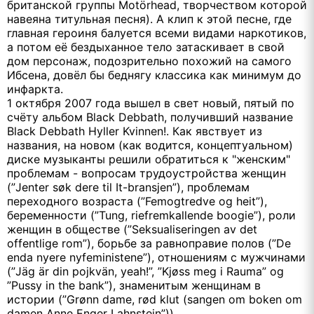
британской группы
Mot
ö
rhead
, творчеством которой
навеяна титульная песня). А клип к этой песне, где
главная героиня балуется всеми видами наркотиков,
а потом её бездыханное тело затаскивает в свой
дом персонаж, подозрительно похожий на самого
Ибсена, довёл бы беднягу классика как минимум до
инфаркта.
1 октября 2007 года вышел в свет новый, пятый по
счёту альбом Black Debbath, получивший название
Black Debbath Hyller Kvinnen!. Как явствует из
названия, на новом (как водится, концептуальном)
диске музыканты решили обратиться к "женским"
проблемам - вопросам трудоустройства женщин
(”Jenter søk dere til It-bransjen”), проблемам
переходного возраста (”Femogtredve og heit”),
беременности (”Tung, riefremkallende boogie”), роли
женщин в обществе (”Seksualiseringen av det
offentlige rom”), борьбе за равноправие полов (”De
enda nyere nyfeministene”), отношениям с мужчинами
(”Jäg är din pojkvän, yeah!”, ”Kjøss meg i Rauma” og
”Pussy in the bank”), знаменитым женщинам в
истории (”Grønn dame, rød klut (sangen om boken om
damen Anne Enger Lahnstein”)).