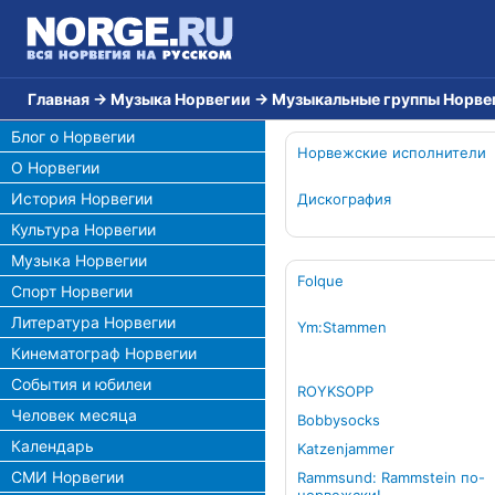
Главная
→
Музыка Норвегии
→
Музыкальные группы Норве
Блог о Норвегии
Норвежские исполнители
О Норвегии
История Норвегии
Дискография
Культура Норвегии
Музыка Норвегии
Folque
Спорт Норвегии
Литература Норвегии
Ym:Stammen
Кинематограф Норвегии
События и юбилеи
ROYKSOPP
Человек месяца
Bobbysocks
Календарь
Katzenjammer
СМИ Норвегии
Rammsund: Rammstein по-