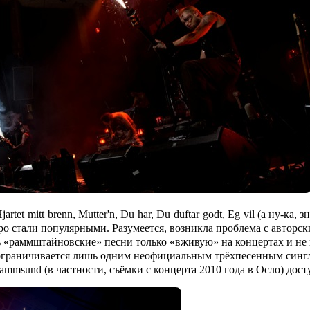
jartet
mitt
brenn
,
Mutter
'
n
,
Du
har
,
Du
duftar
godt
,
Eg
vil
(а ну-ка, з
тро стали популярными. Разумеется, возникла проблема с автор
 «раммштайновские» песни только «вживую» на концертах и не
граничивается лишь одним неофициальным трёхпесенным сингл
ammsund
(в частности, съёмки с концерта 2010 года в Осло) дос