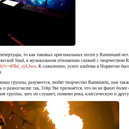
 репертуара, то как таковых оригинальных песен у
Rammsund
нет.
ывеской
Staal
, в музыкальном отношении схожий с творчеством
R
tch?v=tFBd_vjA3wo
. К сожалению, успех альбома в Норвегии был 
.
тники группы, разумеется, любят творчество
Rammstein
, они так
ть и разногласия: так, Гейр Уве признаётся, что он не фанат бо
ков группы, зато он слушает, помимо рока, классическую и друг