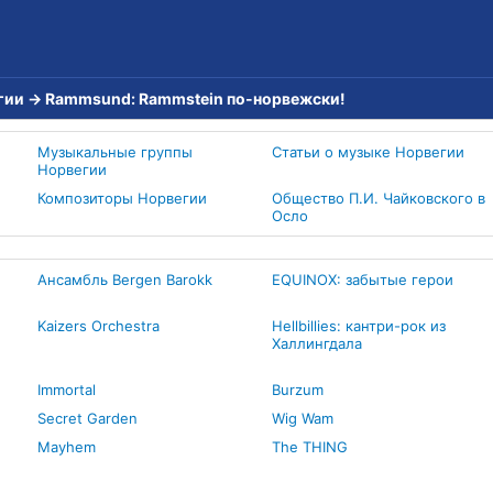
гии
→
Rammsund: Rammstein по-норвежски!
Музыкальные группы
Статьи о музыке Норвегии
Норвегии
Композиторы Норвегии
Общество П.И. Чайковского в
Осло
Ансамбль Bergen Barokk
EQUINOX: забытые герои
Kaizers Orchestra
Hellbillies: кантри-рок из
Халлингдала
Immortal
Burzum
Secret Garden
Wig Wam
Mayhem
The THING