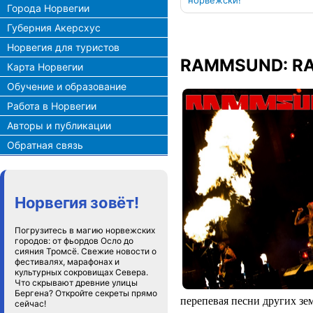
норвежски!
Города Норвегии
Губерния Акерсхус
Норвегия для туристов
RAMMSUND: RA
Карта Норвегии
Обучение и образование
Работа в Норвегии
Авторы и публикации
Обратная связь
Норвегия зовёт!
Погрузитесь в магию норвежских
городов: от фьордов Осло до
сияния Тромсё. Свежие новости о
фестивалях, марафонах и
культурных сокровищах Севера.
Что скрывают древние улицы
Бергена? Откройте секреты прямо
перепевая песни других зе
сейчас!