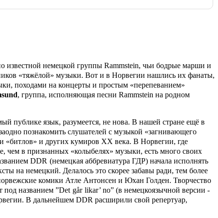
рно известной немецкой группы
Rammstein
, чьи бодрые марши и
иков «тяжёлой» музыки. Вот и в Норвегии нашлись их фанаты,
ыки, походами на концерты и простым «перепеванием»
sund
, группа, исполняющая песни
Rammstein
на родном
ый публике язык, разумеется, не нова. В нашей стране ещё в
 заодно познакомить слушателей с музыкой «загнивающего
ни «битлов» и других кумиров ХХ века. В Норвегии, где
, чем в признанных «колыбелях» музыки, есть много своих
названием
DDR
(немецкая аббревиатура ГДР) начала исполнять
ексты на немецкий. Делалось это скорее забавы ради, тем более
 норвежские комики Атле Антонсен и Юхан Голден. Творчество
т под названием ”
Det
g
å
r
likar
’
no
” (в немецкоязычной версии -
орвегии. В дальнейшем
DDR
расширили свой репертуар,