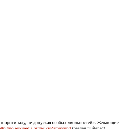
 к оригиналу, не допуская особых «вольностей». Желающие
http://no.wikipedia.org/wiki/Rammsund
(раздел ”Låtene”).