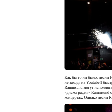
Как бы то ни было, песни
H
не заходя на
Youtube
!) быс
Rammsund
могут исполнять
«дискография»
Rammsund
о
концертах. Однако песни
R