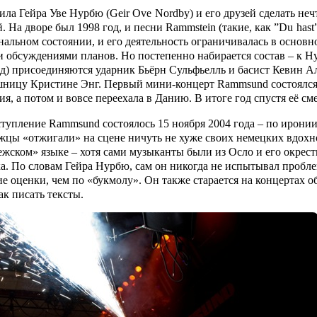
ила Гейра Уве Нурбю (Geir
Ove
Nordby) и его друзей сделать не
. На дворе был 1998 год, и песни
Rammstein
(такие, как ”
Du
hast
нальном состоянии, и его деятельность ограничивалась в основн
и обсуждениями планов. Но постепенно набирается состав – к Н
ад) присоединяются ударник Бьёрн Сульфьелль и басист Кевин 
шницу Кристине Энг. Первый мини-концерт
Rammsund
состоялс
, а потом и вовсе переехала в Данию. В итоге год спустя её с
ступление
Rammsund
состоялось 15 ноября 2004 года – по иронии
ежцы «отжигали» на сцене ничуть не хуже своих немецких вдохно
жском» языке – хотя сами музыканты были из Осло и его окрестн
а. По словам Гейра Нурбю, сам он никогда не испытывал пробле
е оценки, чем по «букмолу». Он также старается на концертах об
ак писать тексты.