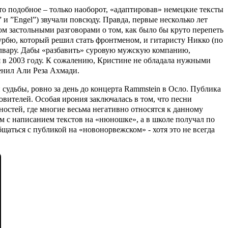
что подобное – только наоборот, «адаптировав» немецкие тексты
” и ”
Engel
”) звучали повсюду. Правда, первые несколько лет
ом застольными разговорами о том, как было бы круто перепеть
урбю, который решил стать фронтменом, и гитаристу Никко (по
Алвару. Дабы «разбавить» суровую мужскую компанию,
я в 2003 году. К сожалению, Кристине не обладала нужными
менил Али Реза Ахмади.
 судьбы, ровно за день до концерта
Rammstein
в Осло. Публика
вителей. Особая ирония заключалась в том, что песни
остей, где многие весьма негативно относятся к данному
м с написанием текстов на «нюношке», а в школе получал по
щаться с публикой на «новонорвежском» - хотя это не всегда