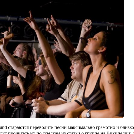
und
стараются переводить песни максимально грамотно и близко
огут прочитать их по ссылкам из статьи о группе на Википедии: