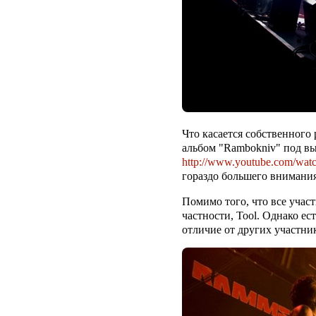
Что касается собственного
альбом "
Rambokniv
" под в
http://www.youtube.com/wa
гораздо большего внимания
Помимо того, что все учас
частности,
Tool
. Однако ес
отличие от других участни