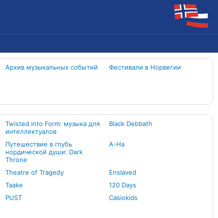
Архив музыкальных событий
Фестивали в Норвегии
Twisted into Form: музыка для
Black Debbath
интеллектуалов
Путешествие в глубь
A-Ha
нордической души: Dark
Throne
Theatre of Tragedy
Enslaved
Taake
120 Days
PUST
Casiokids