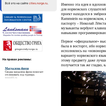
Всё это на сайте
cities.norge.ru
.
Именно эта идея и вдохнов
для норвежских слушателей
проект находился в эмбрио
Rammstein
на норвежском, 
паспорту – Николай Лёвст
музыканты вербуют клави
навыками программирования
Первое «официальное» вы
была в восторге, ибо норв
исполнялись на «новонорве
варианту норвежского язык
На правах рекламы:
этому предмету даже лучши
получается так же гладко, к
Магдалена фреш
Сводка
магдалена фреш
помогает
отслеживать ход турнира.
tennisbb.ru