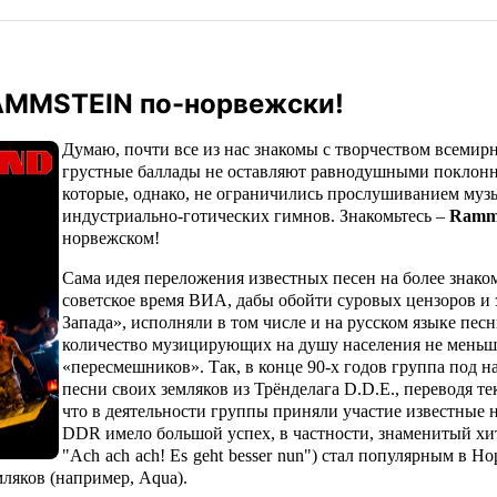
MMSTEIN по-норвежски!
Думаю, почти все из нас знакомы с творчеством всеми
грустные баллады не оставляют равнодушными поклонн
которые, однако, не ограничились прослушиванием муз
индустриально-готических гимнов. Знакомьтесь –
Ramm
норвежском!
Сама идея переложения известных песен на более знаком
советское время ВИА, дабы обойти суровых цензоров и
Запада», исполняли в том числе и на русском языке пес
количество музицирующих на душу населения не меньше
«пересмешников». Так, в конце 90-х годов группа под 
песни своих земляков из Трёнделага
D
.
D
.
E
., переводя т
что в деятельности группы приняли участие известные
DDR
имело большой успех, в частности, знаменитый хи
"
Ach
ach
ach
!
Es
geht
besser
nun
") стал популярным в Н
мляков (например,
Aqua
).