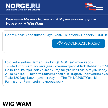
Главная
→
Музыка Норвегии
→
Музыкальные группы
Норвегии
→
Wig Wam
Норвежские исполнители
Музыкальные группы Норвегии
Статьи
РЎРјРѕС‚СЂРµС‚СЊ РµС‰С‘
Folque
Ансамбль Bergen Barokk
EQUINOX: забытые герои
Twisted into Form: музыка для интеллектуалов
Black Debbath
Ym:S
Hellbillies: кантри-рок из Халлингдала
Путешествие в глубь норди
A-Ha
ROYKSOPP
Immortal
Burzum
Theatre of Tragedy
Enslaved
Bobbys
Taake
120 Days
Katzenjammer
Mayhem
The THING
PUST
Casiokids
Rammsund: Rammstein по-норвежски!
WIG WAM