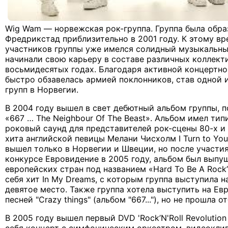
Wig Wam — норвежская рок-группа. Группа была обра
Фредрикстад приблизительно в 2001 году. К этому вр
участников группы уже имелся солидный музыкальны
начинали свою карьеру в составе различных коллект
восьмидесятых годах. Благодаря активной концертно
быстро обзавелась армией поклонников, став одной 
групп в Норвегии.
В 2004 году вышел в свет дебютный альбом группы, 
«667 … The Neighbour Of The Beast». Альбом имел ти
роковый саунд для представителей рок-сцены 80-х и
хита английской певицы Мелани Чисхолм I Turn to Yo
вышел только в Норвегии и Швеции, но после участи
конкурсе Евровидение в 2005 году, альбом был выпущ
европейских стран под названием «Hard To Be A Rock’n
себя хит In My Dreams, с которым группа выступила н
девятое место. Также группа хотела выступить на Ев
песней "Crazy things" (альбом "667..."), но не прошла о
В 2005 году вышел первый DVD 'Rock’N'Roll Revolution